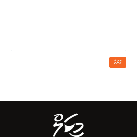
ފޮނުވާ