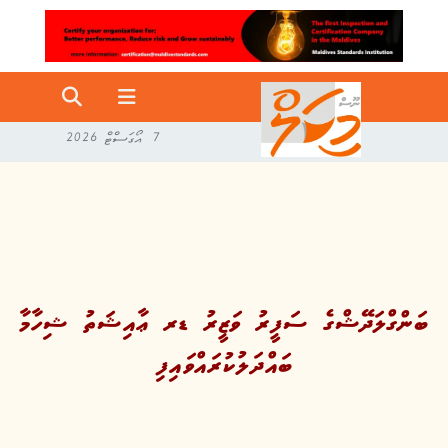
7 އޯގަސްޓް 2026
ބަންގްލަދޭޝްގެ ސަފީރު ވަޒީރު ޑރ ޢާއިޝަތު ޝިހާމާ
ބައްދަލުކުރައްވައިފި