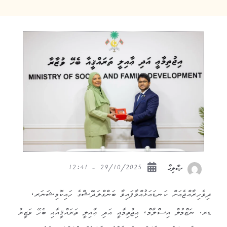
29/10/2025 - 12:41
ޞާލިޙް
ދިވެހިރާއްޖެއަށް ކަނޑައަޅުއްވާފައިވާ ބަންގްލަދޭޝްގެ ހައިކޮމިޝަނަރ،
ޑރ. ނަޒްމުލް އިސްލާމް، އިޖުތިމާޢީ އަދި ޢާއިލީ ތަރައްޤީއާއި ބެހޭ ވަޒީރު