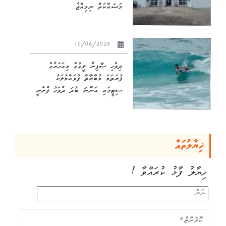
މަސައްކަތް ނިމިއްޖެ
10/06/2026
ދިވެހި ސާފިން ލީގުގެ މިއަހަރުގެ
ފުރަތަމަ މުބާރާތް ފުވައްމުލަކު
ސިޓީގައި އަންނަ ބުދަ ދުވަހު ފެށެނީ
ޚިޔާލުތައް
ޚިޔާލު ފާޅު ކުރައްވާ !