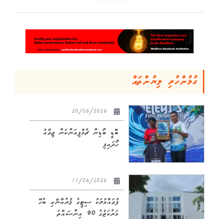
ގުޅުންހުރި ލިޔުންތައް
20/06/2026
ބޮޑީ ބޯޑިން ޗެމްޕިއަންކަން ޖިވާއު
ހޯދައިފި
11/06/2026
ފުވައްމުލަކު ސިޓީގެ ޤުރުއާނާއި ބެހޭ
މަރުކަޒުގެ 90 އިންސައްތަ