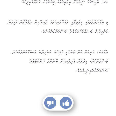
ޑރ. ޢާއިޝަތު ޝީހާމަށް އިޙްތިރާމުގެ ޒިޔާރަތެއް ކުރައްވައިފިއެވެ.
މި ބައްދަލުވުމުގައި އިޖުތިމާޢީ ރައްކާތެރިކަމުގެ ދާއިރާއިން ދެޤައުމުން ގުޅިގެން
ކުރެވިދާނެ މަސައްކަތްތަކާމެދު މަޝްވަރާކުރެވުނެވެ.
އެއާއެކު، ކުރިއަށް އޮތް ތަނުގައި ގުޅިގެން ކުރެވިދާނެ މަސައްކަތްތަކާމެދު
މަޝްވަރާކޮށް، އިތުރަށް އެހީތެރިކަން ބޭނުންވާ ކަންކަމާމެދު
މަޝްވަރާކުރެވިފައިވެއެވެ.