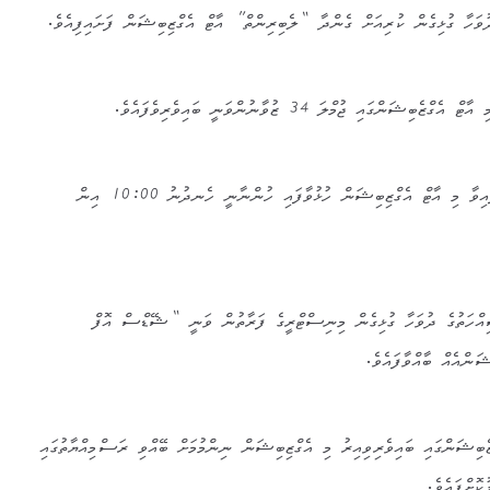
ަހާ ގުޅިގެން ކުރިއަށް ގެންދާ “ލެބިރިންތް” އާޓް އެގްޒިބިޝަން ފަށައިފިއެވެ.
ްގައި ޖުމްލަ 34 ޒުވާނުންވަނީ ބައިވެރިވެފައެވެ.
ނެޝަނަލް އާޓް ގެލެރީގައި ބާއްވާފައިވާ މި އާޓް އެގްޒިބިޝަން ހުޅުވާފައި ހުންނާނީ ހެނދުނު 10:00 އިން
ހަތުގެ ދުވަހާ ގުޅިގެން މިނިސްޓްރީގެ ފަރާތުން ވަނީ “ޝޭޑްސް އޮފް
ަންއެއް ބާއްވާފައެވެ.
 އެގްޒެބިޝަންގައި ބައިވެރިވިއިރު މި އެގްޒިބިޝަން ނިންމުމަށް ބޭއްވި ރަސްމިއްޔާތުގައި
ކޮށްފައެވެ.