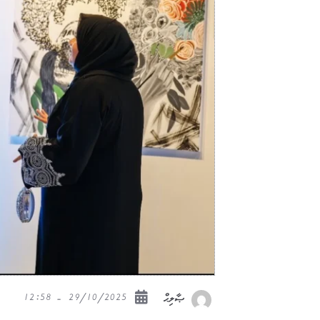
29/10/2025 - 12:58
ޞާލިޙް