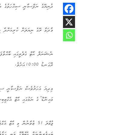
ދުނިޔޭގެ ނަފްސާނީ ސިއްހަތުގެ ދުވ
މާދަމާ ރޭގެ ނިޔަލަށް ކުރިއަށްދާ މި އާޓް އެގްޒެބިޝަނ
ރޭގަނޑު 10:00އަށެވެ.
މިދިޔަ އަހަރުވެސް ނަފްސާނީ ސިއް
މައިންޑް”ގެ ނަމުގައި އާޓް އެގްޒިބިޝ
ޖުމްލަ 51 ޒުވާނުން މި އާޓް
ބައިވެރިންނަށް ކެޓްލޮގް ވަނީ ހަވާލު