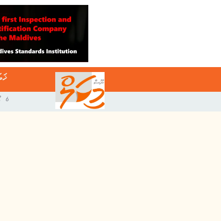
ޚަބ
6 އޯގަސްޓް 2026