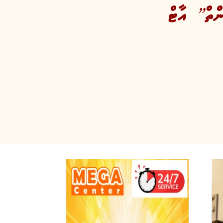
ްތް” އާޓް