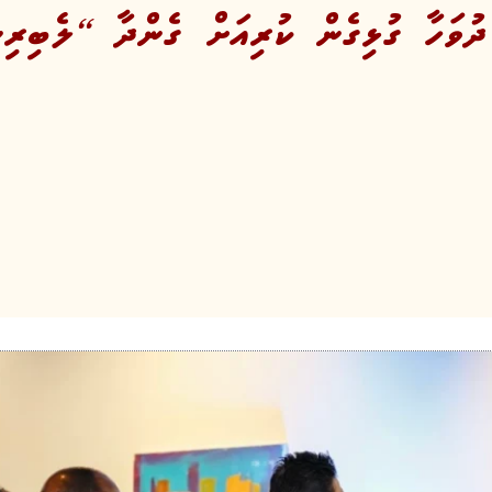
ވަހާ ގުޅިގެން ކުރިއަށް ގެންދާ “ލެބިރިނ