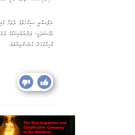
ނަފްސާނީ ސިއްހަތުގެ ދުވަހާ ގުޅިގެ
މަގްސަދަކީ، ފަންނުވެރިކަމުގެ ތެރެ
މުހިއްމުކަން ގެނެސްދިނުމެވެ.