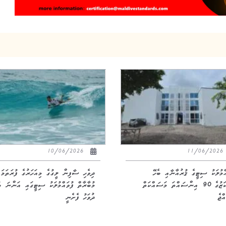
10/06/2026
11/06/20
އްމުލަކު ސިޓީގެ ޤުރުއާނާއި ބެހޭ
ދިވެހި ސާފިން ލީގުގެ މިއަހަރުގެ ފުރަތަމަ
މަރުކަޒުގެ 90 އިންސައްތަ މަސައްކަތް
މުބާރާތް ފުވައްމުލަކު ސިޓީގައި އަންނަ ބ
ްޖެ
ދުވަހު ފެށެނީ