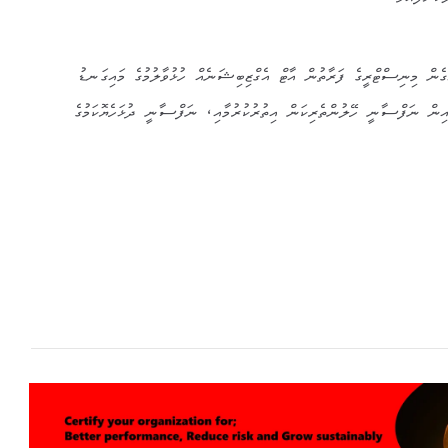
ން މިނިސްޓްރީގެ ފަރާތުން އާޓް އެގްޒިބިޝަނެއް ހުޅުވާލުމުގެ މައިގަނޑު
އިން ނަފްސާނީ ހޭލުންތެރިކަން އިތުރުކުރުމާއި، ނަފްސާނީ ދުޅަހެޔޮކަމުގެ