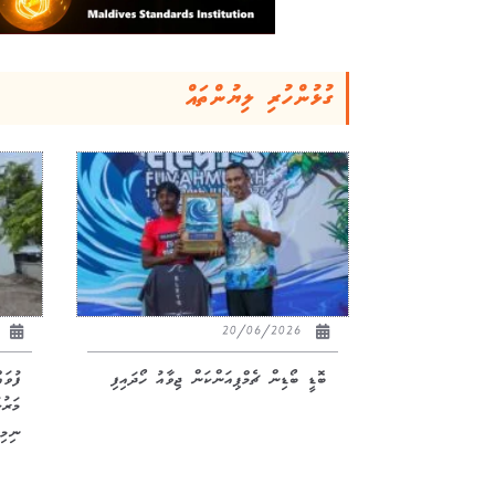
ގުޅުންހުރި ލިޔުންތައް
26
20/06/2026
ބޮޑީ ބޯޑިން ޗެމްޕިއަންކަން ޖިވާއު ހޯދައިފި
ފުވަ
ނިމިއ