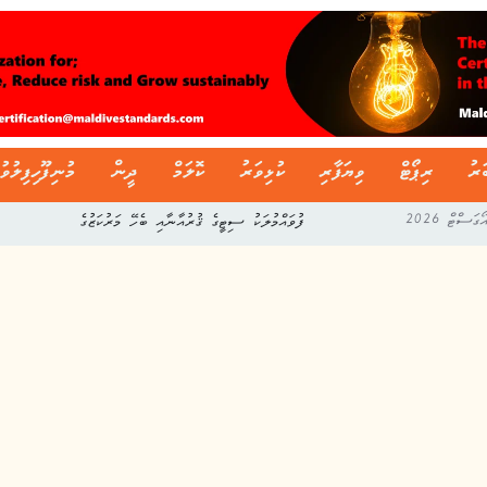
ަރު
ރިޕޯޓް
ވިޔަފާރި
ކުޅިވަރު
ކޮލަމް
ދީން
މުނިފޫހިފިލުވު
ފުވައްމުލަކު ސިޓީގެ ޤުރުއާނާއި ބެހޭ މަރުކަޒުގެ