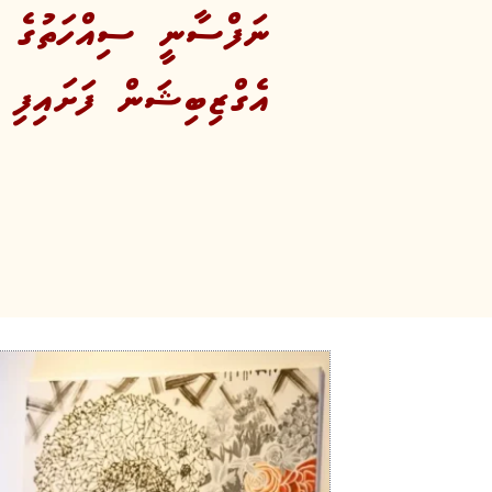
ނަފްސާނީ ސިއްހަތުގެ ދު
އެގްޒިބިޝަން ފަށައިފި