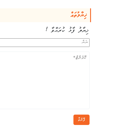
ޚިޔާލުތައް
ޚިޔާލު ފާޅު ކުރައްވާ !
ފޮނުވާ