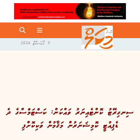
9 އޯގަސްޓް 2026
ސިނގިރޭޓު ކޮންޓެއިނަރު ވައްކަން: ކަސްޓަމްސްގެ ދެ
ޑެޕިއުޓީ ކޮމިޝަނަރުން މަޤާމުން ވަކިކޮށްފި