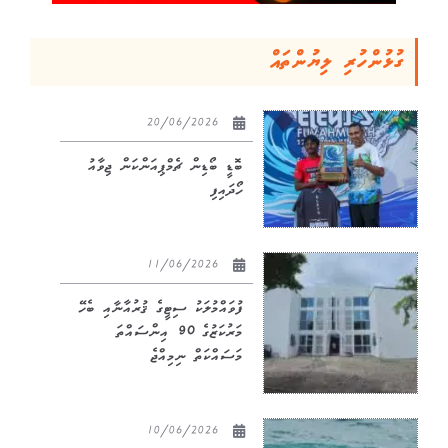
ގުޅުންހުރި ލިޔުންތައް
20/06/2026
ބޮޑީ ބޯޑިން ޗެމްޕިއަންކަން ޖިވާއު
ހޯދައިފި
11/06/2026
ފުވައްމުލަކު ސިޓީގެ ޤުރުއާނާއި ބެހޭ
މަރުކަޒުގެ 90 އިންސައްތަ
މަސައްކަތް ނިމިއްޖެ
10/06/2026