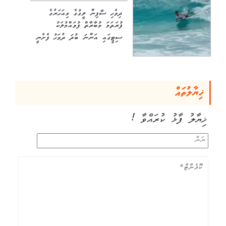
ދިވެހި ސާފިން ލީގުގެ މިއަހަރުގެ
ފުރަތަމަ މުބާރާތް ފުވައްމުލަކު
ސިޓީގައި އަންނަ ބުދަ ދުވަހު ފެށެނީ
ޚިޔާލުތައް
ޚިޔާލު ފާޅު ކުރައްވާ !