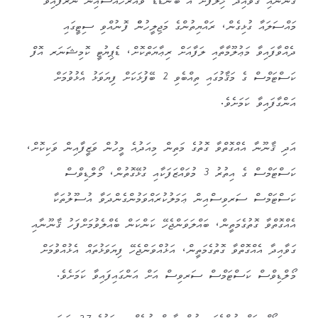
ޤާނޫނާއި ގަވާއިދާ ޚިލާފަށް އެ ބޮންޑެޑް ވެއަރހައުސްއިން ނެރެފައިވާ
މައްސަލައާ ގުޅިގެން، ރައްޔިތުންގެ މަޖިލީހުންް ފޮނުއްވި ސިޓީގައި
ދެއްވާފައިވާ މަޢުލޫމާތާއި ލަފާއަށް ރިޢާޔަތްކޮށް، ޑެޕިޔުޓީ ކޮމިޝަނަރ އޮފް
ކަސްޓަމްސް ގެ މަޤާމުގައި ތިއްބެވި 2 ބޭފުޅަކަށް ފިޔަވަޅު އެޅުވުމަށް
އަންގާފައިވާ ކަމަށެވެ.
އަދި ޤާނޫނާ އެއްގޮތްވާ ގޮތުގެ މަތިން މިއަދުއެ މީހުން ވަޒީފާއިން ވަކިކޮށް،
ކަސްޓަމްސް ގެ އިތުރު 3 މުވައްޒަފަކާއި ގުޅޭގޮތުން، މޯލްޑިވްސް
ކަސްޓަމްސް ސަރވިސްއިން ޢަމަލުކުރައްވަމުންގެންދަވާ އުސޫލުތަކާ
އެއްގޮތްވާ ގޮތުގެމަތީން، ބައްލަވަންޖެހޭ ކަންކަން ބެއްލެވުމަށްފަހު ޤާނޫނާއި
ގަވާއިދާ އެއްގޮތްވާ ގޮތުގެމަތީން، އަޅުއްވަންޖެހޭ ފިޔަވަޅުތައް އެޅުއްވުމަށް
މޯލްޑިވްސް ކަސްޓަމްސް ސަރވިސް އަށް އަންގައިފައިވާ ކަމަށެވެ.