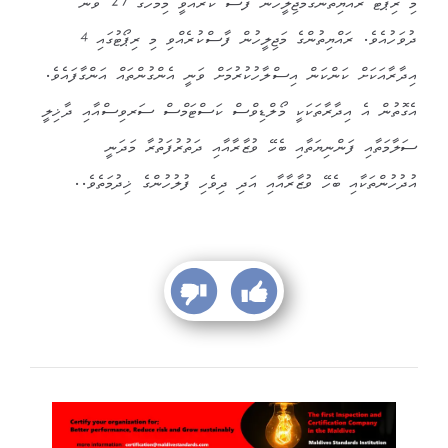
މި ރިޕޯޓް ރައްޔިތުންގެމަޖިލީހުން ފާސް ކުރެއްވީ މިމަހުގެ 27 ވަނަ
ދުވަހުއެވެ. ރައްޔިތުންގެ މަޖިލީހުން ފާސްކުރެއްވި މި ރިޕޯޓުގައި 4
އިދާރާއަކަށް ކަންކަން އިސްލާހުކުރުމަށް ވަނީ އެންގުންތައް އަންގާފައެވެ.
އެގޮތުން އެ އިދާރާތަކަކީ މޯލްޑިވްސް ކަސްޓަމްސް ސަރވިސްއާއި ދާޚިލީ
ސަލާމަތާއި ފަންނިޔަތާއި ބެހޭ ވުޒާރާއާއި ދަތުރުފަތުރާ މަދަނީ
އުދުހުންތަކާއި ބެހޭ ވުޒާރާއާއި އަދި ދިވެހި ފުލުހުންގެ ޚިދުމަތެވެ..