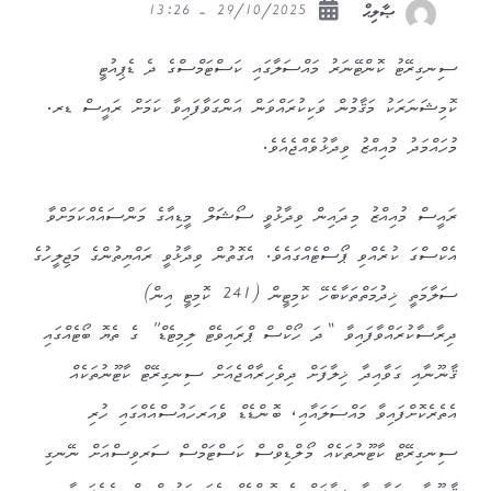
29/10/2025 - 13:26
ޞާލިޙް
ސިނގިރޭޓު ކޮންޓޭނަރު މައްސަލާގައި ކަސްޓަމްސްގެ ދެ ޑެޕިއުޓީ
ކޮމިޝަނަރަކު މަޤާމުން ވަކިކުރައްވަން އަންގަވާފައިވާ ކަމަށް ރައީސް ޑރ.
މުހައްމަދު މުއިއްޒު ވިދާޅުވެއްޖެއެވެ.
ރައީސް މުއިއްޒު މިދައިން ވިދާޅުވީ ސޯޝަލް މީޑިއާގެ މަންސައެއްކަމަށްވާ
އެކްސްގަ ކުރެއްވި ޕޯސްޓެއްގައެވެ. އެގޮތުން ވިދާޅުވީ ރައްޔިތުންގެ މަޖިލީހުގެ
ސަލާމަތީ ޚިދުމަތްތަކާބެހޭ ކޮމިޓީން (241 ކޮމިޓީ އިން)
ދިރާސާކުރައްވާފައިވާ “ދަ ހޯކްސް ޕްރައިވެޓް ލިމިޓެޑް” ގެ ތެޔޮ ބޯޓެއްގައި
ޤާނޫނާއި ގަވާއިދާ ޚިލާފަށް ދިވެހިރާއްޖެއަށް ސިނގިރޭޓް ކާޓޫނުތަކެއް
އެތެރެކޮށްފައިވާ މައްސަލައާއި، ބޮންޑެޑް ވެއަރހައުސްއެއްގައި ހުރި
ސިނގިރޭޓް ކާޓޫނުތަކެއް މޯލްޑިވްސް ކަސްޓަމްސް ސަރވިސްއަށް ނޭނގި