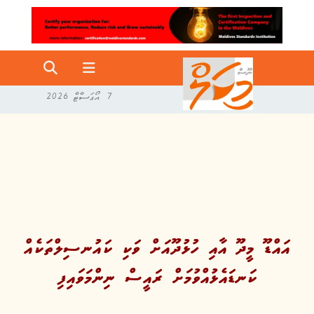
7 އޯގަސްޓް 2026
އައްޑޫ މީދޫ އާއި ހުޅުދޫއަށް ވަކި ކައުނސިލްތަކެއް
ކަނޑައެޅުއްވުމަށް ރައީސް ނިންމަވައިފި