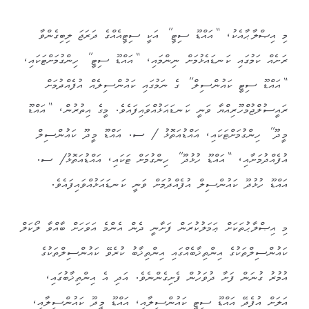
މި އިޞްލާޙާއެކު، “އައްޑޫ ސިޓީ” އަކީ ސިޓީއެއްގެ ދަރަޖަ ލިބިގެންވާ
ރަށެއް ކަމުގައި ކަނޑައެޅުމަށް ނިންމައި، “އައްޑޫ ސިޓީ” ހިންގުމަށްޓަކައި،
“އައްޑޫ ސިޓީ ކައުންސިލް” ގެ ނަމުގައި ކައުންސިލެއް އުފެއްދުމަށް
ރައީސުލްޖުމްހޫރިއްޔާ ވަނީ ކަނޑައަޅުއްވައިފައެވެ. މީގެ އިތުރުން، “އައްޑޫ
މީދޫ” ހިންގުމަށްޓަކައި، އައްޑުއަތޮޅު / ސ. އައްޑޫ މީދޫ ކައުންސިލް
އުފެއްދުމަށާއި، “އައްޑޫ ހުޅުދޫ” ހިންގުމަށް ޓަކައި، އައްޑުއަތޮޅު/ ސ.
އައްޑޫ ހުޅުދޫ ކައުންސިލް އުފެއްދުމަށް ވަނީ ކަނޑައަޅުއްވައިފައެވެ.
މި އިޞްލާޙުތަކަށް ޢަމަލުކުރަން ފަށާނީ ދެން އެންމެ އަވަހަށް ބާއްވާ ލޯކަލް
ކައުންސިލްތަކުގެ އިންތިޚާބެއްގައި އިންތިޚާބު ކުރެވޭ ކައުންސިލްތަކުގެ
އުމުރު ގުނަން ފަށާ ދުވަހުން ފެށިގެންނެވެ. އަދި އެ އިންތިޚާބުގައި،
އަލަށް އުފެދޭ އައްޑޫ ސިޓީ ކައުންސިލާއި، އައްޑޫ މީދޫ ކައުންސިލާއި،