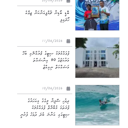
20/06/2026
ބޮޑީ ބޯޑިން ޗެމްޕިއަންކަން ޖިވާއު
ހޯދައިފި
11/06/2026
ފުވައްމުލަކު ސިޓީގެ ޤުރުއާނާއި ބެހޭ
މަރުކަޒުގެ 90 އިންސައްތަ
މަސައްކަތް ނިމިއްޖެ
10/06/2026
ދިވެހި ސާފިން ލީގުގެ މިއަހަރުގެ
ފުރަތަމަ މުބާރާތް ފުވައްމުލަކު
ސިޓީގައި އަންނަ ބުދަ ދުވަހު ފެށެނީ