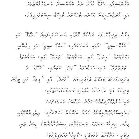
ކައުންސިލާއި އައްޑޫ ހުޅުދޫ ރަށު ކައުންސިލް ކަނޑައެޅުއްވުމަށް
ރައީސުލްޖުމްހޫރިއްޔާ ޑޮކްޓަރ މުޙައްމަދު މުޢިއްޒު ނިންމަވައިފިއެވެ.
މީހުން ދިރިއުޅޭ ވަކި ރަށެއްގެ ގޮތުގައި ކަނޑައަޅައިފައިވާ “އައްޑޫ” އަކީ
“އައްޑޫ ސިޓީ” ކަމުގައި ކަނޑައަޅައި، “އައްޑޫ ސިޓީ” ގައި ހިމެނޭނީ
އައްޑުއަތޮޅު “ހިތަދޫ” އާއި، އައްޑުއަތޮޅު “މަރަދޫ” އާއި، އައްޑުއަތޮޅު
“މަރަދޫފޭދޫ” އާއި، އައްޑުއަތޮޅު “ފޭދޫ” ކަމަށާއި، “އައްޑޫ” ގެ
އިޚްތިޞާޞްގެ ބައެއްގެ ގޮތުގައި އޮތް “ހުޅުދޫ” އާއި “މީދޫ” އަކީ މީހުން
ދިރިއުޅޭ ވަކި ދެ ރަށުގެ ގޮތުގައި ކަނޑައެޅުމަށްޓަކައި،
ރައީސުލްޖުމްހޫރިއްޔާގެ ޤަރާރު ނަންބަރު 33/2025
(ރައީސުލްޖުމްހޫރިއްޔާގެ ޤަރާރު ނަންބަރު 2/2025، ދިވެހިރާއްޖޭގައި
މީހުން ދިރިއުޅޭ ރަށްތައް ކަނޑައެޅުން އިޞްލާޙުކުރުން) މިއަދު ވަނީ
ދިވެހި ސަރުކާރުގެ ގެޒެޓުގައި ޝާއިޢުކުރައްވައިފައެވެ.