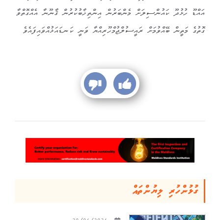
އައްޑޫ ހުޅުދޫ ކައުންސިލަށް މެންބަރުން އިންތިޚާބުކުރުން ޤާނޫނާ އެއްގޮތްވާ
ގޮތުގެ މަތީން ބޭއްވުމަށް ރައީސުލްޖުމްހޫރިއްޔާ ވަނީ ކަނޑައަޅުއްވައިފައެވެ
ގުޅުންހުރި ލިޔުންތައް