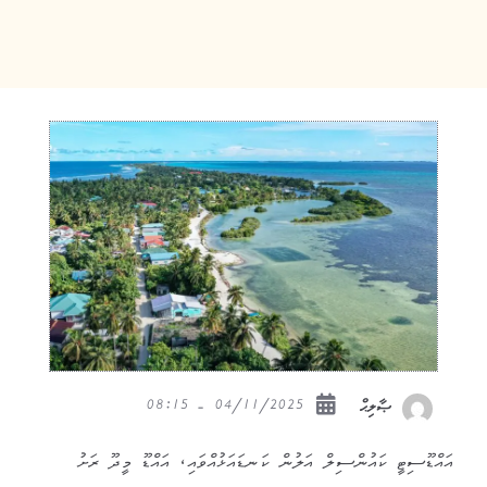
04/11/2025 - 08:15
ޞާލިޙް
އައްޑޫސިޓީ ކައުންސިލް އަލުން ކަނޑައަޅުއްވައި، އައްޑޫ މީދޫ ރަށު