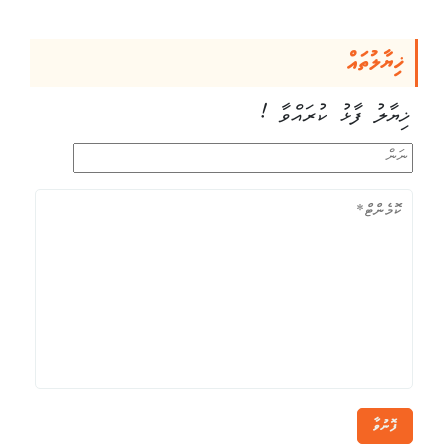
ޚިޔާލުތައް
ޚިޔާލު ފާޅު ކުރައްވާ !
ފޮނުވާ