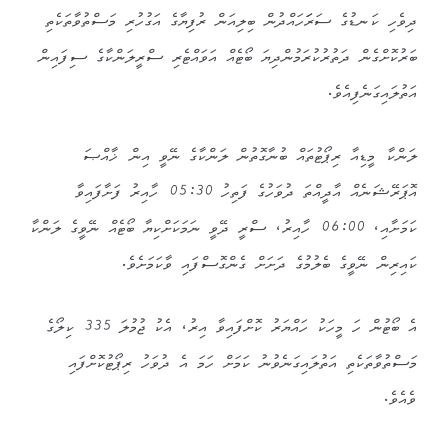
ދިވެހި ކަނޑުގެ ސަރަަހައްދުން ބިލިއަން ރުފިޔާގެ އަގުހުރި މަސްތުވާތަކެތި
ބަރުކޮށްގެން ދަތުރުކުރަމުންދިޔަ ބޯޓެއް އަވައްޓެރި ސްރީލަންކާގެ ސިފައިން
އަތުލައިގަނެފިއެވެ.
ލަންކާ މީޑިއާ ރިޕޯޓުތައް ބުނާގޮތުން ލަންކާގެ ނޭވީ އިން ޚާއްޞަ
އޮޕަރޭޝަނެއް އާދީއްތަ ދުވަހުގެ ފަތިހު 05:30 ހާއިރު ފަށާފައިވާ
ކަމަށާއި، 06:00 ހާއިރު، ސްރީ ދޭވީ ނަމަކަށްކިޔާ ބޯޓެއް ނޭވީގެ ލަންކާ
ކައިރިން ނޭވީގެ ބެލުމުގެ ދަށަށް ގެންގޮސްފައި ވާކަމަށެވެ.
އެ ބޯޓުން ހަ މީހަކު ހައްޔަރު ކޮށްފައިވާ އިރު، އެކު ޖުމުލަ 335 ކިލޯގެ
މަސްތުވާތަކެތި އަތުލައިގަނެވުނު ކަމަށް ހަމަ އެ ދުވަހު ރިޕޯޓުކޮށްފައި
ވެއެވެ.