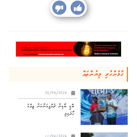
ގުޅުންހުރި ލިޔުންތައް
20/06/2026
ބޮޑީ ބޯޑިން ޗެމްޕިއަންކަން ޖިވާއު
ހޯދައިފި