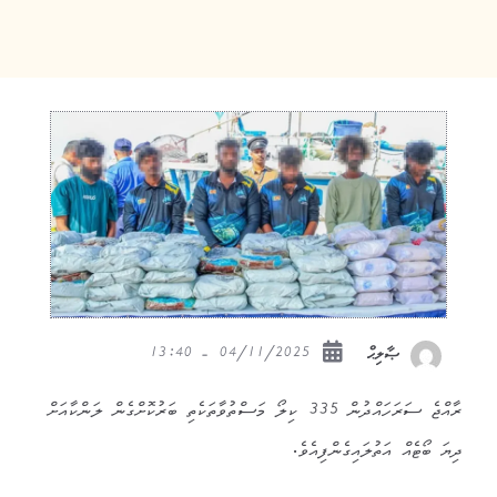
04/11/2025 - 13:40
ޞާލިޙް
ރާއްޖެ ސަރަހައްދުން 335 ކިލޯ މަސްތުވާތަކެތި ބަރުކޮށްގެން ލަންކާއަށް
ދިޔަ ބޯޓެއް އަތުލައިގެންފިއެވެ.