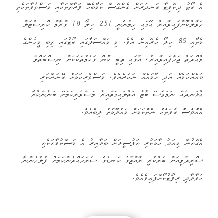
އެ ބޯޓު ދިކޮވިޓާ ބަނދަރަށް ގެންގޮސް ކަމާބެހޭ ފަރާތްތަކާއި މަސްތުވާތަކެތި
ހަވާލުކޮށްފައިވާއިރު އޭގައި ހިމެނެނީ 251 ކިލޯ 18 ގްރާމް ކްރިސްޓަލް
މެތާއި 85 ކިލޯ ހެރޮއިން އެވެ. މި މައްސަލާގައި ބޯޓުގައި ތިބި މީހުންގެ
މުއްދަތު ޖަހާފައިވާއިރު، އޭގައި ތިބީ ކޮން ގައުމުތަކަކަށް ނިސްބަތްވާ
ބައެއްކަމެއް އަދި ހާމައެއް ނުކުރެއެވެ. މަސްވެރިކަމަށް ބޭނުންކުރި
އުޅަނދެއް ނަމަވެސް ބޯޓު އަތުލައިގަތްއިރު މަސްވެރިކަމަށް ބޭނުންކުރާ
އެއްވެސް ބާވަތެއް ނެތްކަމަށް މައުލޫމާތު ލިބެއެވެ.
އެގޮތުން މިއަދު ހާމަކުރި ތަފުސީލަށް ބަލާއިރު އެ މަސްތުވާތަކެތި
ސްރީދޭވީއަށް ބަރުކުރީ ރާއްޖޭގެ ކަނޑުގެ ސަރަހައްދުންކަމަށް ފުލުހުންނާ
ހަވާލާދީ ރިޕޯޓުކޯށްފައިވެއެވެ.