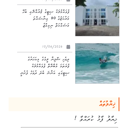
11/06/2026
ފުވައްމުލަކު ސިޓީގެ ޤުރުއާނާއި ބެހޭ
މަރުކަޒުގެ 90 އިންސައްތަ
މަސައްކަތް ނިމިއްޖެ
10/06/2026
ދިވެހި ސާފިން ލީގުގެ މިއަހަރުގެ
ފުރަތަމަ މުބާރާތް ފުވައްމުލަކު
ސިޓީގައި އަންނަ ބުދަ ދުވަހު ފެށެނީ
ޚިޔާލުތައް
ޚިޔާލު ފާޅު ކުރައްވާ !