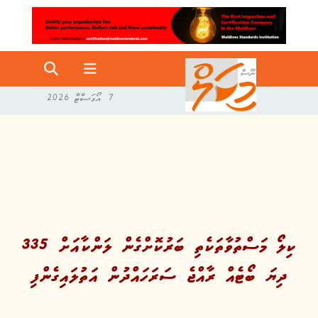
7 އޯގަސްޓް 2026
335 ކިލޯ މަސްތުވާތަކެތި ބަރުކޮށްގެން ލަންކާއަށް
ދިޔަ ބޯޓެއް ރާއްޖެ ސަރަހައްދުން އަތުލައިގެންފި