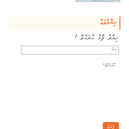
ޚިޔާލުތައް
ޚިޔާލު ފާޅު ކުރައްވާ !
ފޮނުވާ