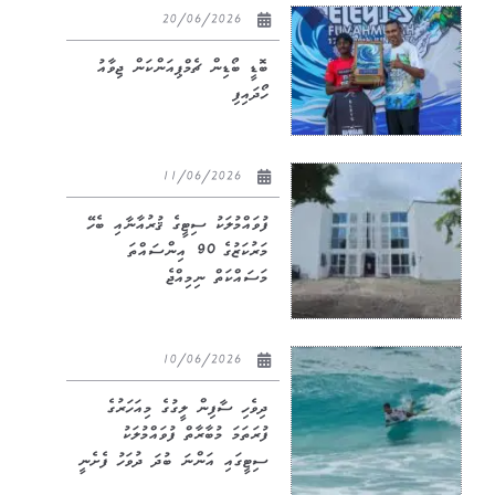
20/06/2026
ބޮޑީ ބޯޑިން ޗެމްޕިއަންކަން ޖިވާއު
ހޯދައިފި
11/06/2026
ފުވައްމުލަކު ސިޓީގެ ޤުރުއާނާއި ބެހޭ
މަރުކަޒުގެ 90 އިންސައްތަ
މަސައްކަތް ނިމިއްޖެ
10/06/2026
ދިވެހި ސާފިން ލީގުގެ މިއަހަރުގެ
ފުރަތަމަ މުބާރާތް ފުވައްމުލަކު
ސިޓީގައި އަންނަ ބުދަ ދުވަހު ފެށެނީ