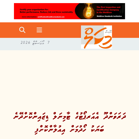
7 އޯގަސްޓް 2026
ދަރަވަންދޫ އެއަރޕޯޓުގެ ޓާމިނަލް ޑިޒައިންކޮށްދޭނެ
ބަޔަކު ހޯދުމަށް އިއުލާންކޮށްފި