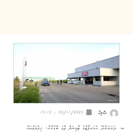
05/11/2025 - 15:13
ޞާލިޙް
ބ. ދަރަވަންދޫ އެއަރޕޯޓުގެ ޓާމިނަލް ޖާގަ ބޮޑުކޮށް، ޚިދުމަތްތައް