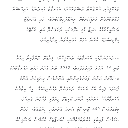
ތަރައްޤީކުރި ކުންފުންޏާ މަޝްވަރާކޮށް، އެއަރޕޯޓު އައިލެންޑު އޭވިއޭޝަނާ
ހަވާލުކޮށްގެން ތަރައްްީކުރުމަށް ނިންމާފައިވާކަމަށެވެ. އަދި އެއަރޕޯޓު
ތަރައްޤީކުރުމުގެ ނަތީޖާ މުޅި އަތޮޅަށާއި ދަރަވަންދޫ އަދި ރާއްޖޭގެ
އިޤްތިޞާދަށް ކުރާނެ ކަމަށް އެމަނިކުފާނު ވިދާޅުވިއެވެ.
ބ.ދަރަވަންދޫގައި އެއަރޕޯޓެއް ތަރައްޤީކޮށް، ޚިދުމަތް ދޭންފެށިތާ މިހާރު
ވަނީ 14 އަހަރު ފާއިތުވެފައެވެ. 2012 ވަނަ އަހަރު ހުޅުވި އެއަރޕޯޓާއެކު
ބ.އަތޮޅަށް އަންނަ ފަތުރުވެރިންނާއި އެނޫންވެސް ގިނަމީހުން އެންމެ
ފުރަތަމަ ފައިބާ އެއް ރަށަކަށް ދަރަވަންދޫ ވެގެންދިޔައެވެ. މީގެ އިތުރުން
އެއަރޕޯޓާއެކު އެރަށުގައި ލޯކަލް ޓޫރިޒަމް ވިޔަފާރި ފުޅާވާން ފެށިއެވެ.
މިވަގުތުވެސް 400 ޓޫރިސްޓު އެނދު އެރަށުގައި ހިންގައެވެ. އެހެން
ނަމަވެސް ފާއިތުވި މުއްދަތުގެތެރޭގައި އެއަރޕޯޓަށް އެއްވެސް ތަރައްޤީއެއް