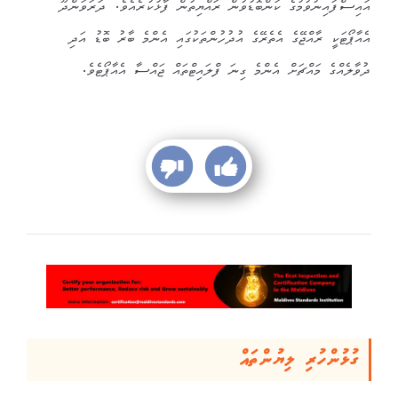
އައިސްފައިނުވުމުގެ ކަންބޮޑުވުން ރައްޔިތުން ފާޅުކުރެއެވެ. ދަރަވަންދޫ
އެއާޕޯޓަކީ ރާއްޖޭގެ އެތެރޭގެ އުދުހުންތަކުގައި އެންމެ ބާރު ބޮޑު އަދި
ދުވާލެއްގެ މައްޗަށް އެންމެ ގިނަ ފްލައިޓްތައް ޖައްސާ އެއާޕޯޓެވެ.
ގުޅުންހުރި ލިޔުންތައް