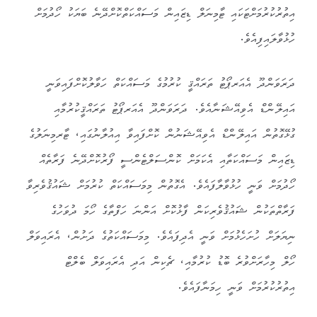
އިތުރުކުރުމަށްޓަކައި ޓާމިނަލް ޑިޒައިން މަސައްކަތްކޮށްދޭނެ ބަޔަކު ހޯދުމަށް
ހުޅުވާލައިފިއެވެ.
ދަރަވަންދޫ އެއަރޕޯޓު ތަރައްޤީ ކުރުމުގެ މަސައްކަތް ހަވާލުކޮށްފައިވަނީ
އައިލޭންޑް އެވިއޭޝަނާއެވެ. ދަރަވަންދޫ އެއަރޕޯޓު ތަރައްޤީކުރުމާއި
ގުޅޭގޮތުން އައިލޭންޑް އެވިއޭޝަނުން ކޮށްފައިވާ އިއުލާނުގައި، ޓާރމިނަލުގެ
ޑިޒައިން މަސައްކަތާއި އެކަމަށް ކޮންސަލްޓެންސީ ފޯރުކޮށްދޭނެ ފަރާތެއް
ހޯދުމަށް ވަނީ ހުޅުވާލާފައެވެ. އެގޮތުން މިމަސައްކަތް ކުރުމަށް ޝައުޤުވެރިވާ
ފަރާތްތަކުން ޝައުޤުވެރިކަން ފާޅުކޮށް އަންނަ ހަފްތާގެ ހޯމަ ދުވަހުގެ
ނިޔަލަށް ހުށަހެޅުމަށް ވަނީ އެދިފައެވެ. މިމަސައްކަތުގެ ދަށުން، އެރައިވަލް
ހޯލް މިހާރަށްވުރެ ބޮޑު ކުރުމާއި، ޗެކިން އަދި އެރައިވަލް ބެލްޓް
އިތުރުކުރުމަށް ވަނީ ހިމަނާފައެވެ.