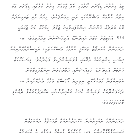
މީގެ އިތުރުން ޑިޕާޗަރ ހޯލުގައި ކެފޭ ޖާގައެއް އިތުރު ކުރުމާއި ޑިޕާޗަރ ގޭޓް
އިތުރު ކުރުމަށް މަޝްރޫޢުގައި ވަނީ ހިމަނާފައެވެ. މިހާރު ހުރި ޓަރމިނަލަށް
ބޮޑު ބަދަލެއް ގެންނަން ނިންމާފައިވާއިރު ޖުމްލަ އިމާރާތް ކުރާ ޖާގައަކީ
814 އަކަމީޓަރު ކަމަށް އައިލޭންޑް އެވިއޭޝަނުން ވިދާޅުވިއެވެ. ބ.
ދަރަވަންދޫ އެއަރޕޯޓު ތަރައްޤީ ކުރުމުގެ މަސައްކަތަކީ، ރައީސުލްޖުމްހޫރިއްޔާ
ރިޔާސީ އިންތިޚާބުގެ ތެރޭގައި ވެވަޑައިގެންފައިވާ ވަޢުދެކެވެ. މިމަސައްކަތް
ކުރުމަށް އައިލޭންޑް އެވިއޭޝަނާއި ހަވާލުކުރަން ނިންމާފައިވާކަން
އެމަނިކުފާނު ހާމަކުރެއްވީ ނިމިދިޔަ އޯގަސްޓް މަހުގެ މެދެއްހާއިރު ބ.
ދަރަވަންދޫއަށް ވަޑައިގެން އެރަށު ރައްޔިތުންނާއި ބައްދަލުކުރައްވާ ދެއްކެވި
ވާހަކަފުޅުގައެވެ.
ދަރަވަންދޫގެ ރައްޔިތުންނާ ބައްދަލުކުރައްވާ ވާހަކަފުޅު ދައްކަވަމުން
ރައީސުލްޖުމްހޫރިއްޔާ ޑރ. މުޙައްމަދު މުޢިއްޒު ވިދާޅުވީ އެ އެއަރޕޯޓު