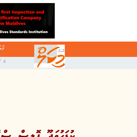
ޚަބ
8 އޯގަސްޓް 2026
ކުޑަހުވަދޫ ޕޮލިސް ސްޓޭ