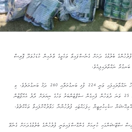
ލުހުންގެ ބެލުމުގެ ދަށަށް ގެނެސްފައިވާ ތަކެތީގެ ތެެރެއިން ކުޑަހުވަދޫ ޕޮލިސް
ބަނގުރާ ނައްތާލައިފިއެވެ.
މި ނޮވެމްބަރު މަހުގެ 6 ވަނަ ދުވަހު ނައްތާލައިފައި ވަނީ 224 ފުޅި ބަނގުރަލާއި 260 ދަޅު ބަނގުރަލެވެ. މި
ތަކެއްޗަކީ މި އަހަރުގެ ޖުލައި މަހުގެ 25 ވަނަ ދުވަހުން ފެށިގެން ސެޕްޓެންބަރު މަހުގެ ނިޔަލަށް ދާލު އެއާޕޯޓުން
ޭވިއޭޝަން ސެކިއުރިޓީން ހިފަހައްޓައި ފުލުހުންނާ ހަވާލުކޮށްފައިވާ ތަކެެއްޗެވެ.
ިސް ސްޓޭޝަންގައި ކުރިއަށް ގެންގޮސްފައިވަނީ ފުލުހުންގެ ބެލުމުގެދަށަށް ގެނެވޭ