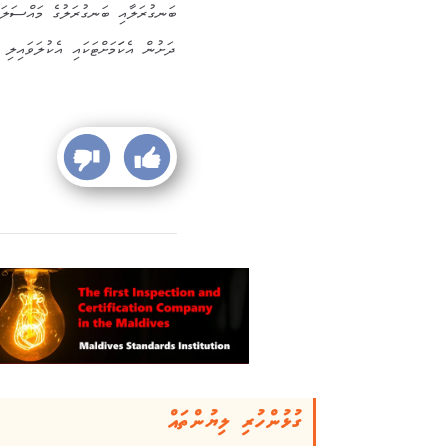
ބަނގުރަލާއި ބަނގުރަލުގެ މައްސަލަތަކ
ދަށުން އެކަަމަށްޓަކައި އެކުލަވައިލި 
ގުޅުންހުރި ލިޔުންތައް