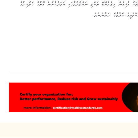
ާ ގުޅިގެން ހިފެހެއްޓޭ ތަކެތި ނައްތާލުމުގައި އަމަލުކުރާނެ ގޮތުގެ ގަވާއިދުގެ
ކޮމެޓީގެ ބެލުމުގެ ދަށުންނެވެ.