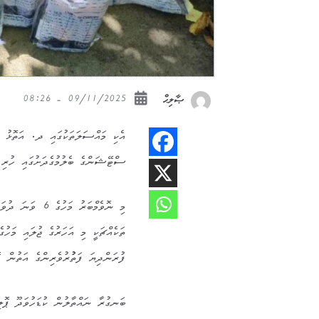
09/11/2025 - 08:26
ޞާލިޙް
އެކި މައްސަލަތަކުގައި ދ. އަތޮޅު ފު
ސްޓޭޝަންގެ ބެލުމުގެދަށުގައި ހުރި 
ފުރަންދިޔަ ފަތުުރުވެރިންގެ އަތުން އ
ބަނގުރާ ނައްތާލުން ކުޑަހުވަދޫ ޕޮލ