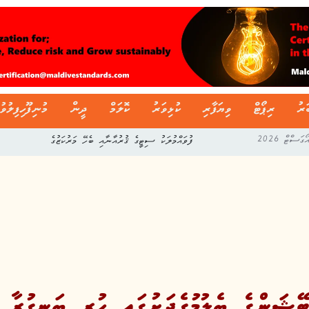
ަރު
ރިޕޯޓް
ވިޔަފާރި
ކުޅިވަރު
ކޮލަމް
ދީން
މުނިފޫހިފިލުވު
ފުވައްމުލަކު ސިޓީގެ ޤުރުއާނާއި ބެހޭ މަރުކަޒުގެ
ޝަންގެ ބެލުމުގެދަށުގައި ހުރި ބަނގުރާ ނަ