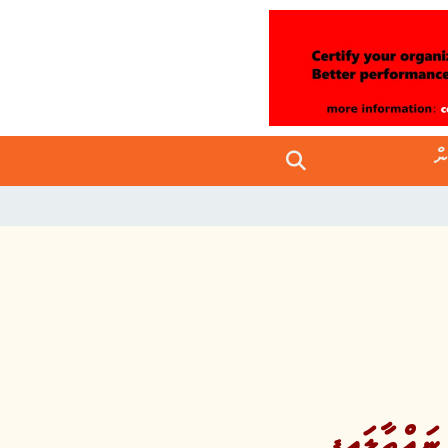
ން
އްތާލައިފި