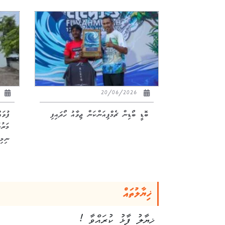
26
20/06/2026
ބޮޑީ ބޯޑިން ޗެމްޕިއަންކަން ޖިވާއު ހޯދައިފި
ފުވަ
ނިމިއ
ޚިޔާލުތައް
ޚިޔާލު ފާޅު ކުރައްވާ !