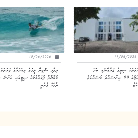
10/06/2026
11/06/20
އްމުލަކު ސިޓީގެ ޤުރުއާނާއި ބެހޭ
ދިވެހި ސާފިން ލީގުގެ މިއަހަރުގެ ފުރަތަމަ
މަރުކަޒުގެ 90 އިންސައްތަ މަސައްކަތް
މުބާރާތް ފުވައްމުލަކު ސިޓީގައި އަންނަ ބ
ްޖެ
ދުވަހު ފެށެނީ