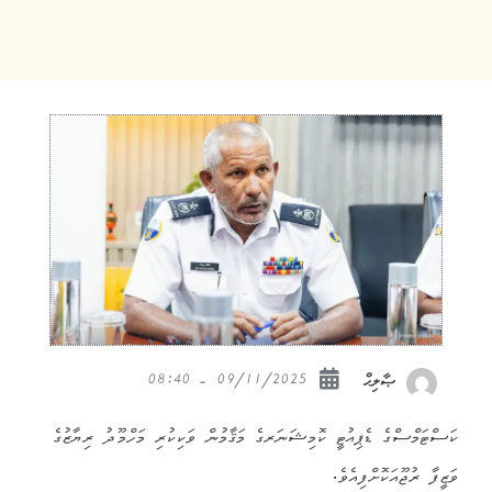
09/11/2025 - 08:40
ޞާލިޙް
ކަސްޓަމްސްގެ ޑެޕިއުޓީ ކޮމިޝަނަރގެ މަޤާމުން ވަކިކުރި މަހްމޫދު ރިޔާޒުގެ
ވަޒީފާ ރުޖޫއަކޮށްފިއެވެ.