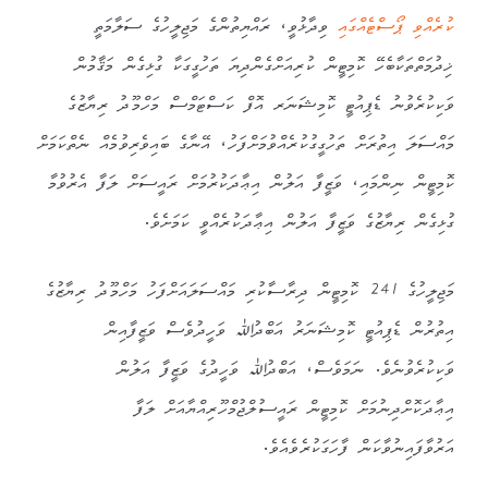
ކުރެއްވި ޕޯސްޓެއްގައި
ވިދާޅުވީ، ރައްޔިތުންގެ މަޖިލީހުގެ ސަލާމަތީ
ޚިދުމަތްތަކާބެހޭ ކޮމިޓީން ކުރިއަށްގެންދިޔަ ތަހުގީގަކާ ގުޅިގެން މަޤާމުން
ވަކިކުރެވުނު ޑެޕިއުޓީ ކޮމިޝަނަރ އޮފް ކަސްޓަމްސް މަހްމޫދު ރިޔާޒުގެ
މައްސަލަ އިތުރަށް ތަހުގީގުކުރެއްވުމަށްފަހު، އޭނާގެ ބައިވެރިވުމެއް ނެތްކަމަށް
ކޮމިޓީން ނިންމައި، ވަޒީފާ އަލުން އިޢާދަކުރުމަށް ރައީސަށް ލަފާ އެރުވުމާ
ގުޅިގެން ރިޔާޒުގެ ވަޒީފާ އަލުން އިޢާދަކުރެއްވީ ކަމަށެވެ.
މަޖިލީހުގެ 241 ކޮމިޓީން ދިރާސާކުރި މައްސަލައަށްފަހު މަހްމޫދު ރިޔާޒުގެ
އިތުރުން ޑެޕިއުޓީ ކޮމިޝަނަރު އަބްދުﷲ ވަހީދުވެސް ވަޒީފާއިން
ވަކިކުރެވުނެވެ. ނަމަވެސް، އަބްދުﷲ ވަހީދުގެ ވަޒީފާ އަލުން
އިޢާދަކޮށްދިނުމަށް ކޮމިޓީން ރައީސުލްޖުމްހޫރިއްޔާއަށް ލަފާ
އަރުވާފައިނުވާކަން ފާހަގަކުރެވެއެވެ.