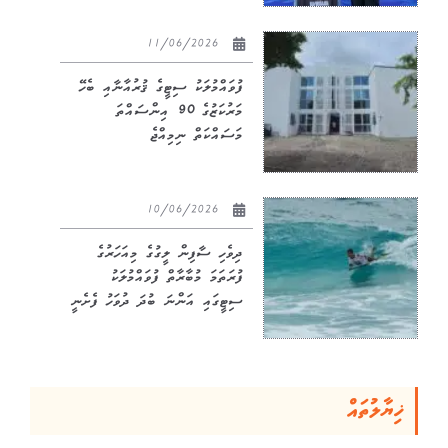
11/06/2026
ފުވައްމުލަކު ސިޓީގެ ޤުރުއާނާއި ބެހޭ
މަރުކަޒުގެ 90 އިންސައްތަ
މަސައްކަތް ނިމިއްޖެ
10/06/2026
ދިވެހި ސާފިން ލީގުގެ މިއަހަރުގެ
ފުރަތަމަ މުބާރާތް ފުވައްމުލަކު
ސިޓީގައި އަންނަ ބުދަ ދުވަހު ފެށެނީ
ޚިޔާލުތައް