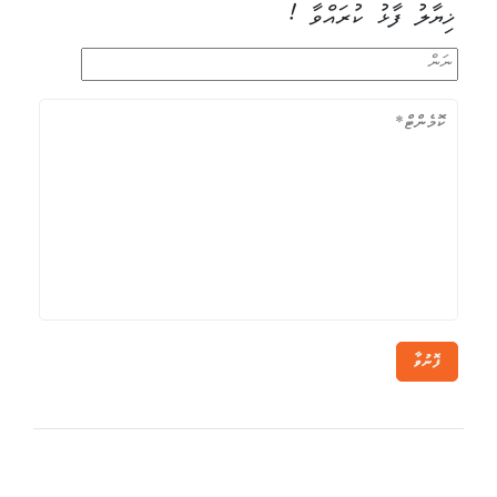
ޚިޔާލު ފާޅު ކުރައްވާ !
ފޮނުވާ