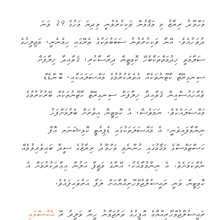
މަހްމޫދު ރިޔާޒު މި މަޤާމުން ވަކިކުރެވުނީ މިދިޔަ މަހުގެ 29 ވަނަ
ދުވަހުއެވެ. އޭނާ ވަކިކުރެވުނު ސަބަބުތަކުގެ ތެރޭގައި ހިމެނެނީ، މަޖިލީހުގެ
ސަލާމަތީ ޚިދުމަތްތަކާބެހޭ ކޮމިޓީން ދިރާސާކުރި، ޤަވާއިދާ ޚިލާފަށް
ސިނގިރޭޓް ކާޓޫނުތަކެއް އެތެރެކުރުމުގެ މައްސަލައަކާއި، ބޮންޑެޑް
ވެއާހައުސްއިން ޤަވާއިދާ ޚިލާފަށް ސިނގިރޭޓް ކާޓޫނުތަކެއް ބޭރުކުރުމުގެ
މައްސަލައެކެވެ. ނަމަވެސް، އެ ކޮމިޓީން އިތުރަށް ބެލުމަށްފަހު
ނިންމާފައިވަނީ، އެ މައްސަލަތަކުގައި ޑެޕިއުޓީ ކޮމިޝަނަރ އޮފް
ކަސްޓަމްސްގެ މަޤާމުގައި ހުންނެވި މަހްމޫދު ރިޔާޒުގެ ސީދާ ބައިވެރިވުމެއް
ނެތްކަމަށެވެ. އެ ނިންމުމާއެކު، އޭނާގެ ވަޒީފާ އަލުން އިޢާދަކުރުމަށް އެ
ކޮމިޓީން ވަނީ ރައީސުލްޖުމްހޫރިއްޔާއަށް ލަފާ އަރުވައިފައެވެ.
ރައީސުލްޖުމްހޫރިއްޔާގެ އޮފީހުގެ ތަރުޖަމާނު ހީނާ ވަލީދު ރޭ
އެކްސްގައި