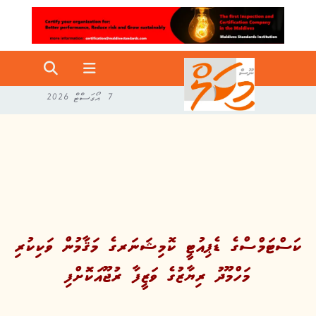
7 އޯގަސްޓް 2026
ކަސްޓަމްސްގެ ޑެޕިއުޓީ ކޮމިޝަނަރގެ މަޤާމުން ވަކިކުރި
މަހްމޫދު ރިޔާޒުގެ ވަޒީފާ ރުޖޫއަކޮށްފި