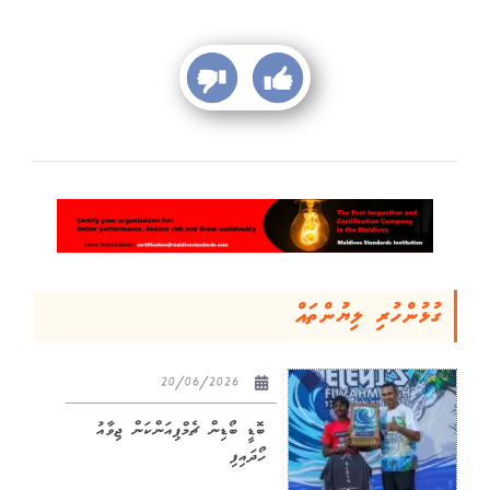
ގުޅުންހުރި ލިޔުންތައް
20/06/2026
ބޮޑީ ބޯޑިން ޗެމްޕިއަންކަން ޖިވާއު
ހޯދައިފި