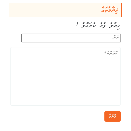
ޚިޔާލުތައް
ޚިޔާލު ފާޅު ކުރައްވާ !
ފޮނުވާ