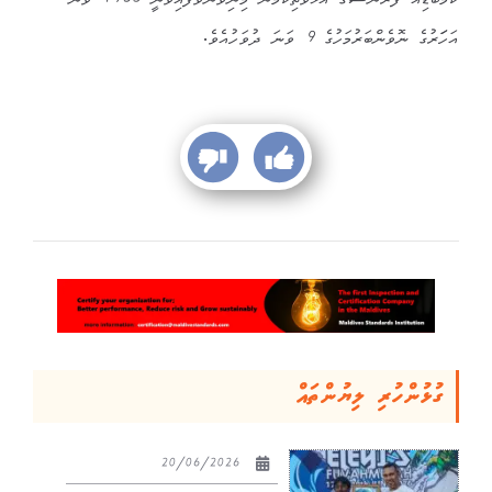
ކެމްބޯޑިއާ ފްރާންސްގެ އަޅުވެތިކަމުން މިނިވަންވެފައިވަނީ 1953 ވަނަ
އަހަަރުގެ ނޮވެންބަރުމަހުގެ 9 ވަނަ ދުވަހުއެވެ.
ގުޅުންހުރި ލިޔުންތައް
20/06/2026