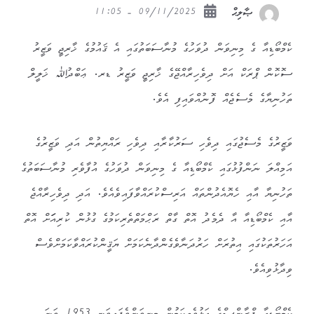
09/11/2025 - 11:05
ޞާލިޙް
ކެމްބޯޑިއާ ގެ މިނިވަން ދުވަހުގެ މުނާސަބަތުގައި އެ ޤައުމުގެ ޚާރިޖީ ވަޒީރު
ސޮކޮން ޕްރަކް އަށް ދިވެހިރާއްޖޭގެ ޚާރިޖީ ވަޒީރު ޑރ. ޢަބްދުﷲ ޚަލީލް
ތަހުނިޔާގެ މެސެޖެއް ފޮނުއްވައިފި އެވެ.
ވަޒީރުގެ މެސެޖުގައި ދިވެހި ސަރުކާރާއި ދިވެހި ރައްޔިތުން އަދި ވަޒީރުގެ
އަމިއްލަ ނަންފުޅުގައި ކެމްބޯޑިއާ ގެ މިނިވަން ދުވަހުގެ އުފާވެރި މުނާސަބަތުގެ
ތަހުނިޔާ އާއި ހެޔޮއެދުންތައް އަރިސްކުރައްވާފައިވެއެވެ. އަދި ދިވެހިރާއްޖެ
އާއި ކެމްބޯޑިއާ އާ ދެމެދު އޮތް ގާތް ރަޙްމަތްތެރިކަމުގެ ގުޅުން ކުރިއަަަށް އޮތް
އަހަރުތަކުގައި އިތުރަށް ހަރުދަނާވެގެންދާނެކަމަށް ޔަޤީންކުރައްވާކަމަށްވެސް
ވިދާޅުވިއެވެ.