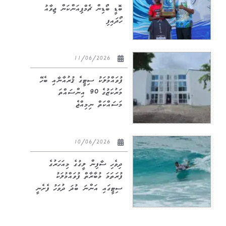
ބޮޑީ ބޯޑިން ޗެމްޕިއަންކަން ޖިވާއު
ހޯދައިފި
11/06/2026
ފުވައްމުލަކު ސިޓީގެ ޤުރުއާނާއި ބެހޭ
މަރުކަޒުގެ 90 އިންސައްތަ
މަސައްކަތް ނިމިއްޖެ
10/06/2026
ދިވެހި ސާފިން ލީގުގެ މިއަހަރުގެ
ފުރަތަމަ މުބާރާތް ފުވައްމުލަކު
ސިޓީގައި އަންނަ ބުދަ ދުވަހު ފެށެނީ