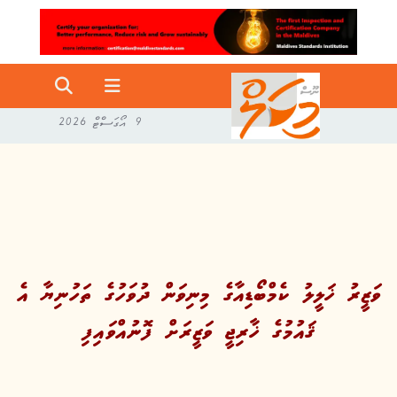
9 އޯގަސްޓް 2026
ވަޒީރު ޚަލީލު ކެމްބޯޑިއާގެ މިނިވަން ދުވަހުގެ ތަހުނިޔާ އެ
ޤައުމުގެ ޚާރިޖީ ވަޒީރަށް ފޮނުއްވައިފި