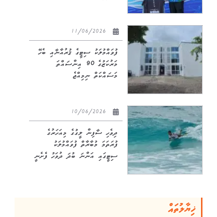
11/06/2026
ފުވައްމުލަކު ސިޓީގެ ޤުރުއާނާއި ބެހޭ
މަރުކަޒުގެ 90 އިންސައްތަ
މަސައްކަތް ނިމިއްޖެ
10/06/2026
ދިވެހި ސާފިން ލީގުގެ މިއަހަރުގެ
ފުރަތަމަ މުބާރާތް ފުވައްމުލަކު
ސިޓީގައި އަންނަ ބުދަ ދުވަހު ފެށެނީ
ޚިޔާލުތައް