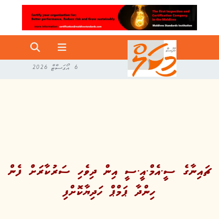
6 އޯގަސްޓް 2026
ޗައިނާގެ ސީ.އެމް.އީ.ސީ އިން ދިވެހި ސަރުކާރަށް ފެން
ހިންދާ ޕަމްޕް ހަދިޔާކޮށްފި