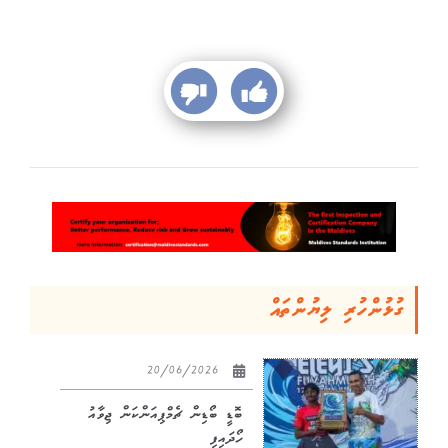
ގުޅުންހުރި ލިޔުންތައް
20/06/2026
ބޮޑީ ބޯޑިން ޗެމްޕިއަންކަން ޖިވާއު
ހޯދައިފި