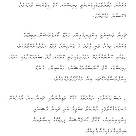
ފަރާތުން ހަވާލުވެވަޑައިގެންނެވީ މިނިސްޓަރ އޮފް ޑިފެންސް މުޙައްމަދު
ޣައްސާން މައުމޫނެވެ.
ޗައިނާ މެޝިނަރީ އިންޖިނިއަރިންގ ގްރޫޕް ކޯރޕަރޭޝަން ލިމިޓެޑްގެ
ފަރާތުން މިއަދު ވަނީ ޖުމުލަ ހަ ފެންހިންދާ ޕަމްޕް ހަވާލުކުރައްވާފައެވެ.
މިތަކެތި ބޭނުންކުރުމަށް ހަމަޖެހިފައިވަނީ ގްރޭޓަރ މާލޭ ސަރަހައްދުގައި ކަމަށް
މިނިސްޓަރ އޮފް ކޮންސްޓްރަކްޝަން، ހައުސިންގ އެންޑް
އިންފްރާސްޓްރަކްޗަރ އިން މައުލޫމާތުދެއްވައެވެ.
މި ރަސްމިއްޔާތުގައި ދައުލަތުގެ ބައެއް ވަޒީރުންނާއި ޗައިނާ އިން ރާއްޖެއަށް
ކަނޑައަޅުއްވާފައި ހުންނަވާ ސަފީރު އަދި ޗައިނާ މެޝިނަރީ
އިންޖިނިއަރިންގ ގްރޫޕް ކޯރޕަރޭޝަން ލިމިޓެޑްގެ އިސްވެރިން
ބައިވެރިވެވަޑައިގެންނެވިއެވެ.