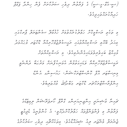
(ސީ.އެމް.އީ.ސީ) ގެ ފަރާތުން ދިވެހި ސަރުކާރަށް ފެން ހިންދާ ޕަމްޕް
ހަދިޔާކުރައްވައިފިއެވެ.
މި ތަކެތި ރަސްމީކޮށް ހަވާލުކުރެއްވުމަށް ހުޅުމާލޭ ސެންޓަރަލް ޕާރކްގައި
މިއަދު ބޭއްވި ރަސްމިއްޔާތުގައި ރައީސުލްޖުމްހޫރިއްޔާ ޑޮކްޓަރ މުޙައްމަދު
މުޢިއްޒު ބައިވެރިވެވަޑައިގެންނެވިއެވެ. މި ރަސްމިއްޔާތަށް
ރައީސުލްޖުމްހޫރިއްޔާ ވަޑައިގަތުމުން އެމަނިކުފާނަށް މަރުޙަބާ ދެންނެވީ
މިނިސްޓަރ އޮފް ކޮންސްޓްރަކްޝަން، ހައުސިންގ އެންޑް
އިންފްރާސްޓްރަކްޗަރ ޑޮކްޓަރ ޢަބްދުﷲ މުއްޠަލިބެވެ.
ޗައިނާ މެޝިނަރީ އިންޖިނިއަރިންގ ގްރޫޕް ކޯރޕަރޭޝަން ލިމިޓެޑްގެ
ފަރާތުން މި ފެންޕަންޕްތައް ހަވާލުކޮށްދެއްވީ، އެ ކުންފުނީގެ ޑެޕިއުޓީ
ޖެނެރަލް މެނޭޖަރ ލިއު ޝިޔައޮޑާއެވެ. މިތަކެއްޗާއި ދިވެހި ސަރުކާރުގެ