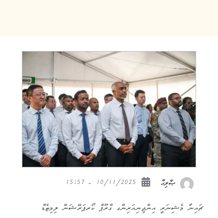
10/11/2025 - 15:57
ޞާލިޙް
ޗައިނާ މެޝިނަރީ އިންޖިނިއަރިންގ ގްރޫޕް ކޯރޕަރޭޝަން ލިމިޓެޑް