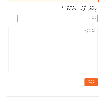
ޚިޔާލު ފާޅު ކުރައްވާ !
ފޮނުވާ