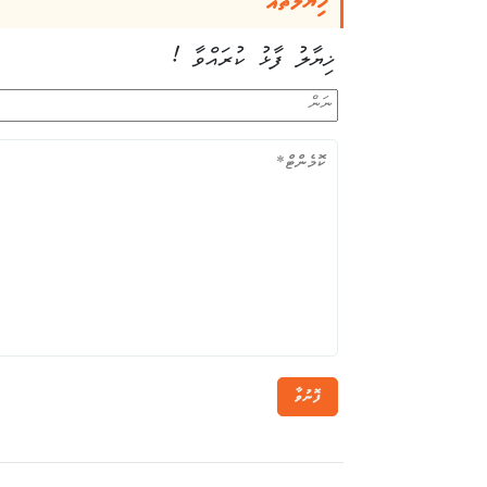
ޚިޔާލުތައް
ޚިޔާލު ފާޅު ކުރައްވާ !
ފޮނުވާ