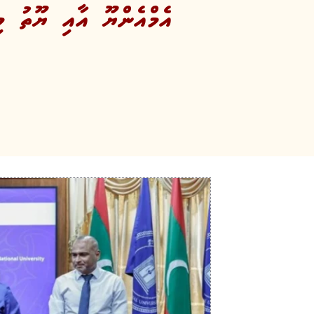
އެމްއެންޔޫ އާއި ޔޫތު މ