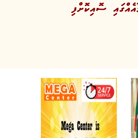
އެއްގައި ސޮއިކޮށްފި