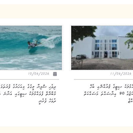
10/06/2026
11/06/20
އްމުލަކު ސިޓީގެ ޤުރުއާނާއި ބެހޭ
ދިވެހި ސާފިން ލީގުގެ މިއަހަރުގެ ފުރަތަމަ
މަރުކަޒުގެ 90 އިންސައްތަ މަސައްކަތް
މުބާރާތް ފުވައްމުލަކު ސިޓީގައި އަންނަ ބ
ްޖެ
ދުވަހު ފެށެނީ