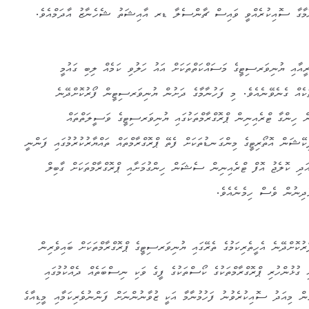
ާމާގާ ސޮއިކުރެއްވީ ވައިސް ޗާންސެލާ ޑރ އާއިޝަތު ޝެހެނާޒު އާދަމްއެވެ.
އާއި ޔުނިވަރސިޓީގެ މަސައްކަތްތަކަށް އައު ހަލުވި ކަމެއް ލިބި ގައުމީ
ތަކެއް ގެނެވޭނެއެވެ. މި ފަހުނާމާގެ ދަށުން ޔުނިވަރސިޓީން ފޯރުކޮށްދޭނެ
ން ހިންގާ ޓްރެއިނިން ޕްރޮގްރާމްތަކުގައި ޔުނިވަރސިޓީގެ ވަސީލަތްތައް
ޭޝަން އޮތޯރިޓީގެ މިންގަނޑުތަކަށް ފެތޭ ޕްރޮގްރާމްތައް ތައްޔާރުކުރުމުގައި ފަންނީ
ަދި ކޮލެޖު އޮފް ޓްރެއިނިން ސެޝަން ހިންގުމަށާއި ޕްރޮގްރާމްތަކަށް ގާބިލް
ެދިނުން ވެސް ހިމެނެއެވެ.
ކޮށްދޭނެ އެހީތެރިކަމުގެ ތެރޭގައި ޔުނިވަރސިޓީގެ ޕްރޮގްރާމްތަކަށް ބައިވެރިން
އި ގުޅުންހުރި ޕްރޮގްރާމްތަކުގެ ކޯސްތަކުގެ ފީގެ ވަކި ނިސްބަތެއް ދެއްކުމުގައި
ުން މިއަދު ސޮއިކުރެވުނު ފަހުމުނާމާ އަކީ ޒުވާނުންނަށް ފަންނުވެރިކަމާއި މީޑިއާގެ