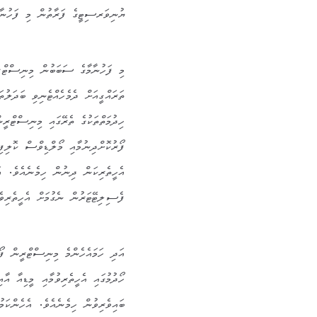
ޔުނިވަރސިޓީގެ ފަރާތުން މި ފަހުނ
މި ފަހުނާމާގެ ސަބަބުން މިނިސްޓްރީ
ތަރައްގީއަށް ދެމެހެއްޓެނިވި ބަދަލު
ހިދުމަތްތަކުގެ ތެރޭގައި މިނިސްޓްރީ
ފޯރުކޮށްދިނުމާއި މޯލްޑިވްސް ކޮލިފިކ
އެހީތެރިކަން ދިނުން ހިމެނެއެވެ. އ
ފެސިލިޓޭޓަރުން ނެގުމަށް އެހީތެރިވ
އަދި ހަމައެހެންމެ މިނިސްޓްރީން ފޯރު
ހޯދުމުގައި އެހީތެރިވުމާއި މީޑިއާ އާ
ބައިވެރިވުން ހިމެނެއެވެ. އެހެންކަމ