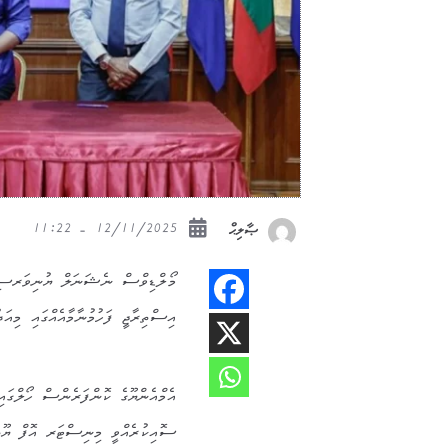
12/11/2025 - 11:22
ޞާލިޙް
މޯލްޑިވްސް ނެޝަނަލް ޔުނިވަރސިޓީ
އިސްތިރާޖީ ފަހުމުނާމާއެއްގައި މިއަ
އެމްއެންޔޫގެ ކޮންފަރެންސް ހޯލްގައި
ސޮއިކުރެއްވީ މިނިސްޓަރ އޮފް ޔޫތު