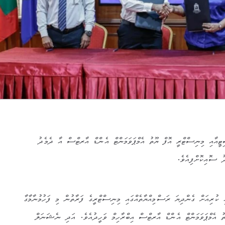
އާއި މިނިސްޓްރީ އޮފް ޔޫތު އެމްޕަވަމަންޓް އެންޑް އާރޓްސް އާ ދެމެދު
ދު ސޮއިކޮށްފިއެވެ.
 ކުރިއަށް ގެންދިޔަ ރަސްމިއްޔާތެއްގައި މިނިސްޓްރީގެ ފަރާތުން މި ފަހުމުނާމާގާ
 އެމްޕަވަމަންޓް އެންޑް އާރޓްސް އިބްރާހިމް ވަހީދުއެވެ. އަދި ނެޝަނަލް