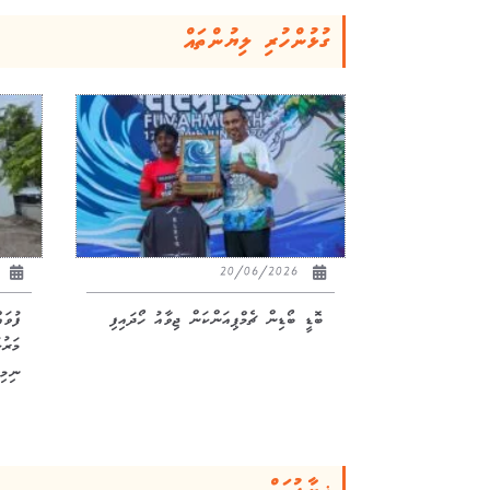
ގުޅުންހުރި ލިޔުންތައް
26
20/06/2026
ބޮޑީ ބޯޑިން ޗެމްޕިއަންކަން ޖިވާއު ހޯދައިފި
ފުވަ
ނިމިއ