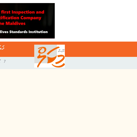
ޚަބ
7 އޯގަސްޓް 2026