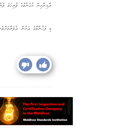
ދާއިރާއިން އުގެނުމުގެ ފުރިހަމަ ފުރު
މި ފަހުނާމާގެ ދަށުން ދެފަރާތަށްވެސ