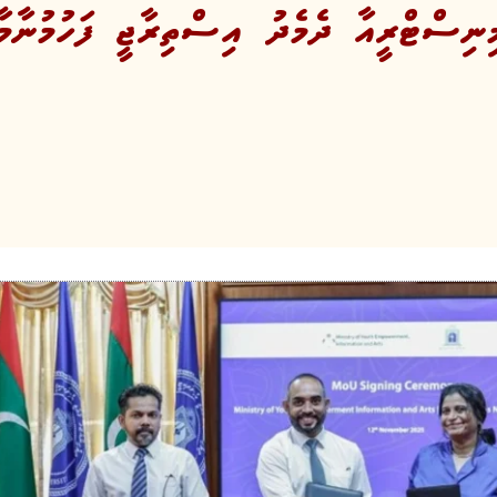
ިނިސްޓްރީއާ ދެމެދު އިސްތިރާޖީ ފަހުމުނާމާ