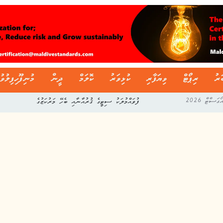
ަރު
ރިޕޯޓް
ވިޔަފާރި
ކުޅިވަރު
ކޮލަމް
ދީން
މުނިފޫހިފިލުވު
ފުވައްމުލަކު ސިޓީގެ ޤުރުއާނާއި ބެހޭ މަރުކަޒުގެ