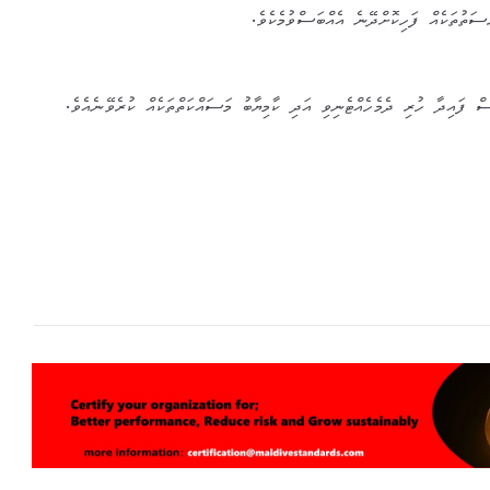
ސަތުތަކެއް ފަހިކޮށްދޭނެ އެއްބަސްވުމެކެވެ.
ް ފައިދާ ހުރި ދެމެހެއްޓެނިވި އަދި ކާމިޔާބު މަސައްކަތްތަކެއް ކުރެވޭނެއެވެ.