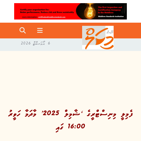
6 އޯގަސްޓް 2026
ފެމިލީ މިނިސްޓްރީގެ ‘ޝާމިލް 2025’ މާދަމާ ހަވީރު
16:00 ގައި