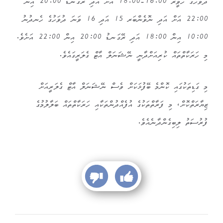
ދުވަހުގެ ހަވީރު 16:00-18:00 އަށް އަދި ރޭގަނޑު 20:00 އިން
22:00 އަށް އަދި ނޮވެންބަރ 15 އަދި 16 ވަނަ ދުވަހުގެ ހެނދުނު
10:00 އިން 18:00 އަދި ރޭގަނޑު 20:00 އިން 22:00 އަށެވެ.
މި ހަރަކާތްތައް ކުރިއަށްދާނީ ނޭޝަނަލް އާޓް ގެލަރީގައެވެ.
މި ގަޑިތަކުގައި ކޮންމެ ބޭފުޅަކަށް ވެސް ނޭޝަނަލް އާޓް ގެލަރީއަށް
ޒިޔާރަތްކޮށް، މި ފަރާތްތަކުގެ އުފެއްދުންތަކާއި ހަރަކާތްތައް ބަލާލުމުގެ
ފުރުސަތު ލިބިގެންދާނެއެވެ.