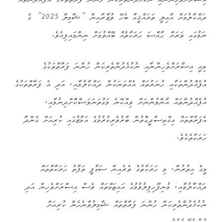
އިސްރަށްވެހިންނާއި ނުކުޅެދުންތެރިކަން ހުންނަ ފަރާތްތަކުގެ އުފެއްދުންތައް
ދައްކާލުމަށް އާއިލީ ތަރައްޤީއާ ބެހޭ ވުޒާރާއިން “ޝާމިލް 2025” ގެ
ނަމުގައި ވަރަށް ޙާއްސަ ހަރަކާތެއް ބޭއްވުމަށް ނިންމައިފިއެވެ.
މިއީ އިސްރަށްވެހިންނާއި ނުކުޅެދުންތެރިކަން ހުންނަ ފަރާތްތަކުގެ
އުފެއްދުންތަކާއި ހުނަރުތައް އެއްތަނަކުން ދައްކާލުމާއި، އަދި އެ ފަރާތްތަކުގެ
އުފެއްދުންތައް އާންމުންނަށް ވިއްކޭނެ މަގުތަނަވަސްކޮށްދިނުމާއި،
އެފަރާތްތައް އިގްތިސާދީގޮތުން ބާރުވެރިކުރުމުގެ އަމާޒުގައި ކުރިއަށް ގެންދާ
ހަރަކާތެކެވެ.
މީގެ އިތުރުން، މި ހަރަކާތުގެ ތެރެއިން ސަގާފީ ތަފާތު ހަރަކާތްތައް
ދައްކާލުމާއި، މުނިފޫހިފިލުވުމުގެ އައިޓަމްތައް ވެސް އިސްރަށްވެހިން އަދި
ނުކުޅެދުންތެރިކަން ހުންނަ ފަރާތްތައް ޝާމިލުވާނެހެން ކުރިއަށް