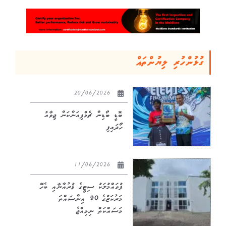
ގުޅުންހުރި ލިޔުންތައް
20/06/2026
ބޮޑީ ބޯޑިން ޗެމްޕިއަންކަން ޖިވާއު
ހޯދައިފި
11/06/2026
ފުވައްމުލަކު ސިޓީގެ ޤުރުއާނާއި ބެހޭ
މަރުކަޒުގެ 90 އިންސައްތަ
މަސައްކަތް ނިމިއްޖެ