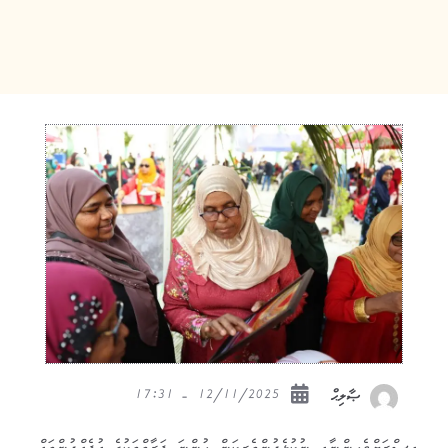
12/11/2025 - 17:31
ޞާލިޙް