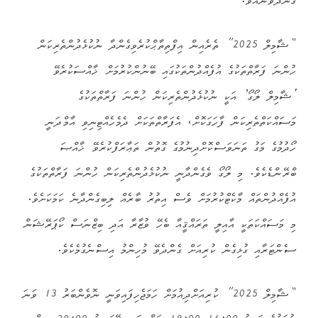
ގެންދެވޭނެއެވެ.
“ޝާމިލް 2025” ތެރެއިން އިފްތިތާޙްކުރެވިގެންދާ ނުކުޅެދުންތެރިކަން
ހުންނަ ފަރާތްތަކުގެ އުފެއްދުންތަކުގައި ބޭނުންކުރުމަށް ޚާއްސަކުރެވޭ
‘ޝާމިލް ލޯގޯ’ އަކީ ނުކުޅެދުންތެރިކަން ހުންނަ ފަރާތްތަކުގެ
މަސައްކަތްތެރިކަން ފާހަގަކޮށް، އެފަރާތްތަކަށް ދެމެހެއްޓިނިވި އާމްދަނީ
ހޯދުމުގެ މަގު ތަނަވަސްކޮށްދިނުމުގެ ގޮތުން ތަޢާރަފްކުރެވޭ ޚާއްޞަ
ބްރޭންޑެކެވެ. މި ލޯގޯ ވެގެންދާނީ ނުކުޅެދުންތެރިކަން ހުންނަ ފަރާތްތަކުގެ
އުފެއްދުންތައް މާކެޓްކުރުމަށް ވެސް އިތުރު ބާރެއް ލިބިގެންދާނެ ކަމަކަށެވެ.
މި މަސައްކަތަކީ އާއިލީ ތަރައްޤީއާ ބެހޭ ވުޒާރާ އަދި ބިޒްނަސް ކޯޕަރޭޝަން
ސެންޓަރާއި ގުޅިގެން ކުރިއަށް ގެންދެވޭ މުހިންމު އިސްނެގުމެކެވެ.
“ޝާމިލް 2025” ކުރިއަށްދިއުމަށް ހަމަޖެހިފައިވަނީ ނޮވެންބަރު 13 ވަނަ