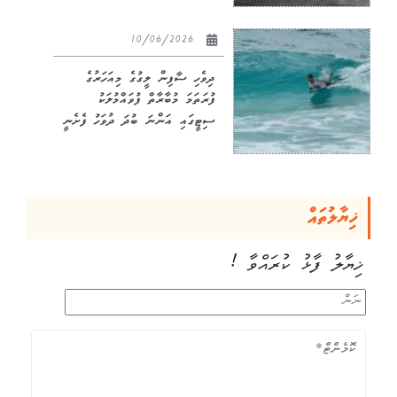
10/06/2026
ދިވެހި ސާފިން ލީގުގެ މިއަހަރުގެ
ފުރަތަމަ މުބާރާތް ފުވައްމުލަކު
ސިޓީގައި އަންނަ ބުދަ ދުވަހު ފެށެނީ
ޚިޔާލުތައް
ޚިޔާލު ފާޅު ކުރައްވާ !