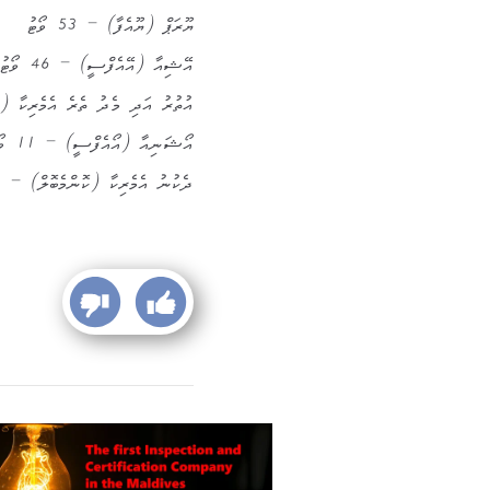
ޔޫރަޕް (ޔޫއެފާ) – 53 ވޯޓު
އޭޝިއާ (އޭއެފްސީ) – 46 ވޯޓު
އުތުރު އަދި މެދު ތެރެ އެމެރިކާ (ކޮންކ
އޯޝަނިއާ (އޯއެފްސީ) – 11 ވޯޓް
ދެކުނު އެމެރިކާ (ކޮންމެބޮލް) – 10 ވޯޓު