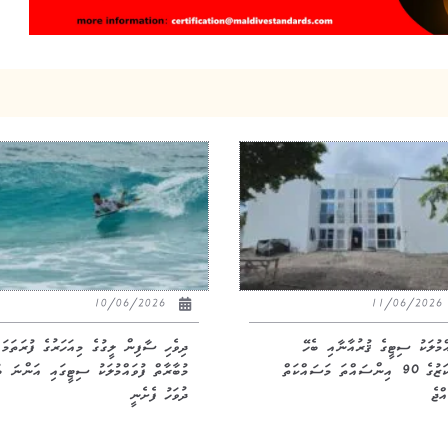
10/06/2026
11/06/20
އްމުލަކު ސިޓީގެ ޤުރުއާނާއި ބެހޭ
ދިވެހި ސާފިން ލީގުގެ މިއަހަރުގެ ފުރަތަމަ
މަރުކަޒުގެ 90 އިންސައްތަ މަސައްކަތް
މުބާރާތް ފުވައްމުލަކު ސިޓީގައި އަންނަ ބ
ްޖެ
ދުވަހު ފެށެނީ