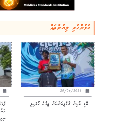
ގުޅުންހުރި ލިޔުންތައް
26
20/06/2026
ބޮޑީ ބޯޑިން ޗެމްޕިއަންކަން ޖިވާއު ހޯދައިފި
ފުވަ
ނިމިއ