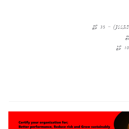
ަކަފް) – 35 ވޯޓް