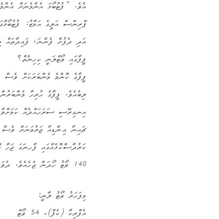
އެވެ. “ފުޓުބޯޅަ އެންމެނަށް އެންމެ
ޕްރިންސް އަލީގެ އަމާޒު: ފުޓުބޯޅާގ
އަދި ދެފުށް ފެންނަ، ފައިދާތައް މިހާ
ފީފާގައި ވޯޓްލަނީ ކިހިނެތް؟
ފީފާގެ ކޮންމެ މެންބަރަކަށް ވެސް އެ
ލިބެއެވެ. ފީފާގެ ހުރިހާ މެންބަރުން
140 ވޯޓު ހޯދަން ޖެހެއެވެ. ދެވަނަ ބުރެއްގައި މެޖޯރިޓީ 105 ވޯޓުން ފުދެއެވެ.
މިފަހަރު ވޯޓު ލާނީ:
އެފްރިކާ (ކެފް)- 54 ވޯޓް