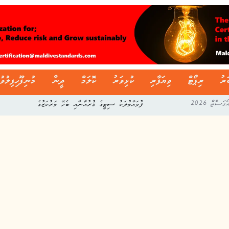
ަރު
ރިޕޯޓް
ވިޔަފާރި
ކުޅިވަރު
ކޮލަމް
ދީން
މުނިފޫހިފިލުވު
ފުވައްމުލަކު ސިޓީގެ ޤުރުއާނާއި ބެހޭ މަރުކަޒުގެ