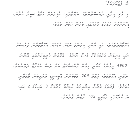
ން ފުޓުބޯލައަށް”.
ައި ހުރި އިދާރީ ދެބަސްވުންތައް ނައްތާލައި، ކުޅިވަރަށް އަމާޒު ސީދާ ކުރުން.
ރަށްވުރެ ހަމަހަމަ ގޮތެއްގައި ބެހުން ކަމަށް ވެއެވެ.
އްވޯޓުލެވެއެވެ. އެއީ އާބާދި ކިތަންމެ ބޮޑަށް ކުޑަޔަށް އެއްވޯޓްލާން ފުރުސަތު
ނަކީ މިނިވަން ގައުމުތަކެއް ވެސް ނޫނެވެ. އެގޮތުން ކެރީބިއަންގައި އޮންނަ
އިނގިރޭސި ސަރަހައްދެއް ކަމަށްވާ 4900 މީހުންގެ އާބާދީ ހިމެނޭ މޮންސެރަޓް އަށް ވެސް އެއްވޯޓު ލެވޭނެއެވެ.
ޗައިނާ އިންޑިއާ ޖަރުމަނަށް ވެސް ލެވޭނީ އެއްވޮޓެވެ. ޖުމްލަ 209 މެމްބަރުން އޭބީސީޑި ތަރުތީބުން ވޯޓުލާނީ
ކަރުދާސްކޮޅެއްގައި ފާހނަގަ ޖަހާ ގޮތަށެވެ. ފުރަތަމަ ބުރުން އިންތިޚާބު ކާމިޔާބު ކުރުމަށް 3 ބައިކުޅަ 2 ބައި،