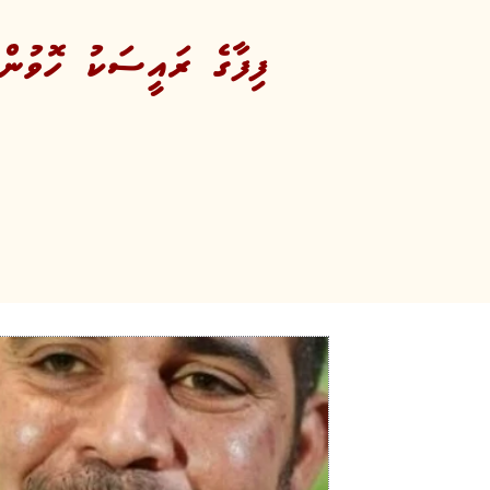
ފިފާގެ ރައީސަކު ހޮވުން 15