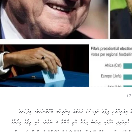
 ޒިއުރިކްގައި ފީފާގެ ރައީސަކު ހޮވުމުގެ އިންތިޚާބު ބޭއްވޭނެއެވެ. މިފަހަރުގެ
އިންތިޚާބަށް ކުރިން 5 ފަރާތަކުން ކުރިމަތިލި ކަމުގައި ވިޔަސް މިހާރު އޮތީ އެންމެ 2 ނަމެވެ. އެއީ ފީފާގެ މިހާރުގެ