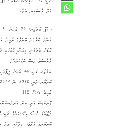
ރައީސް، ސްވިޒަރލޭންޑްގެ ސެޕް ބ
އަލް ހުސައިން އެވެ.
ސެ
އެންމެ ބާރުގަދަ ޔޫރަޕުގެ ތާއީދު ގ
ބޮޑަށް ބެލެވެނީ މިއަންތިޚާބުގައި ވ
ފުރުސަތު ވެސް ބޮޑުކަމަށެވެ.
ބަލެޓަރ ވަނީ 40 އަހ
ތާއިދު ވަރަށް ބޮޑެވެ.
ފުޓްބޯޅަ އެސޯސިއޭޝަނުގެ ރައީސް ކ
ބްލެޓަރގެ އަމާޒު: ފިފާއާއި މެދު އި