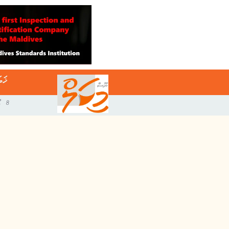
ޚަބ
8 އޯގަސްޓް 2026