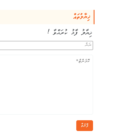
ޚިޔާލުތައް
ޚިޔާލު ފާޅު ކުރައްވާ !
ފޮނުވާ