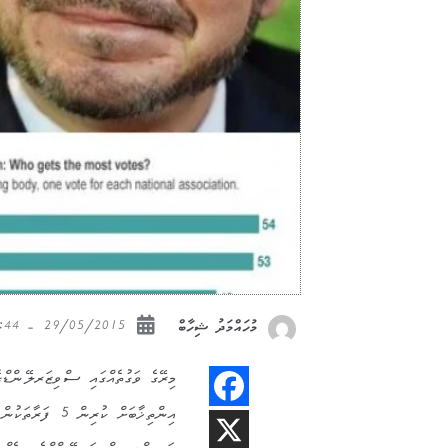
29/05/2015 - 17:44
މުހައްމަދު ޝިހާބް
މިރޭގެ ވަގުތެއްގައި ސްވިޒަރލޭންޑްގެ