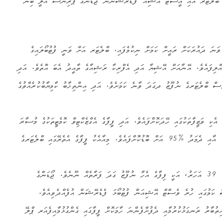
ްލެޓަރ އާއި އީސްޓް އޭޝިއާ ފެޑެރޭޝަނުން ޖޯޑަންގެ ޕްރިންސް އަލީ ބިން
ޕް ބްލެޓަރ: 79 އަހަރު، 5 ވަނަ ދައުރަކަށް ރައީށް ކަމަށް ނިކުމެފައި. ބްލެޓަރ އަށް ވަނީ ފުޓުބޯލައިގެ
ެއްލިފައެވެ. އޭނާއަށް އޭޝިޔާ އަދި އެފްރިކާ ރަޝިއާގެ ތާއީދު އެބަ އޮތެވެ. އަދި
ެސް ބްލެޓަރގެ ނުފޫޒު ދގަދަ ވާނެ ކަމަށެވެ. އަދި އިންތިޚާބު ކާމިޔާބުކުރެއްވުގެ
ަރު ފީފާގައި އެކި ވަޒީފާތަކުގައި ހޭދަކޮށްފައެވެ. އަދި ފީފާގެ އެގްޒެކްޓިވް ކޮމެޓީތަކުގެ މުސާރަ
ބްލެޓާރ ވަނީ 2010 ން 2014 އާއި ދެމަދު %95 އަށް ބޮޑުކޮށްފައެވެ. މިއާއެކު ފީފާގެ އެތެރޭގައި ބްލެޓަރގެ
ޕްރިންސް އަލީ ބިން އަލްހުސޭން: 39 އަހަރު، އަކީ ފިފާގެ އެހާ ނުފޫޒު ގަދަ ފަރާތެއް ނޫނެވެ. ޖޯޑަންގެ
ަމުގައި ހުރެ ވެސްޓް އޭޝިއަން ފުޓުބޯޅަ ފެޑެރޭޝަން އުފެއްދެވިއެވެ.
ތުބާރު ރަނގަޅުކުރުމާއި ދެފުށްފެންނަ ހާމަކޮށް ފީފާގައި ގެންގުޅުމާއިފެއަރ ޕްލޭ