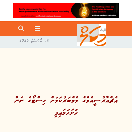
10 އޯގަސްޓް 2026
އެޗްއާރުސީއެމްގެ މެމްބަރުކަމަށް ހިސްޓޯގެ ނަން
ހުށަހަޅައިފި