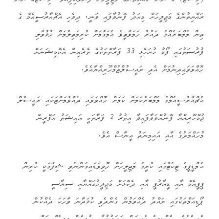
(ހިސްޓޯ) ގެ ނަން ރައްޔިތުންގެ މަޖިލީހަށް ފޮނުވައިފިއެވެ. ހިސްޓޯގެ ނަން
ރައްޔިތުންގެ މަޖިލީހަށް މިއަދު ފޮނުވާފައި ވަނީ، ދިވެހި އެޗްއާރުސީއެމް ގެ
ތިން މެމްބަރެއްގެ ދައުރު ހަމަވާތީވެ އެމަގާމަށް ކުރިމަތިލުމަށް ހުޅުވާލި
ފުރުސަތުގައި ފޯމު ހުށަހެޅި 33 ފަރާތްތަކުގެ ތެރެއިން އެކޮމިޝަނަށް
ހޮއްވަވައިދިނުމަށް އެދި ރައީސުލްޖުމްހޫރިއްޔާއެވެ.
އެޗްއާރުސީއެމްގެ މެމްބަރުކަމަށް ކަމަށް ހޮއްވަވައި ދެއްވުމަށްޓަކައި ރައީސުލް
ޖުމްހޫރިއްޔާ ފޮނުއްވަވާފައިވާ އިތުރު 2 ފަރާތަކީ އައިޝަތު އަފްރީން
މުހައްމަދުގެ އާއި އައިމިނަތު އީނާސް އެވެ.
އެމްޑީޕީގެ ޓިކެޓުގައި ކުރީގެ މަޖިލީހަށް ހޮވިވަޑައިގެންނެވި ޝިފާގަކީ ކުރިން
ޕީޕީއެމް އާއި ޑީއާރުޕީ އާއި ދެކޮޅަށް މަޖިލީހުގައްޔާއި ސިޔާސީ
ޕޯޑިއަމްތަކުގައި ރައްދު ދެއްވަމުން ގެންދެވި ކުޅަދާނަ ވާހަކަ ދެއްކުން