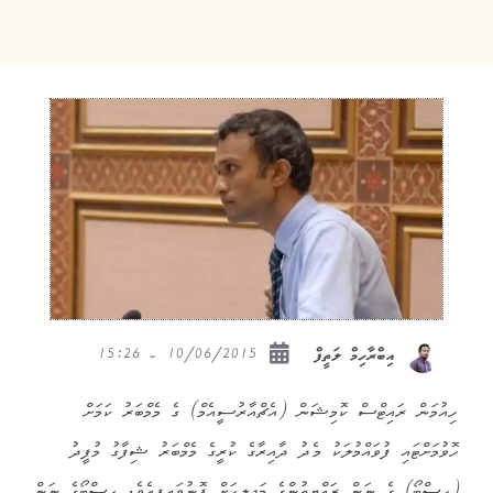
10/06/2015 - 15:26
އިބްރާހިމް ލަތީފް
ހިއުމަން ރައިޓްސް ކޮމިޝަން (އެޗްއާރުސީއެމް) ގެ މެމްބަރު ކަމަށް
ހޮވުމަށްޓައި ފުވައްމުލަކު މެދު ދާއިރާގެ ކުރީގެ މެމްބަރު ޝިފާގު މުފީދު