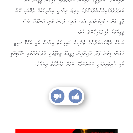
ތެރިއެކެވެ. އެމްޑީޕީގެ ވެރިކަން ބަދަލުވުމާއި ގުޅިގެން ޕީޕީއެމް އަށް
ބަދަލުވެވަޑައިގެންނެވުމަށްފަހު މިދިޔަ ރިޔާސީ އިންތިހާބުގެ ތެރޭގައި އޭނާ
ޖޭޕީ އަށް ސޮއިކުރެއްވި އެވެ. އަދި، ފަހުން ވަނީ އަނެއްކާ ވެސް
ޕީޕީއެމްއާ ގުޅިވަަޑައިގެންފަ އެވެ.
އަނެއް ދެބޭކަނބަލުންގެ ތެރެއިން އައިމިނަތު އީނާސް އަކީ އައްޑޫ ސިޓީ
ކައުންސިލަށް ފޭދޫ ދާއިރާއިން ޕީޕީއެމް ޓިކެޓްގައި ވާދަކުރައްވައި ނާކާމިޔާބީ
އާއި ކުރިމަތިލެއްވި ބޭކަނަބަލެއް ކަމަށް މައުލާުމާތު ލިބެއެވެ.