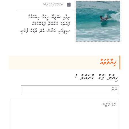
10/06/2026
ދިވެހި ސާފިން ލީގުގެ މިއަހަރުގެ
ފުރަތަމަ މުބާރާތް ފުވައްމުލަކު
ސިޓީގައި އަންނަ ބުދަ ދުވަހު ފެށެނީ
ޚިޔާލުތައް
ޚިޔާލު ފާޅު ކުރައްވާ !