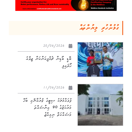
ގުޅުންހުރި ލިޔުންތައް
20/06/2026
ބޮޑީ ބޯޑިން ޗެމްޕިއަންކަން ޖިވާއު
ހޯދައިފި
11/06/2026
ފުވައްމުލަކު ސިޓީގެ ޤުރުއާނާއި ބެހޭ
މަރުކަޒުގެ 90 އިންސައްތަ
މަސައްކަތް ނިމިއްޖެ