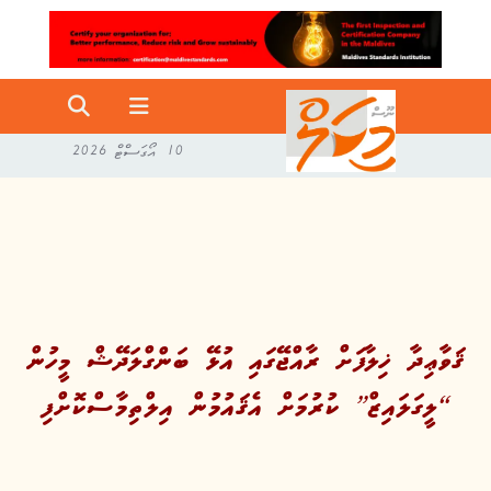
10 އޯގަސްޓް 2026
ޤަވާޢިދާ ޚިލާފަށް ރާއްޖޭގައި އުޅޭ ބަންގްލަދޭޝް މީހުން
“ލީގަލައިޒް” ކުރުމަށް އެޤައުމުން އިލްތިމާސްކޮށްފި