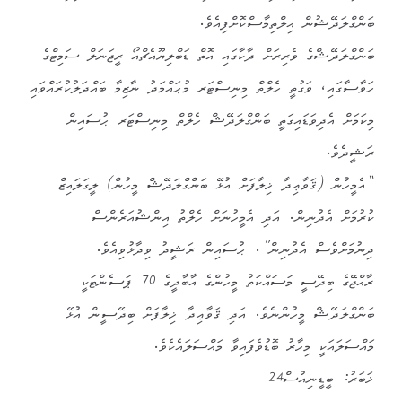
ބަންގްލަދޭޝުން އިލްތިމާސްކޮށްފިއެވެ.
ބަންގްލަދޭޝްގެ ވެރިރަށް ދާކާގައި އޮތް ޑަބްލިޔޫއެޗްއޯ ރީޖަނަލް ސަމިޓްގެ
ހަވާސާގައި، ވަގުތީ ހެލްތް މިނިސްޓަރ މުޙައްމަދު ނާޒިމާ ބައްދަލުކުރައްވައި
މިކަމަށް އެދިވަޑައިގަތީ ބަންގްލަދޭޝް ހެލްތް މިނިސްޓަރ ޙުސައިން
ރަޝީދެވެ.
“އެމީހުން (ޤަވާޢިދާ ޚިލާފަށް އުޅޭ ބަންގްލަދޭޝް މީހުން) ލީގަލައިޒް
ކުރުމަށް އެދުނިން. އަދި އެމީހުނަށް ހެލްތު އިންޝުއަރެންސް
ދިނުމަށްވެސް އެދުނިން”. ޙުސައިން ރަޝީދު ވިދާޅުވިއެވެ.
ރާއްޖޭގެ ބިދޭސީ މަސައްކަތު މީހުންގެ އާބާދީގެ 70 ޕަސެންޓަކީ
ބަންގްލަދޭޝް މީހުންނެވެ. އަދި ޤަވާޢިދާ ޚިލާފަށް ބިދޭސީން އުޅޭ
މައްސަލައަކީ މިހާރު ބޮޑުވެފައިވާ މައްސަލައެކެވެ.
ޚަބަރު: ބީޑީނިއުސް24