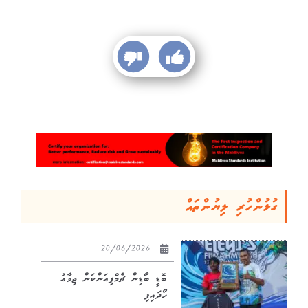
ގުޅުންހުރި ލިޔުންތައް
20/06/2026
ބޮޑީ ބޯޑިން ޗެމްޕިއަންކަން ޖިވާއު
ހޯދައިފި