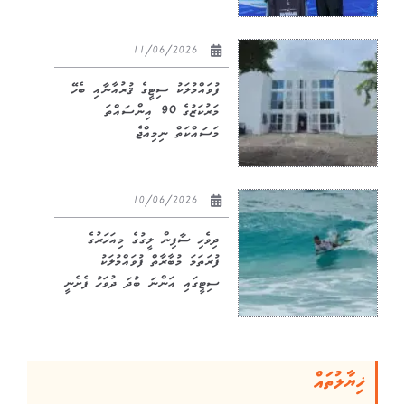
11/06/2026
ފުވައްމުލަކު ސިޓީގެ ޤުރުއާނާއި ބެހޭ
މަރުކަޒުގެ 90 އިންސައްތަ
މަސައްކަތް ނިމިއްޖެ
10/06/2026
ދިވެހި ސާފިން ލީގުގެ މިއަހަރުގެ
ފުރަތަމަ މުބާރާތް ފުވައްމުލަކު
ސިޓީގައި އަންނަ ބުދަ ދުވަހު ފެށެނީ
ޚިޔާލުތައް