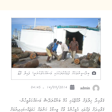
ބިދޭސީންތަކެއް ފުވައްމުލަކުގައި މަސައްކަތްކުރަނީ؛ ފައިލް ފޮޓޯ
14/09/2014 - 04:45
admin
ޤަވާޢިދާ ޚިލާފަށް ރާއްޖޭގައި އުޅޭ ބަންގްލަދޭޝް މަސައްކަތުމީހުން،
ޤަވާޢިދަށް ފައްތައި އެމީހުންގެ ވާކް ވީސާގެ ކަންތައް ހަމަޖައްސައިދިނުމަށް