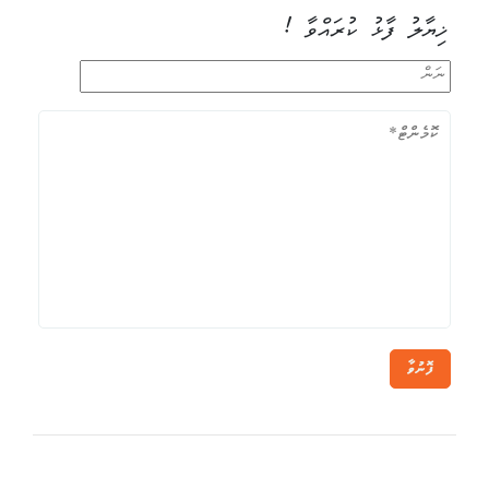
ޚިޔާލު ފާޅު ކުރައްވާ !
ފޮނުވާ