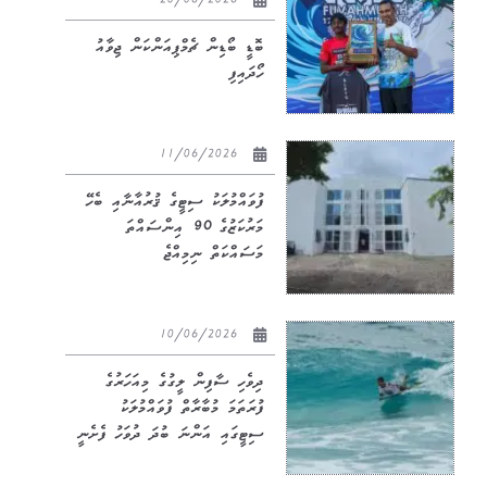
20/06/2026
ބޮޑީ ބޯޑިން ޗެމްޕިއަންކަން ޖިވާއު
ހޯދައިފި
11/06/2026
ފުވައްމުލަކު ސިޓީގެ ޤުރުއާނާއި ބެހޭ
މަރުކަޒުގެ 90 އިންސައްތަ
މަސައްކަތް ނިމިއްޖެ
10/06/2026
ދިވެހި ސާފިން ލީގުގެ މިއަހަރުގެ
ފުރަތަމަ މުބާރާތް ފުވައްމުލަކު
ސިޓީގައި އަންނަ ބުދަ ދުވަހު ފެށެނީ