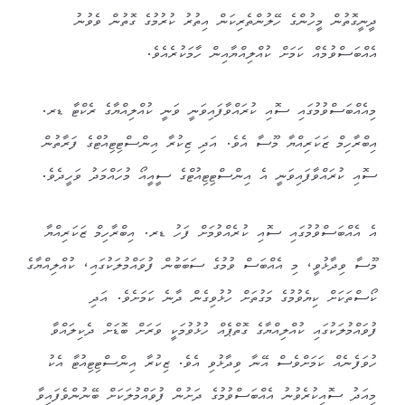
ދީނީގޮތުން މީހުންގެ ހޭލުންތެރިކަން އިތުރު ކުރުމުގެ ގޮތުން ވެވުނު
އެއްބަސްވުމެއް ކަމަށް ކުއްލިއްޔާއިން ހާމަކުރެއެވެ.
މިއެއްބަސްވުމުގައި ސޮއި ކުރައްވާފައިވަނީ ވަނީ ކުއްލިއްޔާގެ ރެކްޓާ ޑރ.
އިބްރާހިމް ޒަކަރިއްޔާ މޫސާ އެވެ. އަދި ޒިކުރާ އިންސްޓިޓިއުޓްގެ ފަރާތުން
ސޮއި ކުރައްވާފައިވަނީ އެ އިންސްޓިޓިއުޓްގެ ސީއީއޯ މުހައްމަދު ވަހީދެވެ.
އެ އެއްބަސްވުމުގައި ސޮއި ކުރެއްވުމަށް ފަހު ޑރ. އިބްރާހިމް ޒަކަރިއްޔާ
މޫސާ ވިދާޅުވީ، މި އެއްބަސް ވުމުގެ ސަބަބުން ފުވައްމުލަކުގައި، ކުއްލިއްޔާގެ
ކޯސްތަކަށް ކިޔެވުމުގެ މަގުތަށް ހުޅުވިގެން ދާނެ ކަމަށެވެ. އަދި
ފުވައްމުލަކުގައި ކުއްލިއްޔާގެ ގޮތްޕެއް ހުޅުވުމަކީ ވަރަށް ބޮޑަށް ދެކިލައްވާ
ހުވަފެނެއް ކަމަށްވެސް އޭނާ ވިދާޅުވި އެވެ. ޒިކުރާ އިންސްޓިޓިއުޓާ އެކު
މިއަދު ސޮއިކުރެވުނު އެއްބަސްވުމުގެ ދަށުން ފުވައްމުލަކަށް ބޭނުންވެފައިވާ