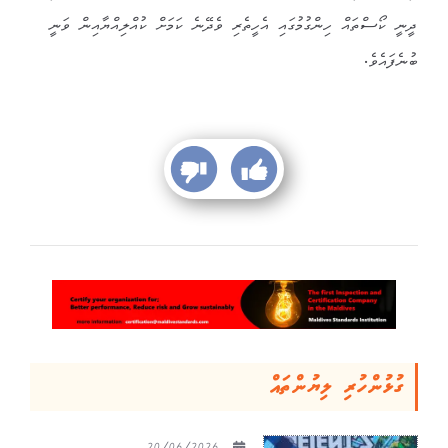
ދީނީ ކޯސްތައް ހިންގުމުގައި އެހީތެރި ވެދޭނެ ކަމަށް ކުއްލިއްޔާއިން ވަނީ
ބުނެފައެވެ.
ގުޅުންހުރި ލިޔުންތައް