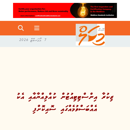
7 އޯގަސްޓް 2026
ޒިކުރާ އިންސްޓިޓިއުޓުން ކުއްލިއްޔާއާއި އެކު
އެއްބަސްވުމެއްގައި ސޮއިކޮށްފި