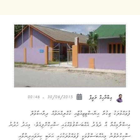
30/06/2015 - 00:46
އިބްރާހިމް ލަތީފް
ފުވައްމުލަކު ޒިކުރާ އިންސްޓިޓިއުޓާއި ކުއްލިއްޔަތުއް ދިރާސާތުލް
އިސްލާމިއްޔާ އާ ދެމެދު އެއްބަސްވުމެއްގައި ސޮއިކޮށްފިއެވެ. މިއަދު ހެދުނު
ސޮއިކުރެވުނު މިއެއްބަސްވުމަކީ ފުވައްމުލަކުގައި އަރަބި ކިޔަވައިދިނުމާއި