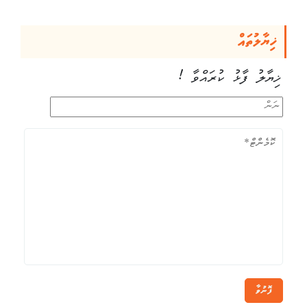
ޚިޔާލުތައް
ޚިޔާލު ފާޅު ކުރައްވާ !
ފޮނުވާ