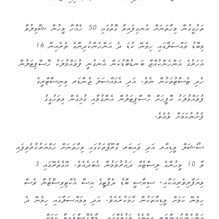
ތަހުގީގުން މިހާތަނަށް އެނގިފައިވާ ގޮތުގައި 50 ހެއްހާ މީހުން ޝާމިލުވާ
މިބޮޑު މައްސަލާގައި ހިމެނޭ ކުޑަ ދެ އަންހެންކުދިންގެ ތެރެއިން 16
އަހަރުގެ އަންހެންކުއްޖާ ބަނޑުބޮޑުކަން އެނގުނީ ފުވައްމުލަކު ހޮސްޕިޓަލުން
ހެދި ޓެސްޓުތަކުން ނެވެ. އަދި އެމައްސަލަ ޖެންޑަރ މިނިސްޓްރީގެ
ފުވައްމުލަކު އޮފީހަށް ހޮސްޕިޓަލުން އެންގުމާއި ގުޅިގެން މިތަހުގީގު
ފެށުނުކަމަށް ވެއެވެ.
ސޯޝަލް މީޑިއާރ އަދި ވައިބަރ ގްރޫޕްތަކުގައި މިހާތަނަށް ހައްޔަރުކުރެވިފައި
ވާ 10 މީހުންގެ ލިސްޓެއް ދައުރުވަމުން އެބަދެއެވެ. އޭގެތެރޭގައި 3
ވިޔަފާރިވެރިއަކާއި، ސިޔާސީ ބޮޑު ދެޕާޓީގެ އިސް އެކްޓިވިސްޓުން ވެސް
ހިމެނޭ ކަމަށް މީޑިއާތަކުން ހާމަކުރެއެވެ. އަދި މިމައްސަލާގައި ހިމެނޭ ދެ
އަންހެންކުދިންވަނީ އިއްޔެގެ ވަގުތެއްގައި މާލެގޮސްފައިވާ ކަމަށް