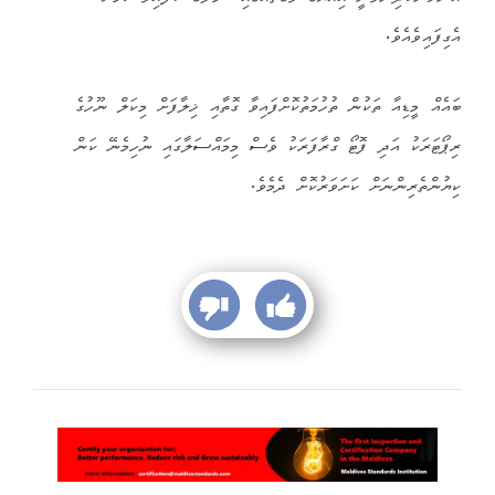
އެގިފައިވެއެވެ.
ބައެއް މީޑިއާ ތަކުން ތުހުމަތުކޮށްފައިވާ ގޮތާއި ޚިލާފަށް މިކަލް ނޫހުގެ
ރިޕޯޓަރަކު އަދި ފޮޓޯ ގްރާފަރަކު ވެސް މިމައްސަލާގައި ނުހިމެނޭ ކަން
ކިޔުންތެރިންނަށް ކަށަވަރުކޮށް ދެމެވެ.