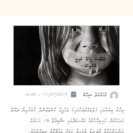
11/07/2015 - 16:00
މުހައްމަދު ޝިހާބް
މިހާރު މިރަށުގައި (ފުވައްމުލަކުގައި) ތަހުގީގު ކުރެވެމުންދާ ކުޑަކުދިން ލައްވާ
ގަދަކަމުން ހަށިވިއްކުމުގެ މައްސަލާގައި ޝާމިލުވާ 16 އަހަރުގެ
އަންހެންކުއްޖާ މާބަނޑު ވެފައިވާ ކަމަށް މައުލޫމާތު ލިބިއްޖެއެވެ.