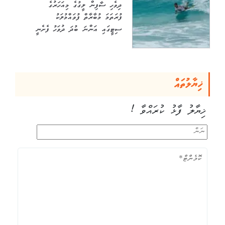
ދިވެހި ސާފިން ލީގުގެ މިއަހަރުގެ
ފުރަތަމަ މުބާރާތް ފުވައްމުލަކު
ސިޓީގައި އަންނަ ބުދަ ދުވަހު ފެށެނީ
ޚިޔާލުތައް
ޚިޔާލު ފާޅު ކުރައްވާ !