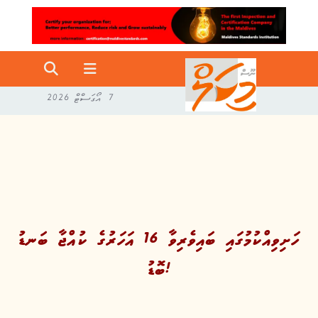
7 އޯގަސްޓް 2026
ހަށިވިއްކުމުގައި ބައިވެރިވާ 16 އަހަރުގެ ކުއްޖާ ބަނޑު
ބޮޑު!