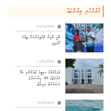
ގުޅުންހުރި ލިޔުންތައް
20/06/2026
ބޮޑީ ބޯޑިން ޗެމްޕިއަންކަން ޖިވާއު
ހޯދައިފި
11/06/2026
ފުވައްމުލަކު ސިޓީގެ ޤުރުއާނާއި ބެހޭ
މަރުކަޒުގެ 90 އިންސައްތަ
މަސައްކަތް ނިމިއްޖެ
10/06/2026