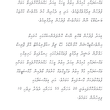
މައްސަލައާއި ގުޅިގެން އިތުރު މީހަކު މިއަދު ހައްޔަރުކޮށްފައިވާ ކަމަށް
ފުލުހުން ވިދާޅުވެއްޖެއެވެ. އަދި މި ދެކުދިން ކުރެ އެއްވެސް ކުއްޖަކު
ބަނޑުބޮޑު ނޫން ކަމަށްވެސް ފުލުހުން ވިދާޅުވިއެވެ.
މިއަދު ފުލުހުން ބޭއްވި ނޫސް ކޮންފަރެންސެއްގައި ކުރައިމް
އިންވެސްޓިގޭޝަން ކޮމާންޑްގެ ހެޑް ޗީފް ސުޕްރިޑެންޓް އޮފް ޕޮލިސް
ހަމްދޫން ރަޝީދު ވިދާޅުވީ ފުވައްމުލަކުގައި ހިނގާފައިވާ ހަށިވިއްކި
މައްސަލައާއި ގުޅިގެން މިއަދު އިތުރު މީހަކު ހައްޔަރުކޮށްފައިވާ ކަމަށާއި
މައްސަލައާއި ގުޅޭ އިތުރު ތަހްގީގްތައް ކުރުމަށް މާލެއިން ހާއްސަޓީމެއް
ފުވައްމުލަކަށް ގޮސްފައިވާ ކަމަށެވެ. އަދި މިމައްސަލާގައި
ހައްޔަރުކޮށްފައިވަނީ 20 އަހަރާއި 55 އަހަރާއި ދެމެދު ދިވެހި 10
ފިރިހެނުން ކަމަށެވެ.