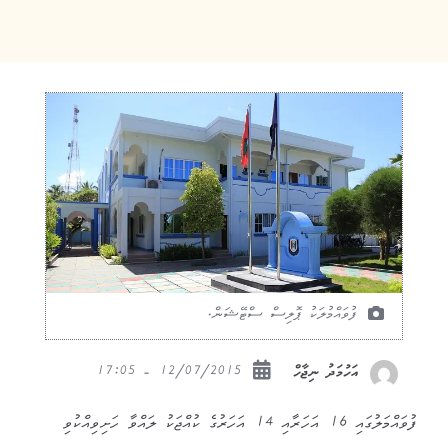
ފުވައްމުލަކު ޕޮލިސް ސްޓޭޝަން.
12/07/2015 - 17:05
އަހުމަދު ނިޖާހް
ފުވައްމަލުގައި 16 އަހަރާއި 14 އަހަރުގެ ކުއްޖަކު ލައްވާ ހަށިވިއްކުވި