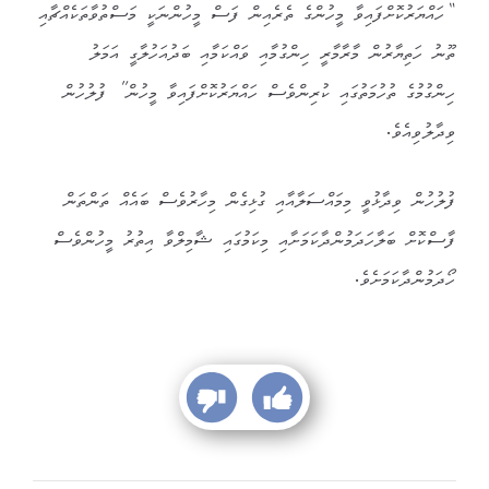
“ހައްޔަރުކޮށްފައިވާ މީހުންގެ ތެރެއިން ފަސް މީހުންނަކީ މަސްތުވާތަކެއްޗާއި
ތޫނު ހަތިޔާރުން މާރާމާރީ ހިންގުމާއި ވައްކަމާއި ބަދުއަހުލާގީ އަމަލު
ހިންގުމުގެ ތުހުމަތުގައި ކުރިންވެސް ހައްޔަރުކޮށްފައިވާ މީހުން” ފުލުހުން
ވިދާލުވިއެވެ.
ފުލުހުން ވިދާޅުވީ މިމައްސަލާއާއި ގުޅިގެން މިހާރުވެސް ބައެއް ތަންތަން
ފާސްކޮށް ބަލާހަދަމުންދާކަމަށާއި މިކަމުގައި ޝާމިލްވާ އިތުރު މީހުންވެސް
ހޯދަމުންދާކަމަށެވެ.