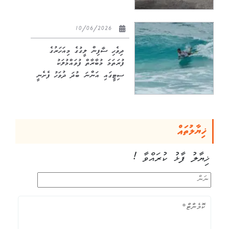
10/06/2026
ދިވެހި ސާފިން ލީގުގެ މިއަހަރުގެ
ފުރަތަމަ މުބާރާތް ފުވައްމުލަކު
ސިޓީގައި އަންނަ ބުދަ ދުވަހު ފެށެނީ
ޚިޔާލުތައް
ޚިޔާލު ފާޅު ކުރައްވާ !