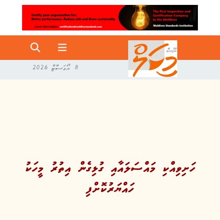
8 އޯގަސްޓް 2026
ހަށިވިއްކި މައްސަލައާއި ގުޅިގެން އިތުރު މީހަކު
ހައްޔަރުކޮށްފި