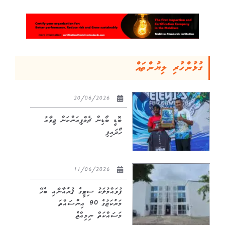
ގުޅުންހުރި ލިޔުންތައް
20/06/2026
ބޮޑީ ބޯޑިން ޗެމްޕިއަންކަން ޖިވާއު
ހޯދައިފި
11/06/2026
ފުވައްމުލަކު ސިޓީގެ ޤުރުއާނާއި ބެހޭ
މަރުކަޒުގެ 90 އިންސައްތަ
މަސައްކަތް ނިމިއްޖެ