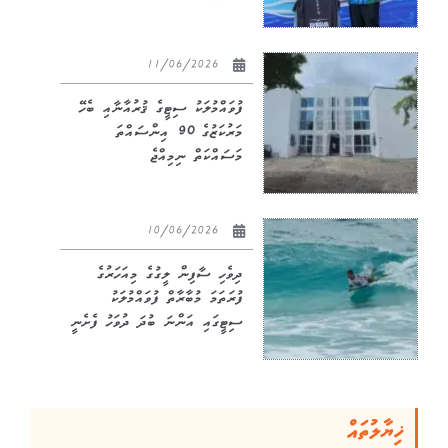
11/06/2026
ފުވައްމުލަކު ސިޓީގެ ޤުރުއާނާއި ބެހޭ
މަރުކަޒުގެ 90 އިންސައްތަ
މަސައްކަތް ނިމިއްޖެ
10/06/2026
ދިވެހި ސާފިން ލީގުގެ މިއަހަރުގެ
ފުރަތަމަ މުބާރާތް ފުވައްމުލަކު
ސިޓީގައި އަންނަ ބުދަ ދުވަހު ފެށެނީ
ޚިޔާލުތައް