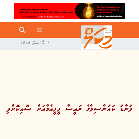
7 އޯގަސްޓް 2026
ފުނާޑު ކައުންސިލްގެ ރައީސް ޕީޕީއެމްއަށް ސޮއިކޮށްފި