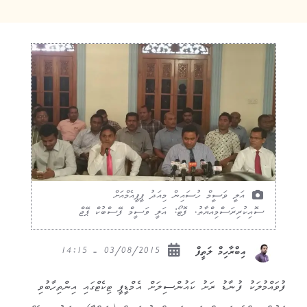
އަލީ ވަސީމް ހުސައިން މިއަދު ޕީޕީއެމްއަށް
ސޮއިކުރިރަސްމިއްޔާތު. ފޮޓޯ: އަލީ ވަސީމް ފޭސްބުކް ޕޭޖް
03/08/2015 - 14:15
އިބްރާހިމް ލަތީފް
ފުވައްމުލަކު ފުނާޑު ރަށު ކައުންސިލަށް އެމްޑީޕީ ޓިކެޓްގައި އިންތިހާބުވި