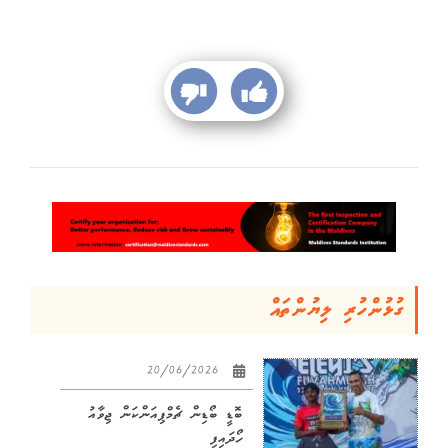
ގުޅުންހުރި ލިޔުންތައް
20/06/2026
ބޮޑީ ބޯޑިން ޗެމްޕިއަންކަން ޖިވާއު
ހޯދައިފި