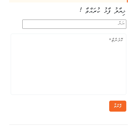
ޚިޔާލު ފާޅު ކުރައްވާ !
ފޮނުވާ