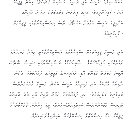
ކައުންސިލްގެ ރައީސް އަލީ ވަސީމް ހުސައިން (ޗަންޕާ) މިއަދު ޕީޕީއެމް
އަށް ސޮއިކޮށްފިއެވެ. އެއިގެ އިތުރުން ފުވައމުލަކު ދެކުނު ދާއިރާގެ
އެމްޑީޕީގެ ރައީސް އަހުމަދު އަބްދުﷲ ވެސް މިރަސްމިއްޔާތުގައި ޕީޕީއެމަށް
ސޮއިކުރިއެވެ.
އަލީ ވަސީމް ޕީޕީއެމްއަށް ސޮއިކުރުމުގެ ރަސްމިއްޔާތުއޮތީ މިއަދު މެންދުރުގެ
ވަގުތެއްގައި މުލިއާގޭގައެވެ. ސޮއިކުރުމުގެ ރަސްމިއްޔާތުގައި ރައީސް އަބްދުﷲ
ޔާމީން އަބްދުލް ގައްޔޫމް އާއި ރައްޔިތުންގެ މަޖިލީހުގެ ފުވައްމުލަކު ދެކުނު
ދާއިރާގެ މެމްބަރު އަދި މަޖިލީހުގެ ރައީސް އަބްﷲ މަސީހް މުހައްމަދުވެސް
ބައިވެރިވެ ވަޑައިގަތެވެ. އަދި ފުވައްމުލަކު އުތުރު ދާއިރާ އާއި މެދު ދާއިރާގެ
މަޖިލިސް މެމްބަރުންވެސް ބައިވެރިވެވަޑައިގަތެވެ. މީގެ އިތުރުން ފުވައްމުލަކުގެ
ޕީޕީއެމް އަށް ނިސްބަތްވާ އިސްބޭފުޅުން ބައިވެރިވެވަޑައިގަތެވެ.