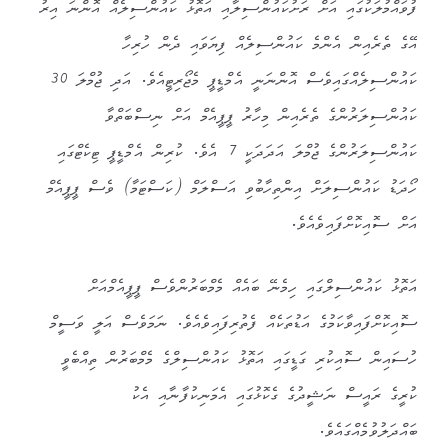
ފުވައްމުލަކުގައި އަށް ރަށުކައުންސިލާއި އަތޮޅު ކައުންސިލެއް އޮންނަ އިރު
އޭގެ ތެރެއިން އެންމެ ކައުންސިލެއް ފިޔަވައި ދެން ހުރިހާ
ކައުންސިލެއްގައިވެސް އޮންނަނީ އެމްޑީޕީ މެޖޯރިޓީއެވެ. އަދި ޖުމްލަ 30
ކައުންސިލަރުންގެ ތެރެއިން މިހާރު ޕީޕީއެމް އަށް ނިސްބަތްވާ
ކައުންސިލަރުންގެ ޖުމްލަ އަދަދަކީ 7 އެވެ. ކުރިން އެމްޑީޕީ ޓިކެޓްގައި
ހޯދަޑު ކައުންސިލަށް އިންތިހާބުވި އަސްލަމް (ކަސްޓަމާ) ވެސް ޕީޕީއެމް
އަށް ސޮއިކޮށްފައިވެއެވެ.
އަތޮޅު ކައުންސިލްގައި ހިމެނޭ ބައެއް މެމްބަރުންވެސް ޕީޕީއެމްއަށް
ސޮއިކޮށްފައިވާކަމުގެ އަޑުތަކެއް ފެތުރިފައިވެއެވެ. ނަމަވެސް އަލީ ވަސީމް
ހުސައިން ސޮއިކުރި ގަޑީގައި އަތޮޅު ކައުންސިލްގެ މެމްބަރުން ތިއްބެވީ
ކުރީގެ ރައީސް ނަޝީދުގެ ގެކޮޅުގައި އެމަނިކުފާނާއި އެކު
ބައްދަލުވުމެއްގައެވެ.