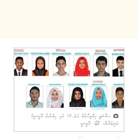
ސާނަވީ އިމްތިހާނުގެ ގަދަ 10 ގައި ހިމެނުނު އޭއީސީގެ
ދަރިވަރުން. ފޮޓޯ: އޭއީސީ