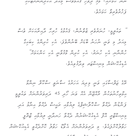
ނޫން ކަމަށާއި، މުޅި ދިވެހި ޤައުމުވެސް މިއަދު އެކުދިންނަށްޓަކައި
ފަޚުރުވެރިވާ ކަމަށެވެ.
” ތައުލީމީ، ހުނަރުވެރި ޒުވާނުން، ޤައުމުގެ ހުރިހާ ދާއިރާއަކަށް ވެސް
މިއަދު މި ވަނީ ނުހަނު ބޮޑަށް ބޭނުންވެފަ. އެކި ކުދިންގެ ކިބައިގާ
ހުންނާނި އެކި ހުނަރު. އެކި ކުދިން މޮޅުވާނީ އެކި ކަންކަމަށް”
އެޑިއުކޭޝަން މިނިސްޓަރ ވިދާޅުވިއެވެ.
ރޭގެ ޖަލްސާގައި ވަނީ މިދިޔަ އަހަރުގެ ސާނަވީ ސްކޫލް ނިންމާ
އިމްތިހާނުތަކުން ރާއްޖޭން އެއް ވަނަ ހޯދި 45 ދަރިވަރުންނަށް ތައުލީމީ
ފަންޑުން ދެއްވާ ސްކޮލާޝިޕްގެ ލިޔުމާއި ރައީސް ދެއްވާ އިނާމު އަދި
މިނިސްޓްރީ އޮފް އެޑިއުކޭޝަނުން ދެއްވާ ހަނދާނީ ލިޔުމާއި ޓްރޮފީ
ހަވާލުކޮށްފައެވެ. މި ދަރިވަރުންނަށް އެވޯޑް ހަވާލު ކޮށްދެއްވީ އެޑިއުކޭޝަން