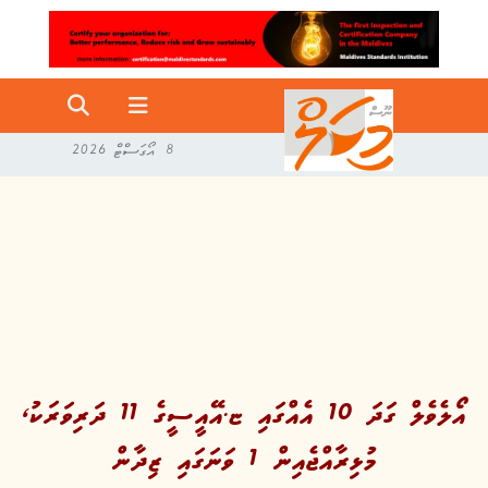
8 އޯގަސްޓް 2026
އޯލެވެލް ގަދަ 10 އެއްގައި ޏ.އޭއީސީގެ 11 ދަރިވަރަކު،
މުޅިރާއްޖެއިން 1 ވަނަގައި ޒިދާން