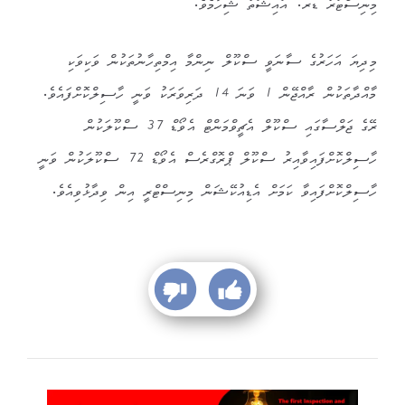
މިނިސްޓަރު ޑރ. އައިޝަތު ޝިހާމެވެ.
މިދިޔަ އަހަރުގެ ސާނަވީ ސްކޫލް ނިންމާ އިމްތިހާނުތަކުން ވަކިވަކި
މާއްދާތަކުން ރާއްޖޭން 1 ވަނަ 14 ދަރިވަރަކު ވަނީ ހާސިލްކޮށްފައެވެ.
ރޭގެ ޖަލްސާގައި ސްކޫލް އެޗީވްމަންޓް އެވޯޑް 37 ސްކޫލަކުން
ހާސިލްކޮށްފައިވާއިރު ސްކޫލް ޕްރޮގްރެސް އެވޯޑް 72 ސްކޫލަކުން ވަނީ
ހާސިލްކޮށްފައިވާ ކަމަށް އެޑިއުކޭޝަން މިނިސްޓްރީ އިން ވިދާޅުވިއެވެ.