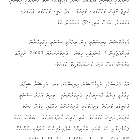
ވަނައިގައި ހިމެނެނީ މުހައްމަދު އަނޫފް ފަހުމީއެވެ. ނުވަ ވަނައިގައި ހިމެނެނީ
ޚަދީޖާ ޒާއިން މުހައްމަދު، މަރިޔަމް ސަދާ އަލީ، މުހައްމަދު އަހްމަދު،
މުހައްމަދު އައުސް އަދި ޝާޒް މުހައްމަދު އެވެ.
އެޑިއުކޭޝަން މިނިސްޓްރީ އިން ވިދާޅުވީ ސާނަވީ އިމްތިހާނުން
މުޅިރާއްޖެއިން 1 ވަނައިގައި ހިމެނު ދަރިވަރުންނަށް 24000 ރުފިޔާގެ
އެލަވަންސްއެއް ދޭން ކަނޑައަޅާފައިވާ ކަަމަށެވެ.
ރޭގެ ޖަލްސާގައި އެޑިއުކޭޝަން މިނިސްޓަރ ޑރ. އައިޝަތު ޝިހާމް
ވިދާޅުވީ އިނާމު ހާސިލްކުރި ދަރިވަރުންނަކީ، މިދިޔަ އަހަރު ސާނަވީ
ތައުލީމްގެ މަރްހަލާ ފުރިހަމަކުރި ދަރިވަރުންގެ ތެރޭގައި ހިމެނޭ އެންމެ
އަލިގަދަ ތަރީން ކަމުގައެވެ. އަދި ކުދިން ހޯދާވަނަތަކުގެ ސަބަބުން އެކަމާ
ފަޚުވެރިވާނީ ހަމަ އެކަނި އެކުދިންގެ ބެލެނިވެރިންނާ މުދައްރިސުންނެއް