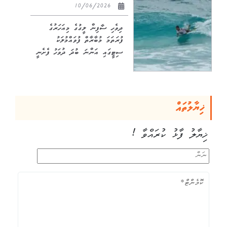
10/06/2026
ދިވެހި ސާފިން ލީގުގެ މިއަހަރުގެ
ފުރަތަމަ މުބާރާތް ފުވައްމުލަކު
ސިޓީގައި އަންނަ ބުދަ ދުވަހު ފެށެނީ
ޚިޔާލުތައް
ޚިޔާލު ފާޅު ކުރައްވާ !