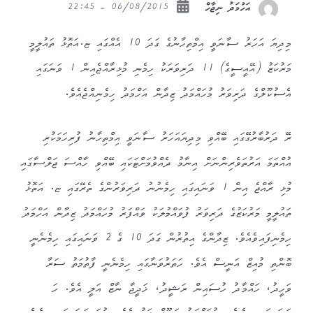
06/08/2015 - 22:45
އަހުމަދު ނިޖާހް
މިދިޔަ އަހަރު ސާނަވީ އިމްތިހާނުގެ ގަދަ 10 އެއްގައި ޏ.އަތޮޅު ތައުލީމީ
މަރުކަޒު (އޭއީސީގެ) 11 ދަރިވަރަކު ހިމެނި މުޅިރާއްޖެއިން 1 ވަނަގައި
އެސުކޫލްގެ ދަރިވަރު މުހައްމަދު ޒިދާން އަހްމަދު ހިމެނިއްޖެއެވެ.
ރޭ ދަރުބާރުގޭގައި ބޭއްވި މިދިޔައަހަރު ސާނަވީ އިމްތިހާނު ފުރިހަމަކުރި
‏‏އުއްތަމަ އަރުތަވެރިންނަށް އިނާމު ދެއްވުމަށްޓަކައި ބޭއްވި ހާއްސަ ޖަލްސާގައި
މުޅި ރާއްޖެ އިން 1 ވަނައިގައި ހިމެނުނު ދަރިވަރުންގެ ތެރޭގައި ޏ. އަތޮޅު
ތައުލީމީ މަރުކަޒުގެ ދަރިވަރު ފުވައްމުލަކު ވައްފަރު މުހައްމަދު ޒިދާން އަހްމަދު
ހިމެނިފައިވެއެވެ. ޒިދާންގެ އިތުރުން ގަދަ 10 ގެ 2 ވަނައިގައި ހިމެނެނީ
ބޮންތި މުއިޒް އަނީސް އެވެ. ހަތަރުވަނާގައި ހިމެނެނީ ފާތުމަތު ސަރާ
ވަހީދު، ހައްމާދު ހުސައިން ރަޝީދު، ޚަދީޖާ ނާޒް އަލީ އެވެ. ހަ