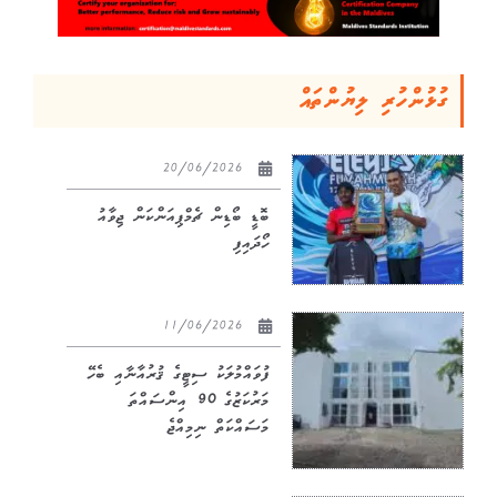
ގުޅުންހުރި ލިޔުންތައް
20/06/2026
ބޮޑީ ބޯޑިން ޗެމްޕިއަންކަން ޖިވާއު
ހޯދައިފި
11/06/2026
ފުވައްމުލަކު ސިޓީގެ ޤުރުއާނާއި ބެހޭ
މަރުކަޒުގެ 90 އިންސައްތަ
މަސައްކަތް ނިމިއްޖެ