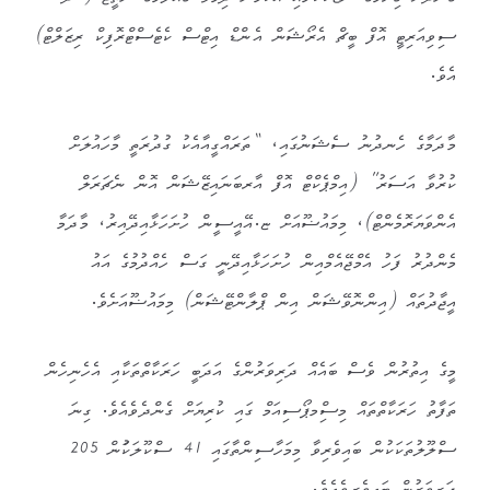
ސިވިއަރިޓީ އޮފް ބީޗް އެރޯޝަން އެންޑް އިޓްސް ކެޓެސްޓްރޮފިކް ރިޒަލްޓް)
އެވެ.
މާދަމާގެ ހެނދުނު ސެޝަނުގައި، “ތަރައްގީއާއެކު ގުދުރަތީ މާހައުލަށް
ކުރުވާ އަސަރު” (އިމްޕެކްޓް އޮފް އާރބަނައިޒޭޝަން އޮން ނެޗަރަލް
އެންވަޔަރޮމެންޓް)، މިމައުޟޫއަށް ޏ.އޭއީސީން ހުށަހަޅާއިދޭއިރު، މާދަމާ
މެންދުރު ފަހު އެމްޖޭއެމްއިން ހުށަހަޅާއިދޭނީ ގަސް ހެއްދުމުގެ އައު
އީޖާދުތައް (އިންނޮވޭޝަން އިން ޕްލާންޓޭޝަން) މިމައުޟޫއަށެވެ.
މީގެ އިތުރުން ވެސް ބައެއް ދަރިވަރުންގެ އަދަބީ ހަރަކާތްތަކާއި އެހެނިހެން
ތަފާތު ހަރަކާތްތައް މިސިްމޕޯސިއަމް ގައި ކުރިޔަށް ގެންދެވެއެވެ. ގިނަ
ސްލޫލުތަކަކުން ބައިވެރިވާ މިމަހާސިންތާގައި 41 ސްކޫލަކަުން 205