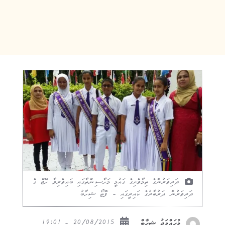
ދަރިވަރުންގެ ތިމާވެށިގެ ގައުމީ މަހާސިންތާގައި ބައިވެރިވާ ހޭޒް ގެ
ދަރިވަރުން ދަރުބާރުގެ ކައިރީގައި - ފޮޓޯ ޝިހާބު
20/08/2015 - 19:01
މުހައްމަދު ޝިހާބް