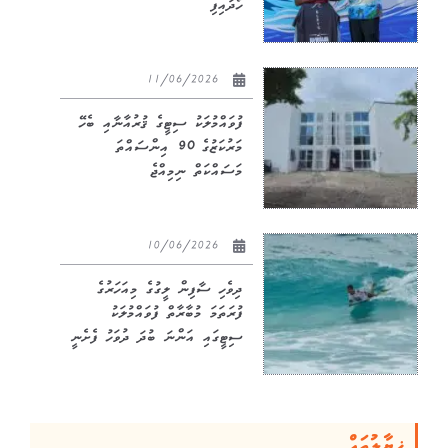
ހޯދައިފި
11/06/2026
ފުވައްމުލަކު ސިޓީގެ ޤުރުއާނާއި ބެހޭ
މަރުކަޒުގެ 90 އިންސައްތަ
މަސައްކަތް ނިމިއްޖެ
10/06/2026
ދިވެހި ސާފިން ލީގުގެ މިއަހަރުގެ
ފުރަތަމަ މުބާރާތް ފުވައްމުލަކު
ސިޓީގައި އަންނަ ބުދަ ދުވަހު ފެށެނީ
ޚިޔާލުތައް