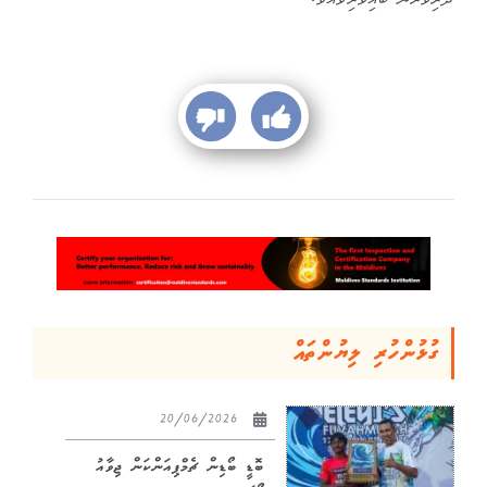
ދަރިވަރުން ބައިވެރިވެއެވެ.
ގުޅުންހުރި ލިޔުންތައް
20/06/2026
ބޮޑީ ބޯޑިން ޗެމްޕިއަންކަން ޖިވާއު