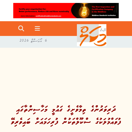
6 އޯގަސްޓް 2026
ދަރިވަރުންގެ ތިމާވެށީގެ ގައުމީ މަހާސިންތާގައި
ފުވައްމުލަކުގެ ސްކޫލްތަކުން ފުރިހަމައަށް ބައިވެރިވޭ