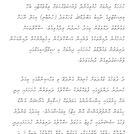
ހުށަހަޅާ ދިނުމަށް ހުޅުވިގެންދާ ފުރުސަތެއްކަމަށް ތިމާވެއްޓާއި ބެހޭ
މިނިސްޓްރީގެ ނާއިބު އަބްދުއްﷲ މުހައްމަދު (ހުނުބޮލި) މިކަލް ނޫހަށް
މަޢުލުމާތު ދެއްވަމުން މިއަދު ހެނދުނު ވިދާޅުވިއެވެ. ސްކޫލްތަކަށް
ހުށަހެޅުނު ދާއިރާތަކުގެ ތެރެއިން އެސްކޫލަކުން އިޚުތިޔާރުކުރާ ދާއިރާއަކުން
ދަރިވަރުން މައުލޫމާތު ހުށަހަޅައި ދިނުމަށް މި ސިމްޕޯސިއަމްގައި
ފުރުސަތުދެވިގެން ދާނެކަމަށެވެ.
ދެ ދުވަހުގެ މުއްދަތަށް ކުރިޔަށް ގެންދެވޭ މި މަހާސިންތާގައި މިއަދު
ހެނދުނު ދަންފަޅީގައި ފުވައްމުލަކު ސްކޫލުގެ ދަރިވަރުން ހުށަހަޅައި ދިނީ
ރަށް ގިރުމުގައި އިންސާނުންގެ އަމަލުތައް (ސޮއިލް އެރޯޝަން އެންޑް
ހިއުމަން އޮންފުލުއެންސް އޮން އިޓް) މިމައުޟޫއަށެވެ. މިއަދުގެ މެންދުރު
ފަހުގެ ސެޝަނުގައި ހާފިޒު އަޙުމަދު ސްކޫލުގެ ދަރިވަރުން ހުށަހަޅައިދިނީ
ގޮނުދޮށް ގިރުމުގެ ނާޒުކުކަމާއި އެކަމުން ދިމާވާ ގެއްލުމުގެ ނަތީޖާ ( ދަ