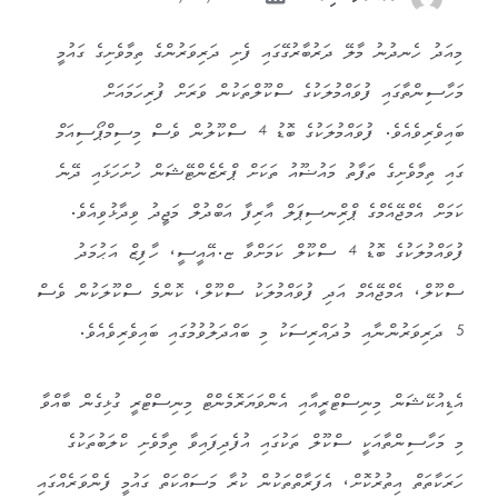
މިއަދު ހެނދުނު މާލޭ ދަރުބާރުގޭގައި ފެށި ދަރިވަރުންގެ ތިމާވެށިގެ ގައުމީ
މަހާސިންތާގައި ފުވައްމުލަކުގެ ސްކޫލްތަކުން ވަރަށް ފުރިހަމައަށް
ބައިވެރިވެއެވެ. ފުވައްމުލަކުގެ ބޮޑު 4 ސްކޫލުން ވެސް މިސިމްޕޯސިއަމް
ގައި ތިމާވެށިގެ ތަފާތު މައުޟޫއު ތަކަށް ޕްރެޒެންޓޭޝަން ހުށަހަޅައި ދޭނެ
ކަމަށް އެމްޖޭއެމްގެ ޕްރިްނސިޕަލް އާރިފާ އަބްދުލް މަޖީދު ވިދާޅުވިއެވެ.
ފުވައްމުލަކުގެ ބޮޑު 4 ސްކޫލް ކަމަށްވާ ޏ.އޭއީސީ، ހާފިޒް އަޙުމަދު
ސްކޫލް، އެމްޖޭއެމް އަދި ފުވައްމުލަކު ސްކޫލް، ކޮންމެ ސްކޫލަކުން ވެސް
5 ދަރިވަރުންނާއި މުދައްރިސަކު މި ބައްދަލުވުމުގައި ބައިވެރިވެއެވެ.
އެޑިއުކޭޝަން މިނިސްޓްރީއާއި އެންވަޔަރޮމެންޓް މިނިސްޓްރީ ގުޅިގެން ބާއްވާ
މި މަހާސިންތާއަކީ ސްކޫލް ތަކުގައި އުފެދިފައިވާ ތިމާވެށި ކްލަބުތަކުގެ
ހަރަކާތަތް އިތުރުކޮށް، އެފަރާތްތަކުން ކުރާ މަސައްކަތް ގައުމީ ފެންވަރެއްގައި