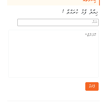
ޚިޔާލު ފާޅު ކުރައްވާ !
ފޮނުވާ