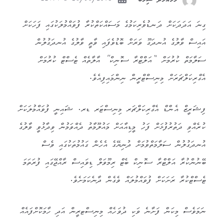
28/08/2015 - 22:14
މުހައްމަދު ޝިހާބް
ގިނަ އަދަދަކަށް ދަނޑުވެރިކަމުގެ މަސައްކަތްކުރާ ފުވައްމުލަކުގައި ފަހަކަށް
އައިސް ވާލުގެ އުނދަގޫ ވަރަށް ބޮޑުވެފައި ވާތީ ވާލުގެ އުނދަގުލުން
ސަލާމަތް ކުރުމަށް “އަލްޓްރާ ސޮނިކް” އާލާތެއް ޓެސްޓް ކުރުމަށް
އެގްރިކަލްޗަރަށް މިނިސްޓްރީން ނިންމައިފިއެވެ.
ފިޝަރީޒް އެންޑް އެގްރިކަލްޗަރ މިނިސްޓަރ ޑރ. ޝައިނީ ފުވައްމުލަކަށް
ކުރެއްވި ދަތުރުފުޅަށް ފަހު މީޑިއާއަށް މައުލޫމާތު ދެއްވަމުން ވިދާޅުވީ ވާލުގެ
އުނދަގުލުން ސަލާމަތްވުމަށް ދުނިޔޭގެ އެހެން ގައުމުތަކުގައި ވެސް
ބޭނުންކުރާ އަލްޓްރާ ސޮނިކް ބެޓް ރިމޫވަލް ޑިވައިސް ރާއްޖޭގައި ފުރަތަމަ
ޓެސްޓްކުރާ ރަށަކަށް ފުވައްމުލައް ވެގެން ދާނެކަމަށެވެ.
ނަމަވެސް މިކަން ފަށާނެ ވަކި ދުވަހެއް މިނިސްޓރީން އަދި ހާމަކޮށްފައެއް