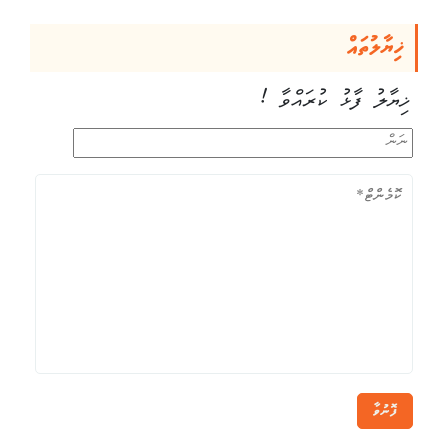
ޚިޔާލުތައް
ޚިޔާލު ފާޅު ކުރައްވާ !
ފޮނުވާ