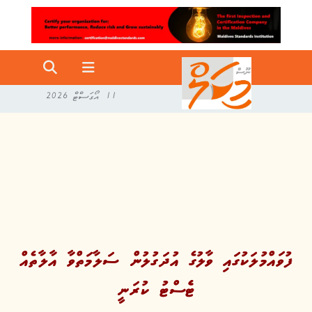
11 އޯގަސްޓް 2026
ފުވައްމުލަކުގައި ވާލުގެ އުދަގުލުން ސަލާމަތްވާ އާލާތެއް
ޓެެސްޓު ކުރަނީ