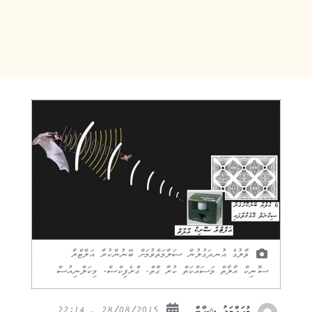
ވާލުގެ އުނދަގުލުން ސަލާމަތްވުމަށް ބޭނުންކުރާ އަލްޓްރާ
ސޮނިކް އާލާތް މަސައްކަތް ކުރާ ގޮތް. ގްރެފިކްސް. މިކަލްނިއުސް