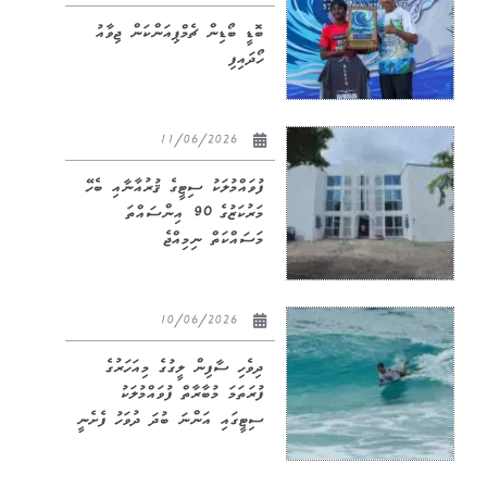
ބޮޑީ ބޯޑިން ޗެމްޕިއަންކަން ޖިވާއު
ހޯދައިފި
11/06/2026
ފުވައްމުލަކު ސިޓީގެ ޤުރުއާނާއި ބެހޭ
މަރުކަޒުގެ 90 އިންސައްތަ
މަސައްކަތް ނިމިއްޖެ
10/06/2026
ދިވެހި ސާފިން ލީގުގެ މިއަހަރުގެ
ފުރަތަމަ މުބާރާތް ފުވައްމުލަކު
ސިޓީގައި އަންނަ ބުދަ ދުވަހު ފެށެނީ