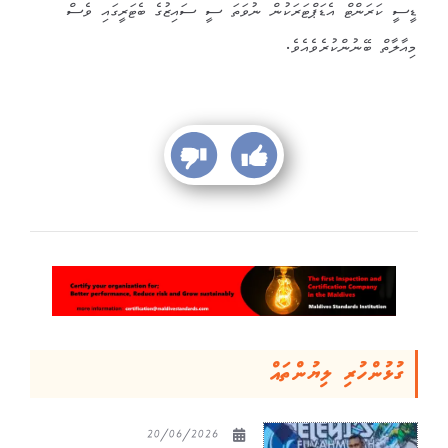
ޑީސީ ކަރަންޓް އެޑަޕްޓަރަކުން ނުވަތަ ސީ ސައިޒުގެ ބެޓަރީގައި ވެސް
މިއާލާތް ބޭނުންކުރެވެއެވެ.
ގުޅުންހުރި ލިޔުންތައް
20/06/2026