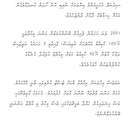
ސިގުނަލް އެކަށީގެންވާ މިންވަރަށް ނުލިބި ކާނާ ހޯދަން އުނދަގޫވެގެން
އެއުޅޭ ހިސާބެއް ދޫކޮށް ދާންޖެހެއެވެ.
2001 ވަނަ އަހަރުން ފެށިގެން ބޭނުންކުރަމުން އަންނަ މިއާލާތަކީ
%100 ކާމިޔާބު އެއްޗަކަށް ނުވިޔަސް، ފާއިތުވި 5 އަހަރުގެ ނަތީޖާއިން
ދައްކާ ގޮތުން %92 ކާމިޔާބު ކަމަށް މިއާލާތް އުފައްދާ ކެނެޑާގެ
ކުންފުންޏަކުން ހާމަކުރެއެވެ.
ނަމަވެސް މިހާތަނަށް މިއާލާތް ބޮޑަށް ޓެސްޓް ކުރެވިފައި ވާނީ ގޭގޭގައެވެ.
ގެއަށް އަންނަ ވާލުތައް ނާންނަ ގޮތަށް ހެދުމަށެވެ. އެކަމަކު ގޯތިތެރޭގައި
ގަސް އިނަދައިގެން ހައްދާ ބަގީޗާތަކުގައި ވެސް މިހާރު މި އާލާތް އަންނަނީ
ބޭނުކުރަމަުންނެވެ.