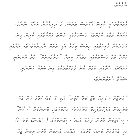
ނުވެއެވެ.
ފުވައްމުލަކަކީ ކުރިން އެއްވެސް ވަރަކަށް ވާ ދިރިއުޅުނު ރަށެއް ނޫނެވެ.
އެއާއެކު މޭވާގެ ބާވަތްތައް ގަސްގަހުގައި ދޮންވެ ފައްކާވެފައި ކުރިން ގިނަ
އަދަދަކަށް ހުރިކަމުގައި ވިޔަސް މިހާރު އެއީ ވަރަށް ނާދިރުކަމެކެވެ. ރަށުގައި
ހައްދާ މޭވާ ގަސްތަކުގައި މޭވައެއް ކިރިޔާ “ހަރުވާއިރަށް” ވާލު އޮންނަނީ
އެއެއްޗެއް ކާލާފައި ކަމަށް ބުނެ ފުވައްމުލަކުގެ ގިނަ ބަޔަކު އަންނަނީ
ޝަކުވާ ކުރަމުންނެވެ.
“އަލްޓްރާ ސޮނިކް ބެޓް ބްލާސްޓަރ” އަކީ ވާ މުއާސަލާތު ކުރާ ގޮތް
ބަލައިގެން އުފައްދާފައިވާ އާލާތެކެވެ. އެއާލާތުގައި ބޭނުންކުރާ “ސޯނާ”
ސިސްޓަމުން ވާލުން ފޮނުވާ އަޑުގެ ސިގްނަލްތައް (ސައުންޑް ވޭވްސް)
އެކި ގޮތްގޮތަށް ބުރުއްސާލައެވެ. އެއާއެކު އަނބުރާ ވާލަށް ލިބެން ޖެހޭ