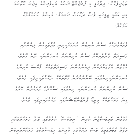
ތަޢުރީފުކޮށް، ވިދާޅުވީ މި ޕްރެޒެންޓޭޝަނުގެ ބައިވެރިންގެ އިޒުނަ އޮތްނަމަ
މިއީ ގައުމީ ޓީވީގައި ވެސް ދައްކަން ރަނގަޅު، މުހިންމު ހުށަހެޅުމެއް
ކަމަށެވެ.
ފުވައްމުލަކުގެ ސެން ޔުނިޓުން ހުށަހަޅައިދިނީ މުޖުތަމިއުން ލިބެންހުރި
ވަސީލަތް މެދުވެރިކޮށް ސެން ކުދިންނަށް އުނގަންނައި ދޭނެ ގޮތެވެ.
އެގޮތުން އެމާޙައުލަކުން ލިބެންހުންނަ ވަސީލަތްތަކެއް ޚާއްސަ ކުދިންގެ
އުނގަންނައިދިނުމުގައި ބޭނުންކުރާނެ ގޮތްތަކެއް ދައްކުވައިދީފައި ވެއެވެ.
ސެން ކުދިންނަށް އުނގަންނައި ދިނުމުގައި ސުކޫލުގެ މާހައުލުން ބޭރުގެ
ގިނަ ހަރަކާތަކެއް މިވީޑޯ ޕްރެޒެންޓޭޝަނުގައި ދައްކުވައިދީފައި ވެއެވެ.
އެގޮތުން ވެލިމަސާޖުން ކުދިން “ރިލެކްސް’ ކުރުވުމާއި މޫދު ހަރަކާތްތަކާއި
ތަފާތު މާމެލާމެލީގެ ވަސް ދައްކުވައި ކުދިންގެ ހިއްސުތަކުގެ ހަރަކާތްތެރިކަން