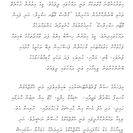
އިތުރުކުރުވޭނެ ގޮތްތަކެއް ވަނީ ދައްކުވައި ދީފައެވެ. މީގެ އިތުރުން އުކާލެވޭ
ތަކެތި ބޭނުންކޮށްގެން އެކުދިންގެ “ގްރޮސް މޮޓޯރ ސްކީލް، އަދި ފައިން
މޮޓޯރ ސްކިލްސް” ކުރިއެރުވުމަށް ކުރެވިދާނެ ކަންތައްތަކެއް
ދައްކުވައިދިނެވެ. މީގެ އިތުރުން ހިސާބު އިލްމު ފަދަ މާއްދާތަކުގެ ބައިތައް
ފަހުމުކޮށް ގަތުމައްޓަކައި މާހައުލުން ފަސޭހައިން ލިބޭ ތަކެތީގެ ގޮތުގައި
ފުނަވަކި، ބޮލި، މަދޮށި، އުނިވަކި ފަދަ ތަކެތި ކާމިޔާބުކަމާއެކު
ބޭނުންކުރާތަން ވީޑިއޯގައި ވަނީ ދައްކުވައި ދީފައެވެ.
މިފަހަރުގެ ސެން ޕްރެޒެންޓޭޝަނުގައި ބައިވެރިވެފައި ވަނީ އެމްޖޭއެމުން
އާސިފާ އަބްދުލް މަޖީދާއި، ޝިޔާމާ ހިލްމީ، ހޭޒް އިން ނިޒުނާ އާދަމާއި
ހައިދީ، އަދި އެފް އެސް އިން އާއިޝަތު މުޙައްމަދާއި، އާނިސާ އެވެ.
ވިޑިއޯ ތައްޔާރުކޮށްދީފައި ވަނީ އެމްޖޭއެމްގެ ހުސޭން ރަޝީދެވެ. އަދި
ވީޑިއޯއަށް އަޑު އަޅާފައިވަނީ އެމްޖޭއެމްގެ ދަރިވަރެއް ކަމަށްވާ ސުމައިޝް