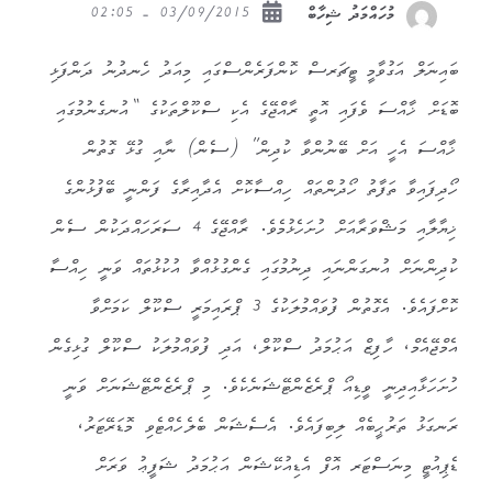
03/09/2015 - 02:05
މުހައްމަދު ޝިހާބް
ބައިނަލް އަގުވާމީ ޓީޗަރސް ކޮންފަރެންސްގައި މިއަދު ހެނދުނު ދަންފަޅި
ބޮޑަށް ޚާއްސަ ވެފައި އޮތީ ރާއްޖޭގެ އެކި ސްކޫލްތަކުގެ “އުނގެނުމުގައި
ޚާއްސަ އެހީ އަށް ބޭނުންވާ ކުދިން” (ސެން) ނާއި ގުޅޭ ގޮތުން
ހޯދިފައިވާ ތަފާތު ހޯދުންތައް ހިއްސާކޮށް އެދާއިރާގެ ފަންނީ ބޭފުޅުންގެ
ޚިޔާލާއި މަޝްވަރާއަށް ހުށަހެޅުމެވެ. ރާއްޖޭގެ 4 ސަރަހައްދަކުން ސެން
ކުދިންނަށް އުނގަންނައި ދިނުމުގައި ގެންގުޅުއްވާ އުކުޅުތައް ވަނީ ހިއްސާ
ކޮށްފައެވެ. އެގޮތުން ފުވައްމުލަކުގެ 3 ޕްރައިމަރީ ސްކޫލް ކަމަށްވާ
އެމްޖޭއެމް، ހާފިޒް އަޙުމަދު ސްކޫލް، އަދި ފުވައްމުލަކު ސްކޫލް ގުޅިގެން
ހުށަހަޅާއިދިނީ ވީޑިއޯ ޕްރެޒެންޓޭޝަނެކެވެ. މި ޕްރެޒެންޓޭޝަނަށް ވަނީ
ރަނގަޅު ތަރުޙީބެއް ލިބިފައެވެ. އެސެޝަން ބެލެހެއްޓެވި މޮޑަރޭޓަރު،
ޑެޕިއުޓީ މިނަސްޓަރ އޮފް އެޑިއުކޭޝަން އަޙުމަދު ޝަފީޢު ވަރަށް