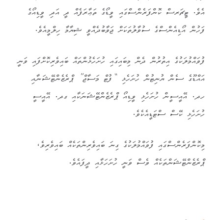
އެވެ. ޓީޗަރސް ކޮންފަރެންސްގައި ވީޑޯގެ ތަޢާރަފެއް ދީ އަދި ވީޑިއޯގެ
ފަހުން އޯޑިއެންސްގެ ސުވާލުތަކަށް ޖަވާބުދެއްވީ ޝިޔާމާ ހިލްމީއެވެ.
ފުވައްމުލަކުގެ އިތުރުން ދެން މިބައިގައި ހުށަހެޅުންތައް ބައިވެރިކޮށްފައި ވަނީ
އައްޑޫގެ ސެން ޔުނިޓުން ހުށަހެޅި “ފުޓް މަސާޖް” ޕްރެޒެންޓޭޝަނާއި
ހދ. އޭއީސީން ހުށަހެޅި ވީޑިއޯ ޕްރެޒެންޓޭޝަނަކާއި ގދ. އޭއީސީ
ހުށަހެޅި ކޭސް ސްޓަޑީއެކެވެ.
މިކޮންފަރެންސްގައި ފުވައްމުލަކުގެ ގިނަ ބައިވެރިންތަކެއް ބައިވެރިވެ،
ޕްރެޒެންޓޭޝަންތަކެއް ވެސް ވަނީ ހުށަހަޅާއި ދީފައެވެ.