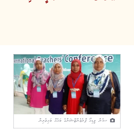
ސެން ވީޑިއޯ ޕްރެޒެންޓޭޝަންގެ ބައެއް ބައިވެރިން