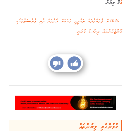
ގ
ުޅޭ ލިޔުން
2030ށް ފުވައްމުލައް ތައުލީމީ ހަބަކަށް ހެދުމަށް ހުރި ފުރުސަތުތަކާއި
ގޮންޖެހުންތައް ދިރާސާ ކުރަނީ
ގުޅުންހުރި ލިޔުންތައް