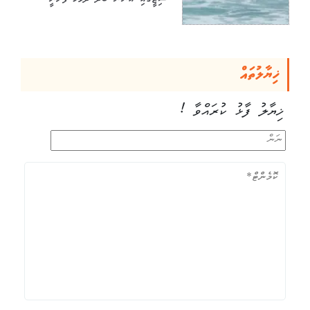
ސިޓީގައި އަންނަ ބުދަ ދުވަހު ފެށެނީ
ޚިޔާލުތައް
ޚިޔާލު ފާޅު ކުރައްވާ !