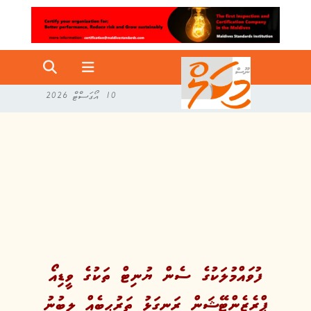
10 އޯގަސްޓް 2026
ފުވައްމުލަކުގެ ސެން ޔުނިޓް ތަކުގެ ވީޑިއޯ
ޕްރެޒެންޓޭޝަން ރަނގަޅު ތަރުޙީބެއް ލިބުނު