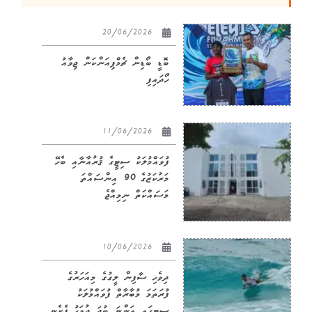
20/06/2026
ބޮޑީ ބޯޑިން ޗެމްޕިއަންކަން ޖިވާއު
ހޯދައިފި
11/06/2026
ފުވައްމުލަކު ސިޓީގެ ޤުރުއާނާއި ބެހޭ
މަރުކަޒުގެ 90 އިންސައްތަ
މަސައްކަތް ނިމިއްޖެ
10/06/2026
ދިވެހި ސާފިން ލީގުގެ މިއަހަރުގެ
ފުރަތަމަ މުބާރާތް ފުވައްމުލަކު