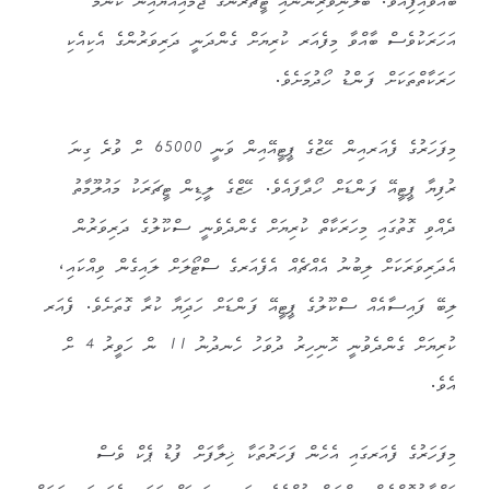
ބާއްވައިފިއެވެ. ބެލެނިވެރިންނާއި ޓީޗަރުންގެ ޖަމްއިއްޔާއިން ކޮންމެ
އަހަރަކުވެސް ބާއްވާ މިފެއަރ ކުރިޔަށް ގެންދަނީ ދަރިވަރުންގެ އެކިއެކި
ހަރަކާތްތަކަށް ފަންޑު ހޯދުމަށެވެ.
މިފަހަރުގެ ފެއަރއިން ހޭޒުގެ ޕީޓީއޭއިން ވަނީ 65000 ށް ވުރެ ގިނަ
ރުފިޔާ ޕީޓީއޭ ފަންޑަށް ހޯދާފައެވެ. ހޭޒްގެ ލީޑިން ޓީޗަރަކު މައުލޫމާތު
ދެއްވި ގޮތުގައި މިހަރަކާތް ކުރިޔަށް ގެންދެވެނީ ސްކޫލުގެ ދަރިވަރުން
އެދަރިވަރަކަށް ލިބުނު އެއްޗެއް އެފެއަރގެ ސްޓޯލަށް ލައިގެން ވިއްކައި،
ލިބޭ ފައިސާއެއް ސްކޫލުގެ ޕީޓީއޭ ފަންޑަށް ހަދަިޔާ ކުރާ ގޮތަށެވެ. ފެއަރ
ކުރިޔަށް ގެންދެވުނީ ހޮނިހިރު ދުވަހު ހެނދުނު 11 ން ހަވީރު 4 ށް
އެވެ.
މިފަހަރުގެ ފެއަރގައި އެހެން ފަހަރުތަކާ ޚިލާފަށް ފުޑު ޕެކް ވެސް