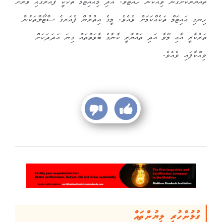
ތައްޔާރުކޮށްގެން ވިއްކަން ހުއްޓެވެ. އަދި މިއައިޓަމް ތަކަކީ ފެއަރގައި ވަރަށް
ހިނގި އައިޓަމް ތަކެއްކަމަށް ވެއެވެ. މީގެ އިތުރުން ފެއަރގެ ސްޓޯލްތަކުން
ތަރުކާރީ އާއި މޭވާ އަދި ތައްޔާރީ ކާނާގެ ބާވަތްތައް ގިނަ އަދަދަކަށް
ވިއްކާފައި ވެއެވެ.
ގުޅުންހުރި ލިޔުންތައް