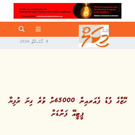
8 އޯގަސްޓް 2026
ހޭޒްގެ ފުޑު ފެއަރއިން 65000ށް ވުރެ ގިނަ ރުފިޔާ
ޕީޓީއޭ ފަންޑަށް