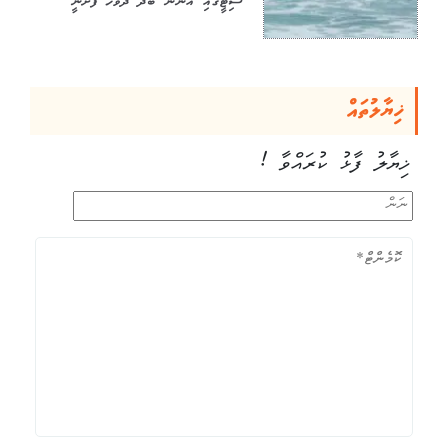
ސިޓީގައި އަންނަ ބުދަ ދުވަހު ފެށެނީ
ޚިޔާލުތައް
ޚިޔާލު ފާޅު ކުރައްވާ !