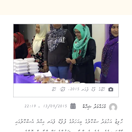
ހޭޒްގެ ފުޑް ފެއަރ 2015. ފޮޓޯ: ހޭޒް
13/09/2015 - 22:19
މުހައްމަދު ޝިހާބް
ހާފިޒު އަހުމަދު ސްކޫލުގެ މިއަހަރުގެ ފުފުޑް ފެއަރ އިއްޔެ އެސްކޫލުގައި