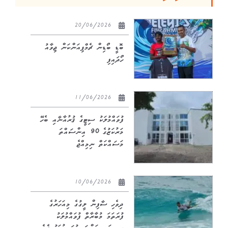
20/06/2026
ބޮޑީ ބޯޑިން ޗެމްޕިއަންކަން ޖިވާއު
ހޯދައިފި
11/06/2026
ފުވައްމުލަކު ސިޓީގެ ޤުރުއާނާއި ބެހޭ
މަރުކަޒުގެ 90 އިންސައްތަ
މަސައްކަތް ނިމިއްޖެ
10/06/2026
ދިވެހި ސާފިން ލީގުގެ މިއަހަރުގެ
ފުރަތަމަ މުބާރާތް ފުވައްމުލަކު