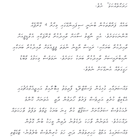
ހަރަކާތެއްކަމަ” ށެވެ.
ބައެއް ފަރާތްތަކުން ބުނަނީ ސިފައިންގޭގައި މިހާރު 4 ގޫރޫޕެއް
އޮންނަކަމަށެވެ. އެއީ ނާޒިމު ސޯއަށް ތާއިދުކުރާ ގްރޫޕަކާއި އެމްޑީޕީއަށް
ތާއިދުކުރާ ބަޔަކާއި، ރައީސް ޔާމީނު ނުވަތަ ޕީޕީއެމަށް ތާއިދުކުރާ ބަޔަކާއި
ނާއިބުރައީސަށް ތާއިދުކުރާ ބަޔަކު ކަމަށެވެ. ނަމަވެސް މިކަމުގެ މާބޮޑު
ހަގީގަތެއް އެނގޭކަށް ނެތެވެ.
މައްސަލައާއި ގުޅިގެން ފަސްޓްލޭޑި ފާތިމަތު އިބްުރާއިމް އައިޖީއެމްއެޗުގައި
އެޑްމިޓް ކުރެވި އަދިވެސް ފަރުވާ ހޯދަމުން ދާތީ އެތަނަށް ކޮންމެ
ރެއަކުވެސް ސަރުކާރަށް ސަޕޯޓް ކުރާ ގިނަ ބަޔަކު ޖަމާވެ ތަފާތު ވާހަކަތައް
ދައްކައެވެ. އެތަނުން ވާހަކަ ދެކެވުނު ދެތިން މީހަކު ބުނާ ގޮތުން
މައްސަލައިގެ އަމާޒު ކައިރިވަމުން ދަނީ ހަމަ ކުރިންވެސް ބެލެވުނު، ޓާގެޓްވި