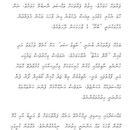
ފަރާތަށް ކަމަށެވެ. އިތުރު ފަރާތަކަށް މައްސަލ ނޭނބުރޭ ކަމަށެވެ. ނަން
ހާމަ ނުކުރި ކަމުގައި ވިޔަސް ދެކެވުނު ގިނަ ވާހަކަ ތަކުން އެފަރާތުން
އެހާމަކުރަނީ “ބްރޯ” ގެ ވާހަކަކަން ދޭހަވެއެވެ.
ބައެއް ފަރާތަކުން ބުނަނީ “ނާޒިމު ސަރ” އަށް ކުރެވޭ ތުހުމަތު އަދި
މުޅިން “ރޫލް އައުޓު” ނުވާކަމަށެވެ. ނަމަވެސް މިހާރުވެސް ޖަލުގަިއ
ހުންނެވި ނާޒިމުއާއި ގުޅުން ހުރިކަމަކަށް މިހާދިސާއައި ގުޅުވާލެވޭ ގޮތަށް
އަދި ފާޅުވެފައި ވަނީ، ނާޒިމުމެން ތިބޭ ޖަލު ގޮޅިން މޯބައިލް ފޯން ފެނުު
މައްސަލައެއް އެކަންޏެވެ. ނަމަވެސް އަނެއްކޮޅަށް ފެންނަ ކަންތައްތައް
އަންނަނީ އިތުރުވަމުންނެވެ.
މައްސަލާގައި އިނގިލި ދިއްކުރެވޭ އަނެއް ފަރާތްކަމަށް ވާ އަދީބު އާއި ގުޅޭ
ގޮތުން ވާހަކަ ތައް އަންނަނީ އިތުރަށް ނިއުޅެމުންނެވެ. އެގޮތުން ކުރީގައި