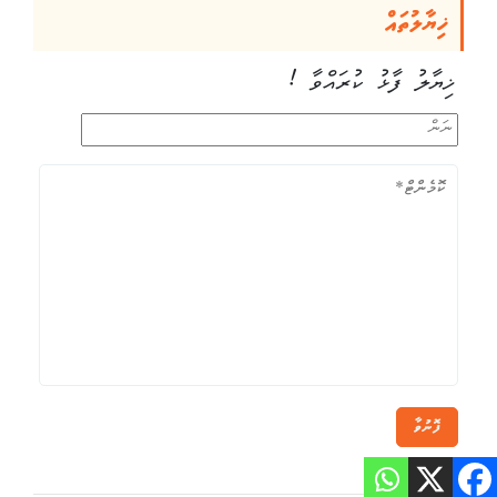
ޚިޔާލުތައް
ޚިޔާލު ފާޅު ކުރައްވާ !
ފޮނުވާ