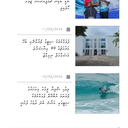
ބޮޑީ ބޯޑިން ޗެމްޕިއަންކަން ޖިވާއު
ހޯދައިފި
11/06/2026
ފުވައްމުލަކު ސިޓީގެ ޤުރުއާނާއި ބެހޭ
މަރުކަޒުގެ 90 އިންސައްތަ
މަސައްކަތް ނިމިއްޖެ
10/06/2026
ދިވެހި ސާފިން ލީގުގެ މިއަހަރުގެ
ފުރަތަމަ މުބާރާތް ފުވައްމުލަކު
ސިޓީގައި އަންނަ ބުދަ ދުވަހު ފެށެނީ