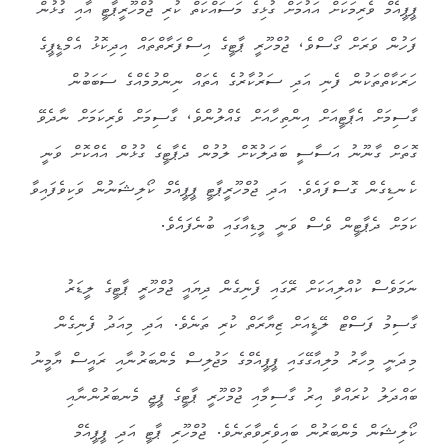
ޕީޕީއެމް ވެރިމަކަށް އައުމަށް ގުޅިގެ މަސައްކަތް ކުރި ޖުމްހޫރީޕާޓީ އާއި ގުޅުން
ފަހުން ވަރަށް ގޯސްވެ، ޖުމްހޫރީ ޕާޓީގެ އިސްފަރާތްތައް އިދިކޮޅު އެމްޑީޕީގެ
ހަރަކާތްތަކުން ފެނި އަދި ސަރުކާރުގެ އެތައް ނިންމުމެއްގެ ސަބަބުން
ގާސިމަށް އެޕާޓީއަށް އިންތިހާއަށް ގެއްލުންވެ، ގާސިމަށް ވެރިކަމަށް ނާދެވޭ
ގޮތަށް ގާނޫނު އަސާސީ ބަދަލުކޮށް ލުމުން ދެޕާޓީގެ ގުޅުން އެއްކޮށް ވަނީ
ކެނޑިގެން ގޮސްފައެވެ. އަދި ޖުމްހޫރީޕާޓީ ޕީޕީއެމް ކޯލިޝަނުން ވަކިވެފައިވާ
ކަމަށް ދެޕާޓީން ވެސް ވަނީ މީޑިއާގައި ބުނެފައެވެ.
ނަމަވެސް ކުއްލިއަކަށް ރޭގައި ފެނިގެން ދިޔައީ ޖުމްހޫރީ ޕާޓީގެ ލީޑަރު
ގާސިމު ފަސްޓް ލޭޑީއަށް ޒިޔާރަތް ކުރި ތަނެވެ. އަދި މިއަދު ފެނިގެން
މިދަނީ މިހާރު މުލިއާގޭގައި ޕީޕީއެމްގެ މަޖުލިސް މެންބަރުނާއި ރައީސް ޔާމީނު
ބައްދަލު ކުރައްވާ އިރު ގާސިމާއި ޖުމްހޫރީ ޕާޓީގެ ޕީޖީ މެނބަރުންނާއި
ކޯލިޝަން މެންބަރުން ބައިވެރިވާތަނެވެ. ޖުމްހޫރި ޕާޓީ އަދި ޕީޕީއެމް