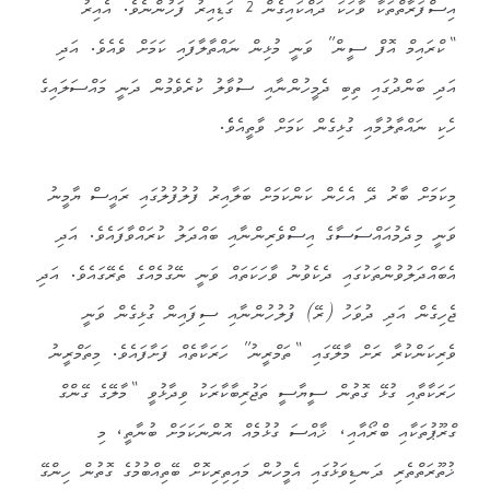
އިސްފަރާތްތަކާ ވާހަކަ ދައްކައިގެން 2 ގަޑިއިރު ފަހުންނެވެ. އެއިރު
“ކްރައިމް އޮފް ސީން” ވަނީ މުޅިން ނައްތާލާފައި ކަމަށް ވެއެވެ. އަދި
އަދި ބަންދުގައި ތިބި ދެމީހުންނާއި ސުވާލު ކުރެވެމުން ދަނީ މައްސަލައިގެ
ހެކި ނައްތާލުމާއި ގުޅިގެން ކަމަށް ވާތީއެވެެ.
މިކަމަށް ބާރު ދޭ އެހެން ކަންކަމަށް ބަލާއިރު ފުލުފުލުގައި ރައީސް ޔާމީނު
ވަނީ މިދެމުއައްސަސާގެ އިސްވެރިންނާއި ބައްދަލު ކުރައްވާފައެވެ. އަދި
އެބައްދަލުވުންތަކުގައި ދެކެވުނު ވާހަކަތައް ވަނީ ނޭގުމެއްގެ ތެރޭގައެވެ. އަދި
ޖެހިގެން އަދި ދުވަހު (ރޭ) ފުލުހުންނާއި ސިފައިން ގުޅިގެން ވަނީ
ވެރިކަންކުރާ ރަށް މާލޭގައި “ތަމްރީނު” ހަރަކާތެއް ފަށާފައެވެ. މިތަމްރީނު
ހަރަކާތާއި ގުޅޭ ގޮތުން ސީޔާސީ ތަޖުރިބާކާރަކު ވިދާޅުވީ “މާލޭގެ ގޭންގް
ގްރޫޕުތަކާއި ބްރޯއާއި، ޚާއްސަ ގުޅުމެއް އޮންނަކަމަށް ބުނާތީ، މި
ޚުތޫރަތްތެރި ދަނޑިވަޅުގައި އެމީހުން މައިތިރިކޮށް ބޭތިއްބުމުގެ ގޮތުން ހިންގޭ