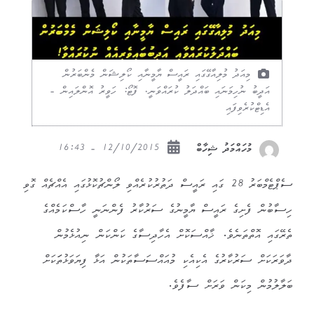
މިއަދު މުލިއާގޭގައި ރައީސް ޔާމީނާއި ކޯލިޝަން މެންބަރުން
އަދީބު ނުހިމަނައި ބައްދަލު ކުރައްވަނީ. ފޮޓޯ: ހަވީރު އޮންލައިން -
އެޑިޓްކުރެވިފައި
12/10/2015 - 16:43
މުހައްމަދު ޝިހާބް
ސެޕްޓެމްބަރު 28 ގައި ރައީސް ދަތުރުކުރެއްވި ލޯންޗުކޮޅުގައި އެއްޗެއް ގޮވި
ހިސާބުން ފެށިގެ ރައީސް ޔާމީނުގެ ސަރުކާރު ފެންނަނީ ހާސްކަމެއްގެ
ތެރޭގައި އޮތްތަނެވެ. ޚާއްސަކޮށް އެހާދިސާގެ ކަންކަން ނިއުޅެމުން
ދާވަރަކަށް ސަރުކާރުގެ އެކިއެކި މުއައްސަސާތަކުން އަޅާ ފިޔަވަޅުތަަކަށް
ބަލާލުމުން މިކަން ވަރަށް ސާފެވެ.