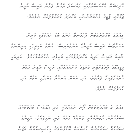
ކޮލިޝަން އެއްބަސްމުމުގައި މައްސަލަ ޖެހުނު ފަހުން ރައީސް ޔާމީނު
ޖުމްހޫރީ ޕާޓީގެ މެންބަރުންނާއި ބައްދަލު ކުރައްވާފައެއް ނުވެއެވެ.
މިއަދުގެ ބައްދަލުވުމުން ފާހަގަނވާ އެންމެ ބޮޑު އެއްކަމަކީ ކުރިން
އަބަދުވެސް ރައީސް ޔާމީނުގެ އެންމެއަރިސް، އެންމެ ކައިރީގައި އިށީންނަވާ
ނާއިބު ރައީސް އަދީބު ބައްދަލުވުމުގައި ބައިވެރި ނުކުރައްވާކަމެވެ. އަދީބަކީ
ޕީޕީއެމްގެ ޕާލެމެންޓަރި ގްރޫޕުގެ ކަންތައްތަކާއި ރައީސް ޔާމީނު ހަވާލު
ކުރައްވާފައިވާ ފަރާތެވެ. އަދި އެކަން އަނބުރާ ގެންދެވި ކަމެއް އަދި
ހާމަވެފައެއް ނެތެވެ.
މއަދު ގެ ބައްދަލުވުމަށް ފޯނު ނުވެއްދޭތީ އަދި އެއްވެސް މައުލޫމާތެއް
ސަރުކާރުން ހާމަނުކުރާތީ ވަންއުޅޭ ގޮތެއް ވަނީ ނޭގިފައެވެ. ޔަމީނުގެ
ސަރުކާރު ސަރުކާރުން ހާސްކަން ބޮޑުވާނެވަރު މިހާސިސާބުން ވަޒަން