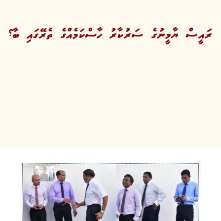
ރައީސް ޔާމީނުގެ ސަރުކާރު ހާސްކަމެއްގެ ތެރޭގައި ބާ؟