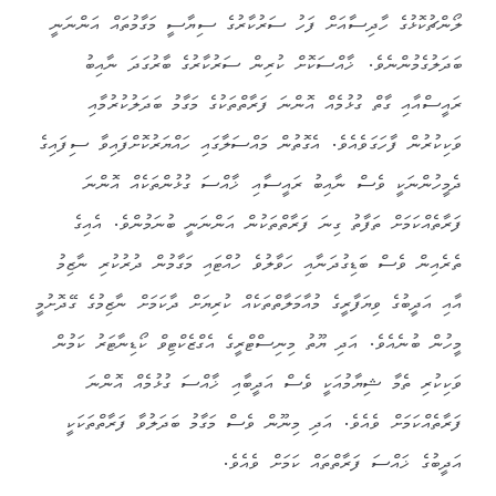
ލޯންޗުކޮޅުގެ ހާދިސާއަށް ފަހު ސަރުކާރުގެ ސިޔާސީ މަގާމުތައް އަންނަނީ
ބަދަލުގެމުންނެވެ. ޚާއްސަކޮށް ކުރިން ސަރުކާރުގެ ބާރުގަދަ ނާއިބު
ރައީސްއާއި ގާތް ގުޅުމެއް އޮންނަ ފަރާތްތަކުގެ މަގާމު ބަދަލުކުރުމާއި
ވަކިކުރުން ފާހަގަވެއެވެ. އެގޮތުން މައްސަލާގައި ހައްޔަރުކޮށްފައިވާ ސިފައިގެ
ދެމީހުންނަކީ ވެސް ނާއިބު ރައީސާއި ޚާއްސަ ގުޅުންތަކެއް އޮންނަ
ފަރާތެއްކަމަށް ތަފާތު ގިނަ ފަރާތްތަކުން އަންނަނީ ބުނަމުންވެ. އެއިގެ
ތެރެއިން ވެސް ބަޑިގުދަނާއި ހަވާލުވެ ހުއްޓައި މަގާމުން ދުރުކުރި ނާޒިމު
އާއި އަދީބުގެ ވިޔަފާރީގެ މުއާމަލާތްތަކެއް ކުރިޔަށް ދާކަމަށް ނާޒިމުގެ ގޭދޮށުމީ
މީހުން ބުނެއެވެ. އަދި ޔޫތު މިނިސްޓްރީގެ އެގްޒެކްޓިވް ކޯޑިނާޓަރު ކަމުން
ވަކިކުރި ތެމާ ޝިޔާމުއަކީ ވެސް އަދީބާއި ޚާއްސަ ގުޅުމެއް އޮންނަ
ފަރާތެއްކަމަށް ވެއެވެ. އަދި މިނޫން ވެސް މަގާމު ބަދަލުވާ ފަރާތްތަކަކީ
އަދީބުގެ ޚައްސަ ފަރާތްތައް ކަމަށް ވެއެވެ.