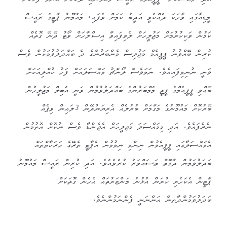
އަދި ޚާއްސަކޮށް، ޕީޕީއެމްގެ ރައީސް މައުމޫނާއި ދެކޮޅަށް އެންމެ ފާޅުކޮށް
މީޑިއާގައި ވާހަކަ ދެއްކެވީ އަދީބު ކަމަށް ވެފައި، މައުމޫނު ޕާޓީގެ ރައީސް
ކަމުން ވަކިކުރުމަށް މަޖުލީހަށް ލެވިފައިވާ އިސްލާހަށް ވޯޓު ދޭނޭ ގޮތެއް
ކުރިން ބޭއްވުނު ޕީޕީއެމް މަޖުލިސް މެންބަރުންގެ ދެ ބައްދަލުވުމަކުން ވެސް
ވަނީ ނުނިމިފައިއެވެ. ނަމަވެސް ލޯންޗު މައްސަލައަށް ފަހު ކުއްލިއަކަށް
ބޭއްވި ޕީޕީއެމްގެ ޕީޖީ މެމްބަރުންގެ ބައްދަލުވުމުން ވަނީ އެބިލް މަޖުލީހުން
ބޭރުކޮށް މައުމޫނުގެ މަގާމަށް ބުރުލެއް އެރިޔަނުދޭން 3ލައިން ވިޕެއް
ނެރެފައެވެ. އަދި މިމައްސަލަ މަޖލީހަށް އެޖެންޑާ ވެސް ނުކޮށް އޮތުމުން
އެމައްސަލާގައި ޕީޕީއެމުން ނިންމި ނިމުމުން އެޕާޓީ ތެރޭގެ ހަރަކާތްތައް
ބަދަލުވަމުން ދާގޮތް ތަސައްވަރު ކުރެވެއެވެ. އަދި ކުރިން ރައީސް މައުމޫނު
ޕާޓީން އެކަހެރި ކުރަން އުޅުނު މަންޒަރުތައް އެހެން ގޮތަކަށް
ބަދަލުވަމުންދާތން އަންނަނީ ފެންނަމުންނެވެ.