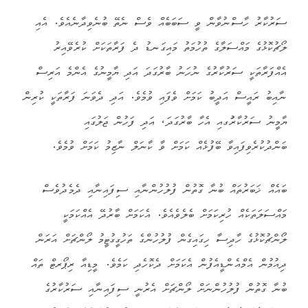
ސަރުކާރު ހާސްނުވާން ވީ ސަބަބެއް ވެސް ނެތޭ ބުނެވިދާނެއެވެ. އެއި
ލޯޗުކޮޅުގެ މައްސަލާގެ ތުހުމަތު މައިގަނޑު ދެ ފަރާތަކަށް ކުރެވޭއިރު
އެއްފަރާތަކީ ސަރުކާރުގެ ނުހަނު ބާރުގަދަ އަދި ޔާމީނުގެ އެންމެ އަރިސް
ނާއިބު ރައީސް އަދީބު ކަމަށް ވެފައި ވުމެވެ. އަދި ދެވަނަ ފަރާތަކީ ކުރިން
ޔާމީނު ސަރުކާރުަގއި އެހާ ބާރުގަދަ، އަދި ފަހުން ޖަލުގައި
ބަންދުކުރެވިފައިވާ ބޭފުޅެއް ކަމަށް ވާ ކާނަލް ނާޒިމު ކަމަށް ވުމެވެ.
ބައެއް ޚަބަރުތައް ބުނާ ގޮތުން ފުލުހުންނާއި ސިފައިނާއި ދެމެދުވެސް
މައްސަލަތަކެއް ހުރިކަމަށް ބެލެވެއެވެ. އެކަމަށް ބާރުދޭ އެއްކަމަކީ
ލޯންޗުކޮޅުގެ ހާދިސާ ހިގައިގެން ފުލުހުންގެ ތަހުގީގުޓީމު ލޯންޗަށް އަރަން
ދިއުމުން އެމްއެންޑީއެފުން އެކަމަށް ދެކޮހެދި ކަމެވެ. މީޑިއާ ރިޕޯރޓް ތައް
ބުނާ ގޮތުން ފުލުހުންނަށް ލޯންޗަށް އެރުނީ ސިފައިނާއި ސަރުކާރުގެ