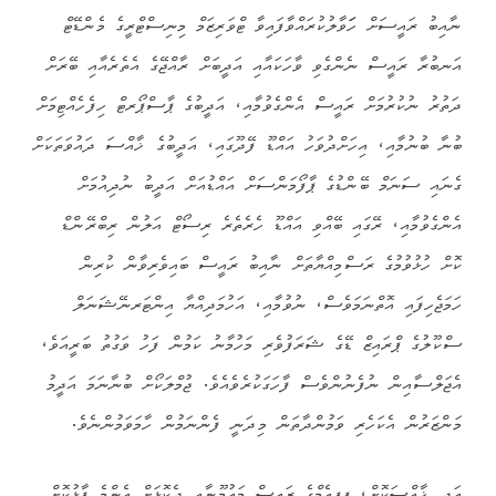
ނާއިބު ރައީސަށް ހަަވާލުކުރައްވާފައިވާ ޓްވަރިޒަމް މިނިސްޓްރީގެ މެންޑޭޓް
އަނބުރާ ރައީސް ނެންގެވި ވާހަކައާއި އަދީބަށް ރާއްޖޭގެ އެތެރެއާއި ބޭރަށް
ދަތުރު ނުކުރުމަށް ރައީސް އެންގެވުމާއި، އަދީބުގެ ޕާސްޕޯރޓް ހިފެހެއްޓިމަށް
ބުނާ ބުނުމާއި، އިހަށްދުވަހު އައްޑޫ ފޭދޫގައި، އަދީބުގެ ޚާއްސަ ދައުވަތަކަށް
ގެނައި ސަނަމް ބޭންޑުގެ ޕާފޯމަންސަށް އައްޑުއަށް އަދީބު ނުދިއުމަށް
އެންގެވުމާއި، ރޭގައި ބޭއްވި އައްޑޫ ހެރެތެރެ ރިސޯޓް އަލުން ރިބްރޭންޑް
ކޮށް ހުޅުވުމުގެ ރަސްމިއްޔާތަށް ނާއިބު ރައީސް ބައިވެރިވާން ކުރިން
ހަމަޖެހިފައި އޮތްނަމަވެސް، ނުވުމާއި، އަހުމަދިއްޔާ އިންޓަރނޭޝަނަލް
ސްކޫލުގެ ޕްރައިޒް ޑޭގެ ޝަރަފުވެރި މަހުމާނު ކަމުން ފަހު ވަގުތު ބަރީއަވެ،
އެޖަލްސާއިން ނުފެނުންވެސް ފާހަގަކުރެވެއެވެ. ޖުމްލަކޯށް ބުނާނަމަ އަދީމު
މަންޒަރުން އެކަހެރި ވަމުންދާތަން މިދަނީ ފެންނަމުން ހާމަވަމުންނެވެ.