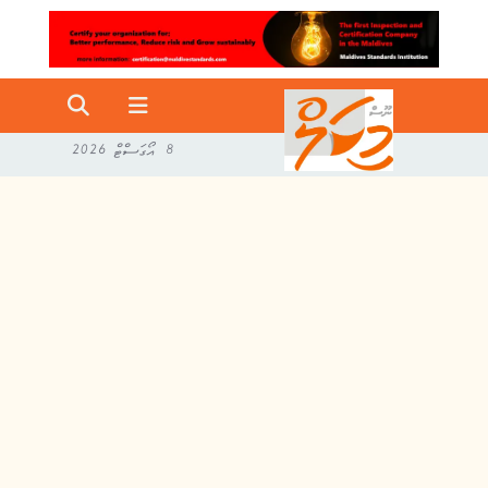
8 އޯގަސްޓް 2026