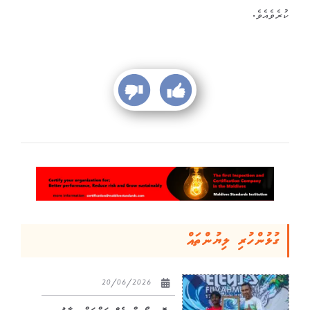
ކުރެވެއެވެ.
ގުޅުންހުރި ލިޔުންތައް
20/06/2026