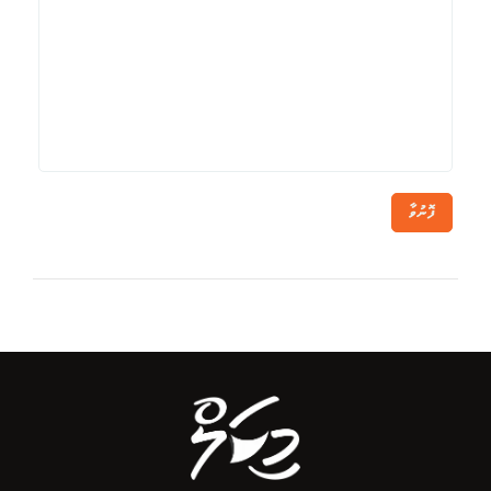
ފޮނުވާ