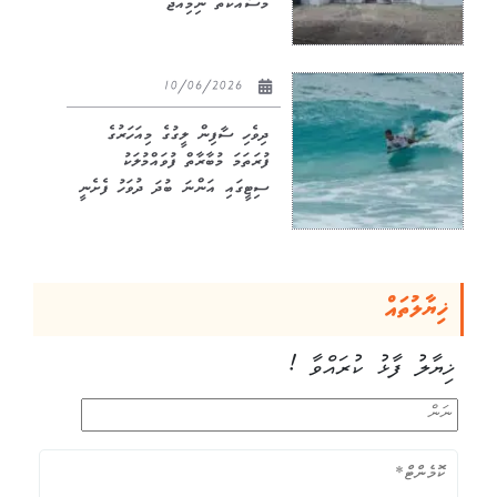
މަސައްކަތް ނިމިއްޖެ
10/06/2026
ދިވެހި ސާފިން ލީގުގެ މިއަހަރުގެ
ފުރަތަމަ މުބާރާތް ފުވައްމުލަކު
ސިޓީގައި އަންނަ ބުދަ ދުވަހު ފެށެނީ
ޚިޔާލުތައް
ޚިޔާލު ފާޅު ކުރައްވާ !