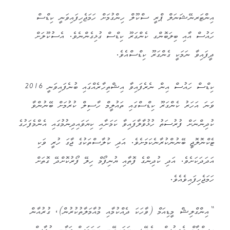
އިންޓަރނޭޝަނަލް ޕްރީ ސްކޫލް ހިންގުމަށް ހަމަޖެހިފައިވަނީ ކިޑްސް
ހައުސް އާއި ބިލަބޮންގ ކެންގަރޫ ކިޑްސް ގުޅިގެންނެވެ. އެސުކޫލަށް
ދީފައިވާ ނަމަކީ ގެންގަރޫ ކިޑްސްއެވެ.
ކިޑްސް ހައުސް އިން ނެރެފައިވާ އިޝްތިހާރެއްގައި ބުނެފައިވަނީ 2016
ވަނަ އަހަރު ކެންގަރޫ ކިޑްސްގައި ތައުލީމް ހާސިލް ކުރުމަށް ބޭނުންވާ
ކުދިންނަށް ފުރުސަތު ހުޅުވާލާފައިވާ ކަމަށާއި ކިޔަވައިދިނުމުގައި އެންމެފަހުގެ
ޓެކްނޮލޮޖީ ބޭނުންކުރާނެކަމަށެވެ. އަދި ކުލާސްތަކުގެ ޖާގަ ހުރީ ވަކި
އަދަދަކަށެވެ. އަދި ކުދިންގެ ފޮތާއި ޔުނިފޯމް ހިލޭ ފޯރުކޮށްދޭ ގޮތަށް
ހަމަޖެހިފައިވެއެވެ.
“އިންގްލިޝް މީޑިއަމް (ވާހަކަ ދެއްކުމާއި މުއާމަލާތުކުރުން)، ގުރުއާން