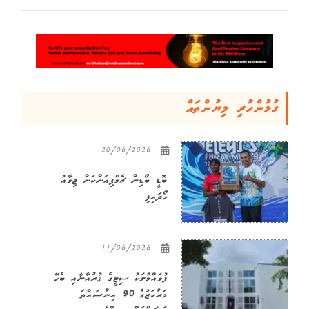
ގުޅުންހުރި ލިޔުންތައް
20/06/2026
ބޮޑީ ބޯޑިން ޗެމްޕިއަންކަން ޖިވާއު
ހޯދައިފި
11/06/2026
ފުވައްމުލަކު ސިޓީގެ ޤުރުއާނާއި ބެހޭ
މަރުކަޒުގެ 90 އިންސައްތަ