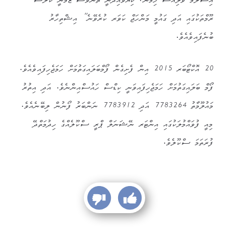
އިސްލާމް ވެލިއުސް ހިމެނޭ، ކިޔަވައިދޭނީ ތަނަވަސް ޒަމާނީ ކުލާސް
ރޫމްތަކުގައި އަދި ގައުމީ މަންހަޖް ކަވަރ ކުރެވޭނެ” އިޝްތިހާރު
ބުނެފައިވެއެވެ.
20 އޮކްޓޯބަރ 2015 އިން ފެށިގެން ފޯމްބަލައިގަތުމަށް ހަމަޖެހިފައިވެއެވެ.
ފޯމް ބަލައިގަތުމަށް ހަމަޖެހިފައިވަނީ ކިޑްސް ހައުސްއިންނެވެ. އަދި އިތުރު
މައުލޫމާތު 7783264 އަދި 7783912 ނަންބަރު ފޯނުން ލިބޭނެއެވެ.
މިއީ ފުވައްމުލަކުގައި އިންޓަރ ނޭޝަނަލް ޕްރީ ސްކޫލެއްގެ ހިދުމަތްދޭ
ފުރަތަމަ ސްކޫލެވެ.