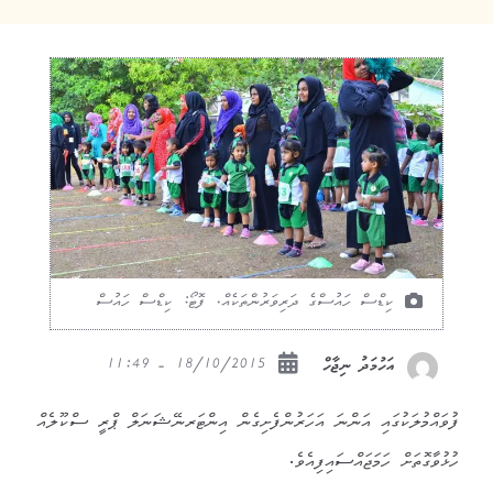
ކިޑްސް ހައުސްގެ ދަރިވަރުންތަކެއް. ފޮޓޯ: ކިޑްސް ހައުސް
18/10/2015 - 11:49
އަހުމަދު ނިޖާހް
ފުވައްމުލަކުގައި އަންނަ އަހަރުންފެށިގެން އިންޓަރނޭޝަނަލް ޕްރީ ސްކޫލެއް
ހުޅުވާގޮތަށް ހަމަޖައްސައިފިއެވެ.