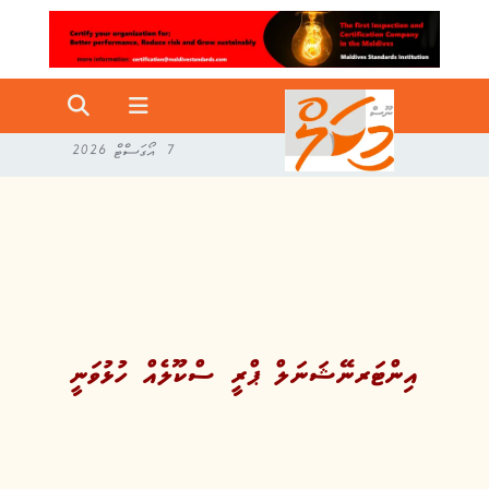
7 އޯގަސްޓް 2026
އިންޓަރނޭޝަނަލް ޕްރީ ސްކޫލެއް ހުޅުވަނީ