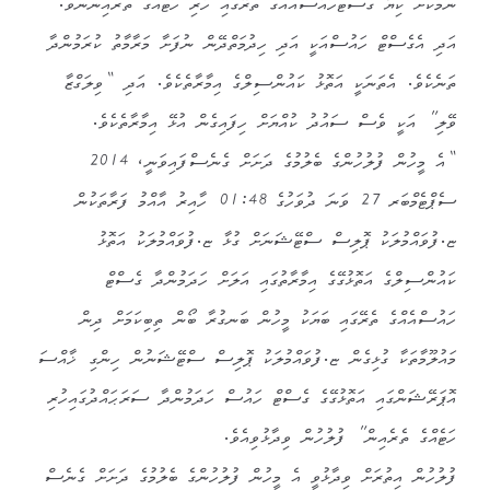
ނަމަކަށް ކިޔާ ގެސްޓްހައުސްއެއްގެ ތެރޭގައި ހުރި ހަޓެއްގެ ތެރެއިންނެވެ.
އަދި އެގެސްޓް ހައުސްއަކީ އަދި ހިދުމަތްދޭން ނުފަށާ މަރާމާތު ކުރަމުންދާ
ތަނެކެވެ. އެތަނަކީ އަތޮޅު ކައުންސިލްގެ އިމާރާތެކެވެ. އަދި “ވިލަގްޒާ
ވޭލި” އަކީ ވެސް ސައުދު ކުއްޔަށް ހިފައިގެން އުޅޭ އިމާރާތެކެވެ.
“އެ މީހުން ފުލުހުންގެ ބެލުމުގެ ދަށަށް ގެނެސްފައިވަނީ، 2014
ސެޕްޓެމްބަރ 27 ވަނަ ދުވަހުގެ 01:48 ހާއިރު އާއްމު ފަރާތަކުން
ޏ.ފުވައްމުލަކު ޕޮލިސް ސްޓޭޝަނަށް ގުޅާ ޏ.ފުވައްމުލަކު އަތޮޅު
ކައުންސިލްގެ އަތޮޅުގޭގެ އިމާރާތުގައި އަލަށް ހަދަމުންދާ ގެސްޓް
ހައުސްއެއްގެ ތެރޭގައި ބަޔަކު މީހުން ބަނގުރާ ބޯން ތިބިކަމަށް ދިން
މައުލޫމާތަކާ ގުޅިގެން ޏ.ފުވައްމުލަކު ޕޮލިސް ސްޓޭޝަނުން ހިންގި ޚާއްސަ
އޮޕަރޭޝަންގައި އަތޮޅުގޭގެ ގެސްޓް ހައުސް ހަދަމުންދާ ސަރަޙައްދުގައިހުރި
ހަޓެއްގެ ތެރެއިން” ފުލުހުން ވިދާޅުވިއެވެ.
ފުލުހުން އިތުރަށް ވިދާޅުވީ އެ މީހުން ފުލުހުންގެ ބެލުމުގެ ދަށަށް ގެނެސް