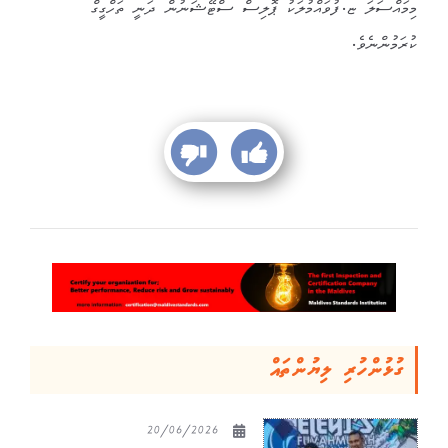
މިމައްސަލަ ޏ.ފުވައްމުލަކު ޕޮލިސް ސްޓޭޝަނުން ދަނީ ތަހްގީގް
ކުރަމުންނެވެ.
ގުޅުންހުރި ލިޔުންތައް
20/06/2026