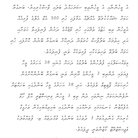
އެ މީހުންނާއި އެ މީހުންތިބި ސަރަހައްދު ބަލައި ފާސްކުރިއިރު، ބަނގުރާ
ކަމަށް ޝައްކުކުރެވޭ އެއްޗެއް އަޅާފައި ހުރި 500 އެމް އެލްގެ ފުޅިއެއް
އެމީހުން ތިބި ހަޓުގެ ތެރޭގައި ހުރި މޭޒެއްގެ ދަށުން ފެނިފައިވާ ކަމަށާއި
އަދި އިތުރަށް ބަލާފާސް ކުރަމުން ދަނިކޮށް ބަނގުރާ ބޭނުން ކޮށްފައި ހުރި
ކަމަށް ބެލެވޭ ތަށިތަކަކާއި ފުޅިތަކެއް ވަނީ ފެނިފައެވެ.
މިމައްސަލާގައި ފުލުހުންގެ ބެލުމުގެ ދަށަށް ގެނައި 38 އަހަރުގެ މީހާ
ފިޔަވައި ދެންތިބި 3 މީހުންގެ ޔޫރިން ވަނީ ބަނގުރާ ބޭނުންކޮށްގެން
ހުރިކަމަށް ޕޮޒިޓިވް ވެފައެވެ. އަދި 38 އަހަރުގެ މީހާ ބަންދުގައި ބަހައްޓަށް
ނުފެންނަކަމަށް ނިންމައި ދެން ތިބި 3 މީހުން މިނިސްްޓްރީ އޮފް ހޯމް
އެފެއާޒުން ކަނޑައަޅައި ތަނެއްގައި ބަންދުގައި ބައިތިއްބައިގެން ތަހުގީގް
ކުރިއަށް ގެންދިއުމަށް 3 ދުވަހުގެ ބަންދުގެ މުއްދަތެއް ޏ. ފުވައްމުލަކު
މެޖިސްޓްރޭޓް ކޯޓުންވަނީ ދީފައެވެ.