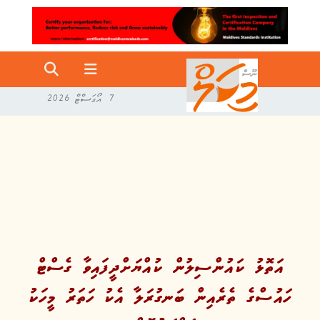
7 އޯގަސްޓް 2026
އަތޮޅު ކައުންސިލުން ކުއްޔަށްދީފައިވާ ގެސްޓް
ހައުސްގެ ތެރެއިން ބަނގުރަލާ އެކު ހަތަރު މީހަކު