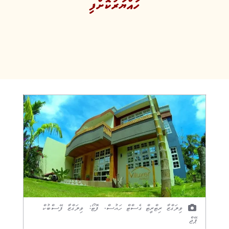
ހައްޔަރުކޮށްފި
ވިލަގްޒާ ރިޓްރީޓް ގެސްޓް ހައުސް. ފޮޓޯ: ވިލަގްޒާ ފޭސްބުކް
ޕޭޖް