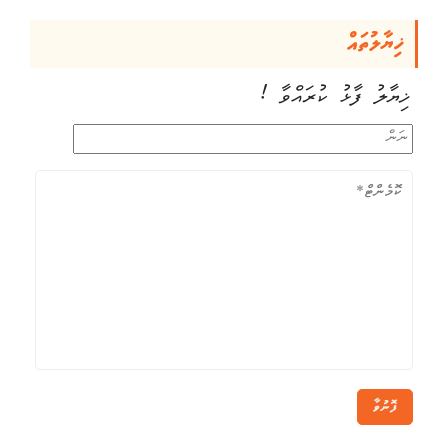
ޚިޔާލުތައް
ޚިޔާލު ފާޅު ކުރައްވާ !
ފޮނުވާ