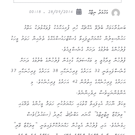
28/09/2014 - 00:18
އަހުމަދު ނިޖާހް
ބަނގުރާކަމަށް ބެލެވޭ އެއްޗެއް ހުރި ފުޅިއަކާއެކު ފުވައްމުލަކު އަތޮޅު
ކައުންސިލުން ކުއްޔަށްދީފައިވާ ގެސްޓްހައުސްއެއްގެ ތެރެއިން ހަތަރު މީހަކު
ފުލުހުންގެ ބެލުމުގެ ދަށަށް ގެނެސްފިއެވެ.
ފުލުހުން ވިދާޅުވީ މި މައްސަލައާ ގުޅިގެން ފުލުހުންގެ ބެލުމުގެ ދަށަށް
ގެނެސްފައިވަނީ 32 އަހަރުގެ ފިރިހެނަކާއި 38 އަހަރުގެ ފިރިހެނަކާއި 37
އަހަރުގެ ފިރިހެނެއްގެ އިތުރުން 42 އަހަރުގެ ފިރިހެނެކެވެ. މި
އެންމެންނަކީވެސް ދިވެހިންނެވެ.
މިކަލް ނޫހަށް އެގިފައިވާ ގޮތުގައި ހައްޔަރުކުރި ހަތަރަު މީހުންގެ ތެރޭގައި
“ވިލަގްޒާ ރީޓްރީޓްގެ” އޯނަރ އަބްދުﷲ ޙާލިދު (ސައުދު)ވެސް
ހިމެނެއެވެ. އަދި ފުލުހުން އެމީހުން ހައްޔަރުކޮށްފައިވަނީ “ވިލަގްޒާ ވޭލި”