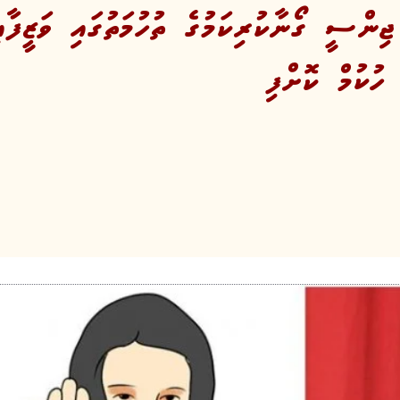
ޖިންސީ ގޯނާކުރިކަމުގެ ތުހުމަތުގައި ވަޒީފާއ