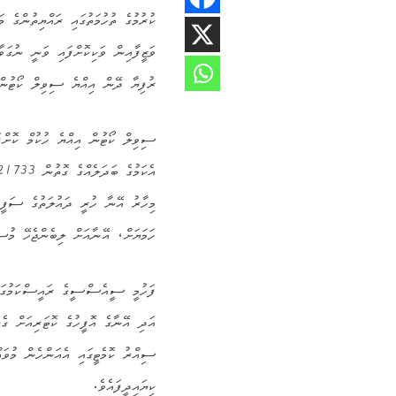
ކުރުމުގެ ތުހުމަތުގައި ރައްޔިތުންގެ 
ރުފިޔާ ދޭން އިއްޔެ ސިވިލް ކޯޓުން 
ސިވިލް ކޯޓުން އިއްޔެ ހުކުމް ކޮށްފަ
މިހާރު އޭނާ ހުރީ ދައުލަތުގެ ސަފީރު
ހަމަޔަށް، އޭނާއަށް ލިބެންޖެހޭ މުސާ
ފަހުމީ ސީއެސްސީގެ ރައީސްކަމުގައި 
އަދި އޭނާގެ އޮފީހުގެ ކޮޓަރިއަށް ގެނ
ސިއްރު ކޮމެޓީގައި އެއަންހެން މުވައ
ކިޔައިދީފައެވެ.