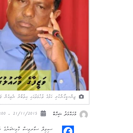
ޖިންސީގޯނާކުރި ކަމުގެ ތުހުމަތުގައި އިތުބާރު ނެތިގެން ފަހ
21/11/2015 - 02:00
މުހައްމަދު ޝިހާބް
ސިވިލް ސާރވިސް ކޮމިޝަނުގެ ރައީސް