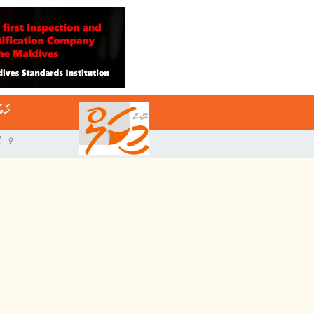
ޚަބ
9 އޯގަސްޓް 2026