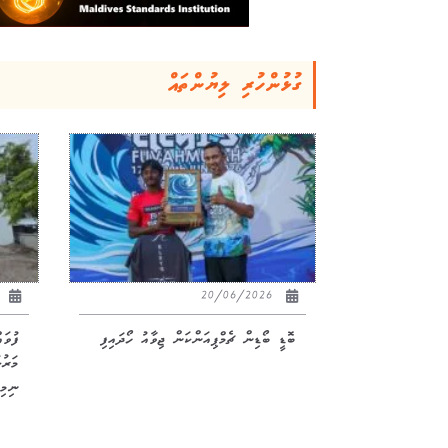
ގުޅުންހުރި ލިޔުންތައް
26
20/06/2026
ބޮޑީ ބޯޑިން ޗެމްޕިއަންކަން ޖިވާއު ހޯދައިފި
ފުވަ
ނިމިއ