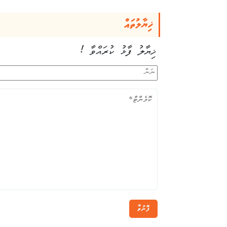
ޚިޔާލުތައް
ޚިޔާލު ފާޅު ކުރައްވާ !
ފޮނުވާ