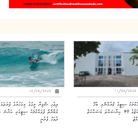
10/06/2026
11/06/20
އްމުލަކު ސިޓީގެ ޤުރުއާނާއި ބެހޭ
ދިވެހި ސާފިން ލީގުގެ މިއަހަރުގެ ފުރަތަމަ
މަރުކަޒުގެ 90 އިންސައްތަ މަސައްކަތް
މުބާރާތް ފުވައްމުލަކު ސިޓީގައި އަންނަ ބ
ްޖެ
ދުވަހު ފެށެނީ