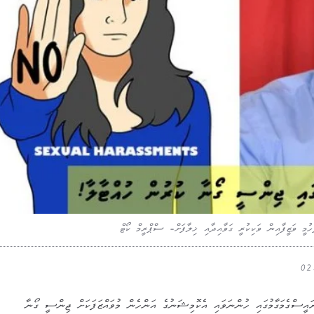
ުމީ ވަޒީފާއިން ވަކިކުރީ ގަވާއިދާއި ޚިލާފަށް- ސްޕްރީމް ކޯޓް
ގެމަގާމުގައި ހުންނަވައި އެކޮމިޝަނުގެ އަންހެން މުވައްޒަފަކަށް ޖިންސީ ގޯނާ