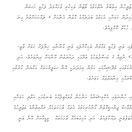
މަޖުލީހުން އިތުބާރު ނެތްކަމުގެ ވޯޓުން ވަކިކުރި މުހައްމަދު ފަހުމީ ހަސަން
ވަޒީފާއިން ވަކިކޮށްފައި ވަނީ ނުގަވާއިދުން ކަމަށާއި އެކަމުގެ ބަދަލެއްގެ ގޮތުން އެނާއަށް 4 ލައްކައަށްވުރެ ގިނަ
ހުކުމް ކޮށްފިއެވެ.
އި ވަނީ ފަހުމީ މަގާމުން ވަކިކޮށްފައި ވަނީ ގާނޫނާއިި ޚިލާފަށް ކަމަށް ވާތީ،
އެކަމުގެ ބަދަލެއްގެ ގޮތުން 421733 ރުފިޔާ 2 މަސްދުވަހުގެ ތެރޭގައި ދައުލަތުން އޭނާއަށް ދިނުމަށެވެ. އަދި
ކަމުގައި މެލޭޝިއާގައި ކަމުން މިއަދަދަކީ އޭނާ ސަފީރުކަމަށް އައްޔަން ކުރުމާއި
ރައާއި އިނާޔަތްތައް ކަމަށެވެ.
ހުންނަވައި އެކޮމިޝަނުގެ އަންހެން މުވައްޒިފެއްގެ ބަނޑުގައި އަތްލި ކަމަށާއި
ްގޮސް ޖިންސީގޮތުން ގޯނާކުރިކަމުގެ އެތައް ވާހަކަތަކެއް ރައްޔިތުންގެ މަޖުލީހުގެ
ްޒަފުވަނީ ދައްކާފައެވެ. އަދި އެއިގެބައެއް ވާހަކަތައް މީޑީއާއަށް އޭނާ ވަނީ