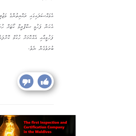
އެމައްސަލައިގައި ރައްޔިތުންގެ މަޖުލީ
އެކަން ފަހުމީ ސްޕްރީމް ކޯޓަށް ހުށަ
ފަހުމީއާއި އެއްކޮޅަށް ހުކުމް ކޮށްފަ
ބުރަވެގެން ނެވެ.