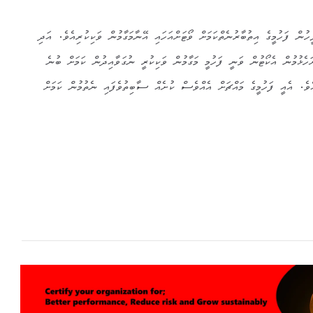
ހުން ފަހުމީގެ އިތުބާރުނެތްކަމަށް ވޯޓަށްއަހައި އޭނާމަގާމުން ވަކިކުރިއެވެ. އަދި
ހެޅުމުން އެކޯޓުން ވަނީ ފަހުމީ މަގާމުން ވަކިކުރީ ނުގަވާއިދުން ކަމަށް ބުނެ
އެވެ. އެއީ ފަހުމީގެ މައްޗަށް އެއްވެސް ކުށެއް ސާބިތުވެފައި ނެތުމުން ކަމަށް