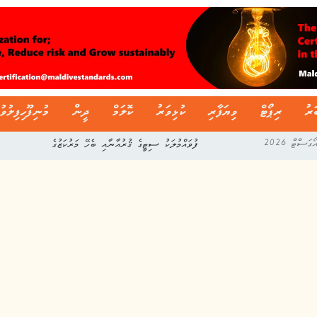
ަރު
ރިޕޯޓް
ވިޔަފާރި
ކުޅިވަރު
ކޮލަމް
ދީން
މުނިފޫހިފިލުވު