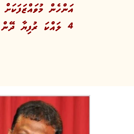
އަންހެން މުވައްޒަފަކަށް 
4 ލައްކަ ރުފިޔާ ދޭން ހުކުމް ކޮށްފި