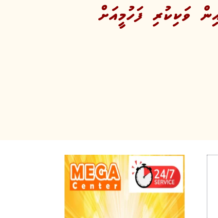
ިން ވަކިކުރި ފަހުމީއަށް