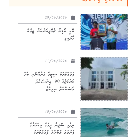
20/06/2026
ބޮޑީ ބޯޑިން ޗެމްޕިއަންކަން ޖިވާއު
ހޯދައިފި
11/06/2026
ފުވައްމުލަކު ސިޓީގެ ޤުރުއާނާއި ބެހޭ
މަރުކަޒުގެ 90 އިންސައްތަ
މަސައްކަތް ނިމިއްޖެ
10/06/2026
ދިވެހި ސާފިން ލީގުގެ މިއަހަރުގެ
ފުރަތަމަ މުބާރާތް ފުވައްމުލަކު