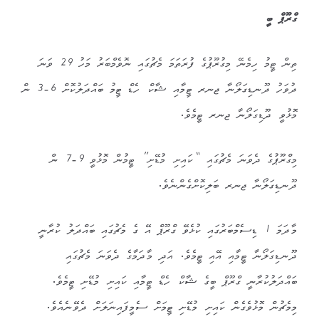
ގްރޫޕް ބީ
ތިން ޓީމު ހިމެނޭ މިގުރޫޕުގެ ފުރަތަމަ މެޗުގައި ނޮވެމްބަރު މަހު 29 ވަނަ
ދުވަހު ދޫނޑިގަލޯނާ ޖނރ ޓީމާއި ޝާކް ހެޑް ޓީމު ބައްދަލުކޮށް 6-3 ން
މޮޅުވީ ދޫޑިގަލޯނާ ޖނރ ޓީމެވެ.
މިގްރޫޕުގެ ދެވަނަ މެޗުގައި “ކައިށި މުޑޭށި” ޓީމުން މޮޅުވީ 9-7 ން
ދޫނޑިގަލޯނާ ޖނރ ބަލިކޮށްގެންނެވެ.
މާދަމަ 1 ޑިސެމްބަރުގައި ކުޅެވޭ ގްރޫޕް އޭ ގެ މެޗުގައި ބައްދަލު ކުރާނީ
ދޫނޑިގަލޯނާ ޓީމާއި އޭއި ޓީމެވެ. އަދި މާދަމާގެ ދެވަނަ މެޗުގައި
ބައްދަލުކުރާނީ ގްރޫޕް ބީގެ ޝާކް ހެޑް ޓީމާއި ކައިށި މުޑޭށި ޓީމެވެ.
މިމެޗުން މޮޅުވެގެން ކައިށި މުޑޭށި ޓީމަށް ސެމީފައިނަލަށް ދެވޭނެއެވެ.