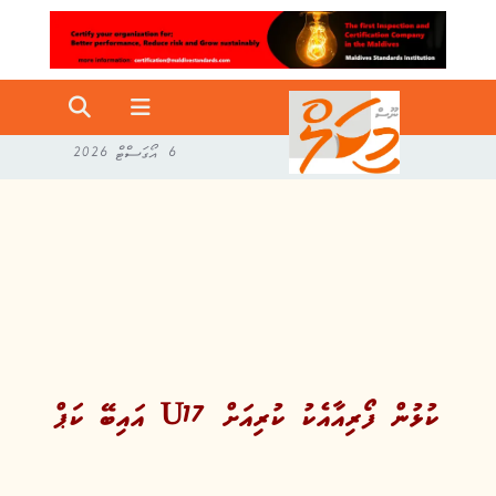
6 އޯގަސްޓް 2026
އައިބޭ ކަޕް U17 ކުޅުން ފޯރިއާއެކު ކުރިއަށް