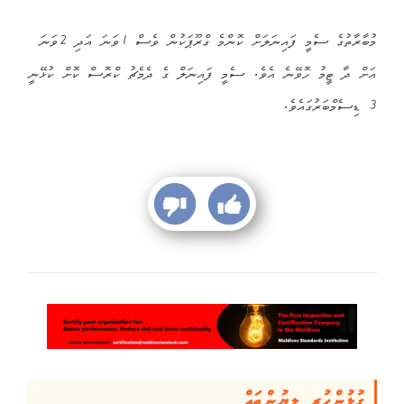
މުބާރާތުގެ ސެމީ ފައިނަލަށް ކޮންމެ ގްރޫޕަކުން ވެސް 1ވަނަ އަދި 2ވަނަ
އަށް ދާ ޓީމު ހޮވޭނެ އެވެ. ސެމީ ފައިނަލް ގެ ދެމެޗު ކްރޮސް ކޮށް ކުޅޭނީ
3 ޑިސެމްބަރުގައެވެ.
ގުޅުންހުރި ލިޔުންތައް