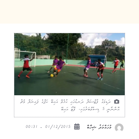
ދަޑިމަގު ފުޓްސަލް ދަނޑުގައި ކުޅެވޭ އައިބޭ ކަޕްގެ ފައިނަލް މެޗު
އޮންނާނީ 5 ޑިސެމްބަރުގައި. ފޮޓޯ އައިބޭ
01/12/2015 - 00:31
މުހައްމަދު ޝިހާބް