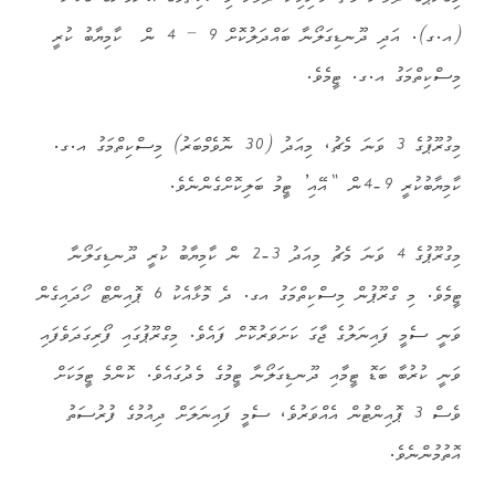
(އ.ގ). އަދި ދޫނޑިގަލޯނާ ބައްދަލުކޮށް 9 – 4 ން ކާމިޔާބު ކުރީ
މިސްކިތްމަގު އ.ގ. ޓީމެވެ.
މިގުރޫޕުގެ 3 ވަނަ މެޗު، މިއަދު (30 ނޮވެމްބަރު) މިސްކިތްމަގު އ.ގ.
ކާމިޔާބުކުރީ 9-4ން “އޭއި’ ޓީމު ބަލިކޮށްގެންނެވެ.
މިގުރޫޕުގެ 4 ވަނަ މެޗު މިއަދު 3-2 ން ކާމިޔާބު ކުރީ ދޫނޑިގަލޯނާ
ޓީމެވެ. މި ގްރޫޕުން މިސްކިތްމަގު އގ. ދެ މޮޅާއެކު 6 ޕޮއިންޓް ހޯދައިގެން
ވަނީ ސެމީ ފައިނަލުގެ ޖާގަ ކަށަވަރުކޮށް ފައެވެ. މިގްރޫޕުގައި ފޯރިގަދަވެފައި
ވަނީ ކުރުބާ ބަޑޮ ޓީމާއި ދޫނޑިގަލޯނާ ޓީމުގެ މެދުގައެވެ. ކޮންމެ ޓީމަކަށް
ވެސް 3 ޕޮއިންޓުން އެއްވަރުވެ، ސެމީ ފައިނަލަށް ދިއުމުގެ ފުރުސަތު
އޮތުމުންނެވެ.