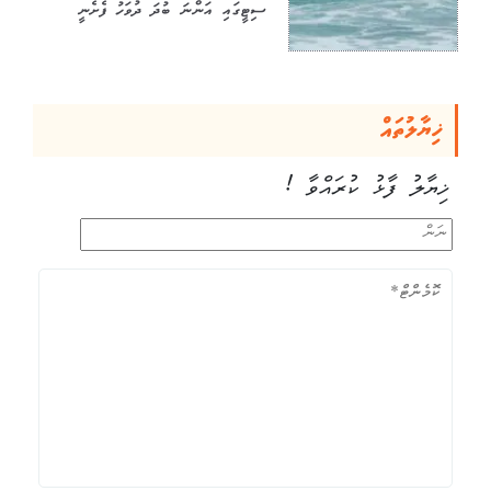
ސިޓީގައި އަންނަ ބުދަ ދުވަހު ފެށެނީ
ޚިޔާލުތައް
ޚިޔާލު ފާޅު ކުރައްވާ !