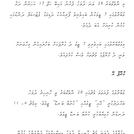
މި ނޮވެމްބަރު 28 ވަނަ ދުވަހު ފެށުނު އައިބޭ ކަޕް 17 އަހަރުން ދަށް
މުބާރާތުގައި 7 ޓީމަކުން ބައިވެރިވެ ފޯރިއާއެކު ދަޑިމަގު ފުޓުސަލް ދަންޑުގައި
ކުޅުން ކުރިޔަށް އެބަ ދެއެވެ.
މިމުމާބާރާތުގައި ބައިވެރިވި 7 ޓީމު ދެ ގުރޫޕަކަށް ބަހާލައިގެން މިހާތަނަށް
ވަނީ ދެ ގްރޫޕުގެ މެޗުތައް ވެސް ކުޅެފައެވެ.
ގްރޫޕް އޭ
މުބާރާތުގެ ފުރަތަމަ މެޗުގައި 28 ނޮވެމްބަރު ވީ ހޮނިހިރު ދުވަހު
ބައްދަލުކުރީ “އޭއި” ޓީމުއާއި “ކުރުބާ ބަނޑޮ” ޓީމެވެ. މިމެޗު 4- 11
ލަނޑުން ކާމިޔާބުކުރީ ކުރުބާ ބަނޑޮ ޓީމެވެ.
މިގުރޫޕުގެ ދެވަނަ މެޗު ހޮނިހިރު ދުވަހު މިސްކިތްމަގު އެންމެންގެ ގުޅުން