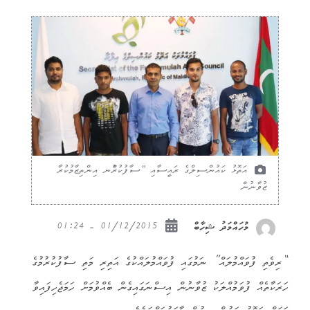
އަތޮޅު ކައުންސިލްގެ ރައީސާއި "ސާފުކުރުްނ އިންތިޒާމުކުރާ
ޒުވާނުން
01/12/2015 - 01:24
މުހައްމަދު ޝިހާބް
“ރިވެތި ފުވައްމުލައް” ނަމުގައި ފުވައްމުލައްކުގެ އަތިރި މަތި ސާފުކުރުމުގެ
ހަރަކާތެއް ފުވަމުއްލަކު ޒުވާނުން އިސްނަގައިގެން ބެއްވުމަށް ހަމަޖެހިފައިވާ