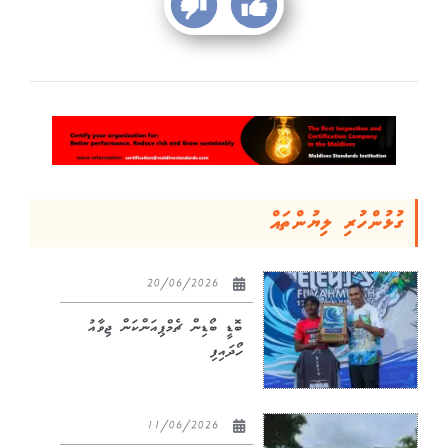
ގުޅުންހުރި ލިޔުންތައް
20/06/2026
ބޮޑީ ބޯޑިން ޗެމްޕިއަންކަން ޖިވާއު
ހޯދައިފި
11/06/2026