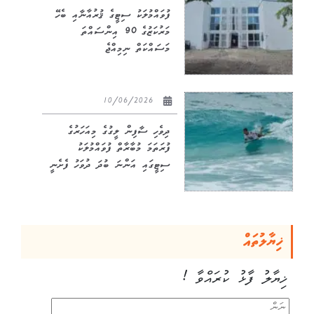
ފުވައްމުލަކު ސިޓީގެ ޤުރުއާނާއި ބެހޭ
މަރުކަޒުގެ 90 އިންސައްތަ
މަސައްކަތް ނިމިއްޖެ
10/06/2026
ދިވެހި ސާފިން ލީގުގެ މިއަހަރުގެ
ފުރަތަމަ މުބާރާތް ފުވައްމުލަކު
ސިޓީގައި އަންނަ ބުދަ ދުވަހު ފެށެނީ
ޚިޔާލުތައް
ޚިޔާލު ފާޅު ކުރައްވާ !