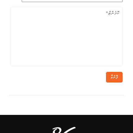
ފޮނުވާ