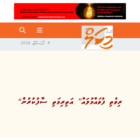
8 އޯގަސްޓް 2026
“ރިވެތި ފުވައްމުލައް” އަތިރިމަތި ސާފުކުރުން