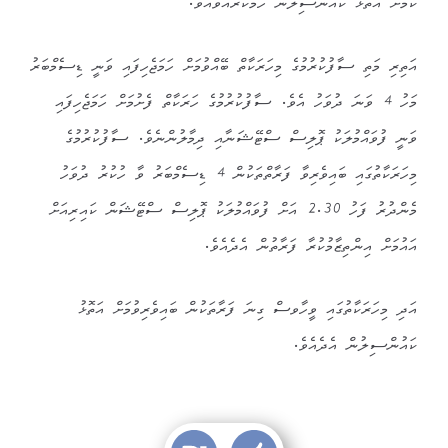
ކަމަށް އަތޮޅު ކައުންސިލުން ހާމަކުރައްވައެވެ.
އަތިރި މަތި ސާފުކުރުމުގެ މިހަރަކާތް ބޭއްވުމަށް ހަމަޖެހިފައި ވަނީ ޑިސެމްބަރު
މަހު 4 ވަނަ ދުވަހު އެވެ. ސާފުކުރުމުގެ ހަރަކާތް ފެށުމަށް ހަމަޖެހިފައި
ވަނީ ފުވައްމުލަކު ޕޮލިސް ސްޓޭޝަނާއި ދިމާލުންނެވެ. ސާފުކުރުމުގެ
މިހަރަކާތުގައި ބައިވެރިވާ ފަރާތްތަކުން 4 ޑިސެމްބަރު ވާ ހުކުރު ދުވަހު
މެންދުރު ފަހު 2.30 އަށް ފުވައްމުލަކު ޕޮލިސް ސްޓޭޝަން ކައިރިއަށް
އައުމަށް އިންތިޒާމުކުރާ ފަރާތުން އެދެއެވެ.
އަދި މިހަރަކާތުގައި ވީހާވސް ގިނަ ފަރާތަކުން ބައިވެރިވުމަށް އަތޮޅު
ކައުންސިލުން އެދެއެވެ.