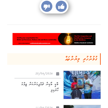
ގުޅުންހުރި ލިޔުންތައް
20/06/2026
ބޮޑީ ބޯޑިން ޗެމްޕިއަންކަން ޖިވާއު
ހޯދައިފި