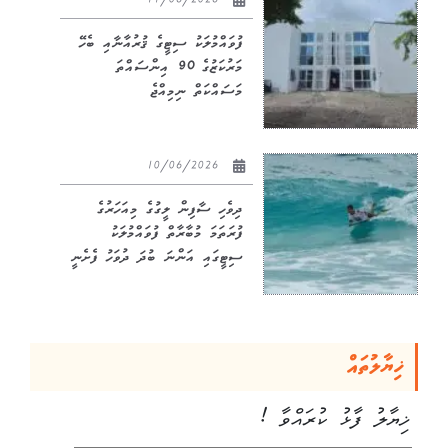
11/06/2026
ފުވައްމުލަކު ސިޓީގެ ޤުރުއާނާއި ބެހޭ
މަރުކަޒުގެ 90 އިންސައްތަ
މަސައްކަތް ނިމިއްޖެ
10/06/2026
ދިވެހި ސާފިން ލީގުގެ މިއަހަރުގެ
ފުރަތަމަ މުބާރާތް ފުވައްމުލަކު
ސިޓީގައި އަންނަ ބުދަ ދުވަހު ފެށެނީ
ޚިޔާލުތައް
ޚިޔާލު ފާޅު ކުރައްވާ !