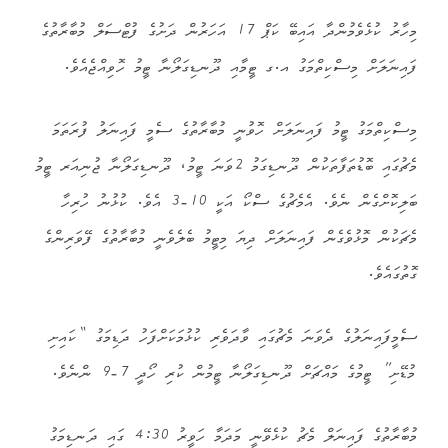
މިހާރު ކުޅެވެމުންދާ އައިބޭ ކަޕް 17 އަހަރުން ދަށުގެ ފުޓްސަލް މުބާރާތުގެ
ފައިނަލަށް މިސްކިތްމަގު އ.ގ ޓީމާއި ދޫނޑިގަލޯނާ ޓީމު ހޮވިއްޖެއެވެ.
މިސްކިތްމަގު ޓީމު ފައިނަލަށް ހޮވުނީ މުބާރާތުގެ ސެމީ ފައިނަލު ފުރަތަމަ
މެޗުގައި ބޮޑުތަފާތަކުން ދޫނޑިގަމު 2ވަނަ ޓީމު، ދޫނޑިގަލޯނާ ޖުނިއަރ ޓީމު
ބަލިކޮށްގެން ނެވެ. އެމެޗުގެ ސްކޯ އަކީ 10-3 އެވެ. ކުޅުނު ހުރިހާ
މެޗަކުން މޮޅުވެގެން ފައިނަލަށް ދިޔަ މިޓީމު ބެލެވެނީ މުބާރާތުގެ ފޭވަރިންގެ
ގޮތުގައެވެ.
ސެމީފައިނަލުގެ ދެވަނަ މެޗުގައި ވާދަވެރި ކުޅުމަކަށްފަހު ދަޑިމަގު “ކައިށި
މުޑޭށި” ޓީމުގެ މައްޗަށް ދޫނޑިގަލޯނާ ޓީމުން ކުރި ހޯދީ 7-9 ންނެވެ.
މުބާރާތުގެ ފައިނަލް މެޗު ކުޅެވޭނީ މަދަމާ ހަވީރު 4:30 ގައި ދަނޑިމަގު