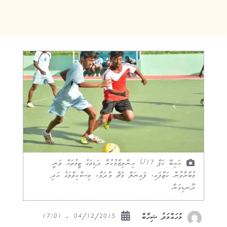
އައިބޭ ކަޕް U17 އިންތިޒާމުކުރާ ދަޑިމަގު ޓީމުތައް ވަނީ
މުބާރާތުން ކަޓާފައި. ފައިނަލް މެޗް މާދަމާ- މިސްކިތްމަގު އަދި
ދޫނޑިގަން
04/12/2015 - 17:01
މުހައްމަދު ޝިހާބް