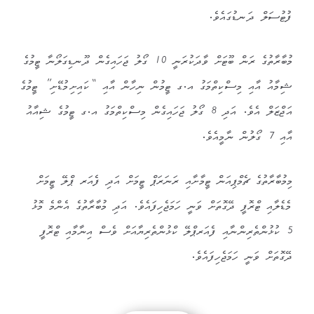
ފުޓުސަލް ދަނޑުގައެވެ.
މުބާރާތުގެ ރަން ބޫޓަށް ވާދަކުރަނީ 10 ގޯލު ޖަހައިގެން ދޫނޑިގަލޯނާ ޓީމުގެ
ޝިމާއު އާއި މިސްކިތްމަގު އ.ގ ޓީމުން ނިހާން އާއި “ކައިށިމުޑޭށި” ޓީމުގެ
އަޖްޒަލް އެވެ. އަދި 8 ގޯލު ޖަހައިގެން މިސްކިތްމަގު އ.ގ ޓީމުގެ ޝިއާއު
އާއި 7 ގޯލުން ނާމީއެވެ.
މިމުބާރާތުގެ ޗެމްޕިއަން ޓީމާށާއި ރަނަރަޕް ޓީމަށް އަދި ފެއަރ ޕްލޭ ޓީމަށް
މެޑެލާއި ޓްރޮފީ ދޭގޮތަށް ވަނީ ހަމަޖެހިފައެވެ. އަދި މުބާރާތުގެ އެންމެ މޮޅު
5 ކުޅުންތެރިންނާއި ފެއަރޕްލޭ ކްޅުންތެރިޔާއަށް ވެސް އިނާމާއި ޓްރޮފީ
ދޭގޮތަށް ވަނީ ހަމަޖެހިފައެވެ.