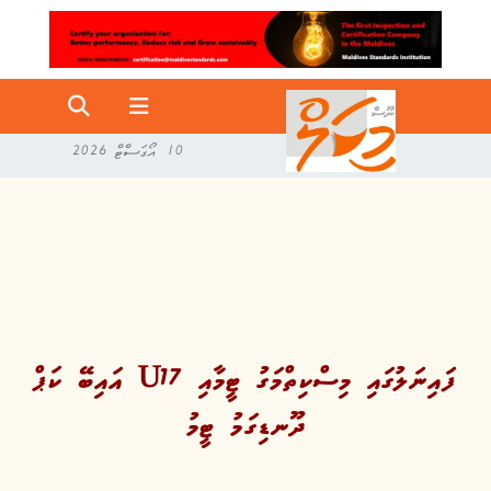
10 އޯގަސްޓް 2026
އައިބޭ ކަޕް U17 ފައިނަލުގައި މިސްކިތްމަގު ޓީމާއި
ދޫނޑިގަމު ޓީމު