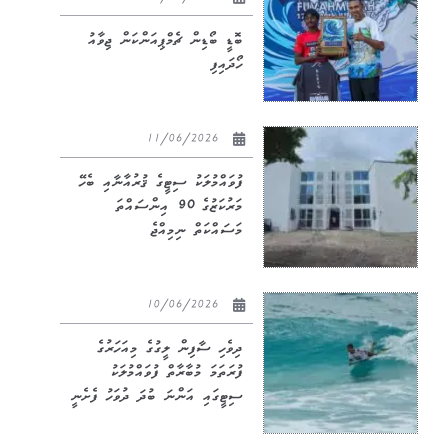
ބޮޑީ ބޯޑިން ޗެމްޕިއަންކަން ޖިވާއު
ހޯދައިފި
11/06/2026
ފުވައްމުލަކު ސިޓީގެ ޤުރުއާނާއި ބެހޭ
މަރުކަޒުގެ 90 އިންސައްތަ
މަސައްކަތް ނިމިއްޖެ
10/06/2026
ދިވެހި ސާފިން ލީގުގެ މިއަހަރުގެ
ފުރަތަމަ މުބާރާތް ފުވައްމުލަކު
ސިޓީގައި އަންނަ ބުދަ ދުވަހު ފެށެނީ