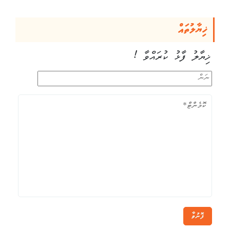
ޚިޔާލުތައް
ޚިޔާލު ފާޅު ކުރައްވާ !
ފޮނުވާ