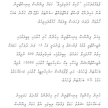
ފުވައްމުލަކުގައި “ގާއިމު ކުރެވިފައިވާ” ކަމަށް ފިނޭންސް މިނިސްޓްރީން
ބުނާ އައިލެންޑް ވޭސްޓް މެނޭޖްމެންޓް ސެންޓަރު އަޕްގްރޭޑް ކުރާނެ ބަޔަކު
ހޯދުމަށް ދެވަނަ ފަހަރަސް ބީލަމަށް ހުޅުވާލައިފިއެވެ.
މިއަދު ފިނޭންސް މިނިސްޓްރީން އިޢުލާން ކުރި ގޮތުގައި މިބީލަމުގައި
ރެޖިސްޓްރީ ވުމުގެ ފުރުސަތު މި ޖެނުއަރީ މަހު 13 ވަނަ ދުވަހާއި ހަމަޔަށް
އިތުރު ކޮށްފައިވާ ކަމަށެވެ. މިބީލަމުގަިއ ބައިވެރިވުމަށް 500 ރުފިޔާގެ
ރެޖިސްޓްރޭޝަން ފީއަކާއި ބިޑް ސެކިއުރިޓީގެ ގޮތުގައި 15000 ރުފިޔާ
ބަހައްޓަން ޖެހެއެވެ. އަދި ޕާފޯމަންސް ސެކިއުރިޓީގެ ގޮތުގައި މަސައްކަތުގެ
އަގުގެ %5 ބަހައްޓަން ޖެހެއެވެ.
ކުރިން އިކޮނޮމިކް މިނިސްޓްރީން ކުރި އިއުލާންގެ މުއްދަތު ހަމަވިއިރު
މަސައްކަތުގެ ޝަރުތު ހަމަވާ ފަރާތެއް ލިބިފައި ނުވާ ކަމަށް ފިނޭންސް