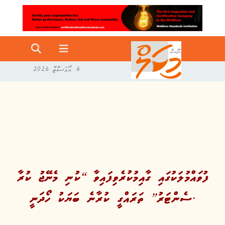
6 އޯގަސްޓް 2026
ފުވައްމުލަކުގައި ގާއިމުކުރެވިފައިވާ “ކުނި މެނޭޖު ކުރާ
ސެންޓަރު” ތަރައްގީ ކުރާނެ ބަޔަކު ހޯދަނީ.