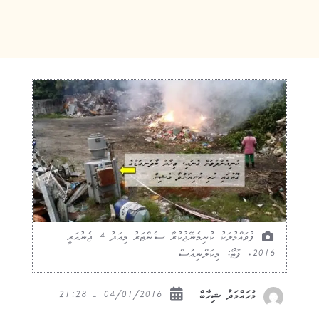
ފުވައްމުލަކު ކުނިމެނޭޖުކުރާ ސެންޓަރު މިއަދު 4 ޖެނުއަރީ
2016. ފޮޓޯ: މިކަލްނިއުސް
04/01/2016 - 21:28
މުހައްމަދު ޝިހާބް