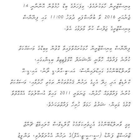
މިނިސްޓްރީން ހާމަކުރެއެވެ. މިފަހަރުގެ ބިޑް ހުޅުވުން އޮންނާނީ 14
ޖެނުއަރީ 2016 ވާ ބުރާސްފަތި ދުވަހު 11:00 ގައި ފިނޭންސް
މިނިސްޓްރީގެ ޖަލްސާ ކުރާ މާލަމުގަ އެވެ.
ފިނޭންސް މިނިސްޓްރީން ހާމަކުރައްވާފައިވާ ގޮތުން މިބިޑްގެ މަސައްކަތް
ކުރާނެ ފަރާތެއް ހޮވާނީ ނޭޝަނަލް ކޮމްޕެޓިޓިވް ބިޑިންގގައި،
ވާރލްޑްބޭންކުގެ ގައިޑްލައިންސް: އައ.ބީ.އާރު.ޑީ ލޯނު، އައި.ޑީ.އޭ
ކްރެޑިޓް އަދި ހިލޭ އެހީގެ ދަށުން ޤައުމުތަކުން ތަކެތި ހޯދުމާއި، މަސައްކަތް
ކުރާނެ ފަރާތްތައް ހޯދުން- ޖަނަވަރީ 2011 ގައިވާ އުސޫލުތަކާ އެއްގޮތްވާ
ގޮތުގެ މަތިން، ޝަރުޠު ހަމަވާ ހުރިހާ ފަރާތްތަކަށެވެ.
މިއީ ވާރލްޑްބޭންކުގެ އެހީތެރިކަމާއެކު މޯލްޑިވްސް ކްލައިމެޓް ޗޭންޖް
ޓްރަސްޓް ފަންޑު (ސީ.ސީ.ޓީ.އެފް)ގެ ދަށުން އެކުލަވާލެވި، ތަންފީޒު