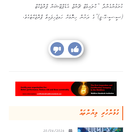
ކުރަމުންގެންދާ “ކްލައިމެޓް ޗޭންޖް އެޑެޕްޓޭޝަން ޕްރޮޖެކްޓް
(ސީ.ސީ.އޭ.ޕީ)”ގެ ދަށުން ހިންުމަށް ހަމޖެހިފައިވާ ޕްރޮޖެކްޓެކެވެ.
ގުޅުންހުރި ލިޔުންތައް
20/06/2026