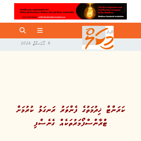
8 އޯގަސްޓް 2026
ކަރަންޓް ޚިދުމަތުގެ ފެންވަރު ރަނގަޅު ކުރުމަށް
ޓްރާންސްފޯމަރުތަކެއް ގެނެސްފި