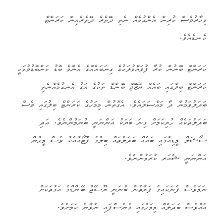
މިހާރުވެސް ކުރިން އެންގުމެއް ނެތި ދޭތެރެ ދޭތެރެއިން ކަރަންޓް
ކެނޑެއެވެ.
ކަރަންޓް ބޭނުން ކުރާ ފުވައްމުލަކުގެ ގިނަބަޔެއްގެ އެންމެ ބޮޑު ކަންބޮޑުވުމަކީ
ކަރަންޓް ބިލްގައި ބައެއް ޔޫޒޭޖް ބޭންޑް ތަކުގެ އަގު އެނގުމެއްނެތި
ބަދަލުވަމުން ދާ މައްސަލައެވެ. އެގޮތުން މިމަހުގެ ކަރަންޓް ބިލުގައި ވެސް
ބަދަލުތަކެއް ހުރިކަމަށް ގިނަ ބަޔަކު އަންނަނީ ބުނަމުންނެވެ. އަދި
ސޯޝަލް މީޑިއާގައި ބައެއް ބަދަލުތައް ބިލުގެ ފޮޓޯއާއެކު ވެސް މީހުން
އަންނަނީ ޝެއަރ ކުރަމުންނެވެ.
ނަމަވެސް ފެނަކައިގެ ފަރާތުން ބުނަނީ ޔޫސޭޖު ބޭންޑްގެ އަގުތަކަށް
އެއްވެސް ބަދަލެއް މިމަހުގައި ގެނެސްފައި ނުވާނެ ކަމަށެވެ.