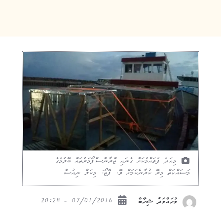
މިއަދު ފުވައްމުކަށް ގެނައި ޓްރާންސްފޯމަރުތައް ބޭލުމުގެ
މަސައްކަތް މިރޭ ކުރާނެކަމަށް ވޭ. ފޮޓޯ: މިކަލް ނިއުސް
07/01/2016 - 20:28
މުހައްމަދު ޝިހާބް