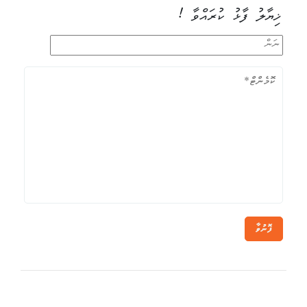
ޚިޔާލު ފާޅު ކުރައްވާ !
ފޮނުވާ