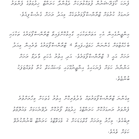
ފެނަކަ ކޯޕަރޭޝަނުން ފުވައްމުލަކަށް ދެމުންދާ ކަރަންޓް ޚިދުމަތުގެ ފެންވަރު
ރަނގަޅު ކުރުމަށް ޓްރާންސްފޯމަރުތަކެއް މިއަދު ރަށަށް ގެނެސްފިއެވެ.
އިންޖީނުގެއިން އެކި އަވަށްތަކުގައި ގާއިމުކޮށްފައިވާ ޓްރާންސްފޯމަރުގެ ތަކުގައި
ބެހެއްޓުމަށް ގެންނަން ހަމަޖެހފައިވާ 4 ޓްރާންސްފޯމަރުގެ ތެރެއިން މިއަދު
ރަށަށް އައީ 3 ޓްރާންސްފޯމަރެވެ. އަދި އިތުރު އެކަތި މާދަމާ ރަށަށް
އަންނާނެ ކަމަށް ފެނަކައިގެ އިންޖީނުގޭގައި މަސައްކަތް ކުރާ މުވައްޒަފަކު
ބުންޏެވެ.
މިގެންނަ ޓްރާންސްފޯމަރުތައް މެދުވެރިކޮށް އިތުރު ގެތަކަށް މިހާރަށްވުރެ
ފެންވަރު ރަނގަޅުކޮށް ކަރަންޓްގެ ޚިދުމަތް ފޯރުކޮށް ދެވޭނެކަމަށް މައުލޫމާތު
ލިބެއެވެ. މިހާރު މިރަށަށް ގާތްގަޑަކަށް 2 މެގަވޮޓްގެ ކަރަންޓް ބޭނުންކުރެވޭ
ކަމަށް ވެއެވެ.