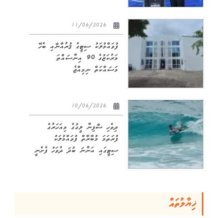
11/06/2026
ފުވައްމުލަކު ސިޓީގެ ޤުރުއާނާއި ބެހޭ
މަރުކަޒުގެ 90 އިންސައްތަ
މަސައްކަތް ނިމިއްޖެ
10/06/2026
ދިވެހި ސާފިން ލީގުގެ މިއަހަރުގެ
ފުރަތަމަ މުބާރާތް ފުވައްމުލަކު
ސިޓީގައި އަންނަ ބުދަ ދުވަހު ފެށެނީ
ޚިޔާލުތައް