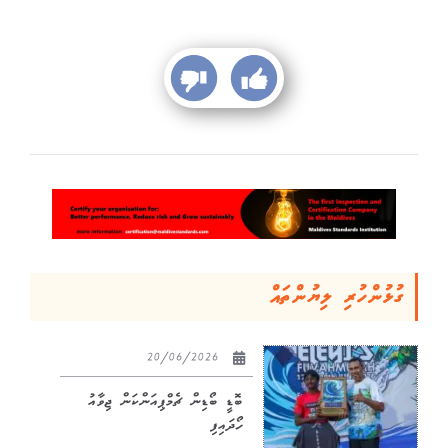
ގުޅުންހުރި ލިޔުންތައް
20/06/2026
ބޮޑީ ބޯޑިން ޗެމްޕިއަންކަން ޖިވާއު
ހޯދައިފި