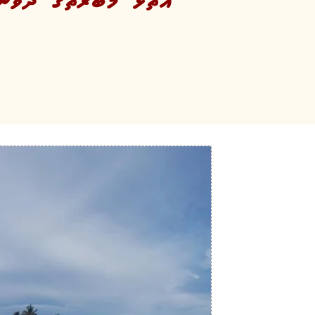
އަތޮޅު މުބާރާތުގެ ދެވަނަ