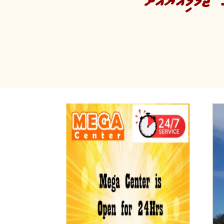
ޖަމްމިއްޔާއަށް