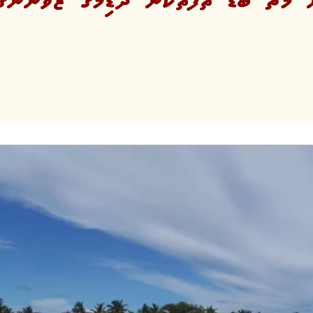
 މެޗް ބޮޑު ތަފާތަކުން ދަޑިމަގު ޒުވާނުންގެ 