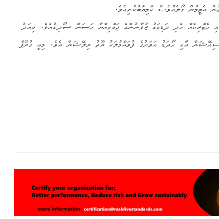
ތުން އެޓީމުން ގޯލެއްވެސް ކާމިޔާބުކުރިއެވެ.
ގައި ހެޓްރިކެއް ހެދި ދަޑިމަގު ޒުވާނުންގެ ޖަމްމިއްޔާ ހަސަން ސޯދިގުއެވެ. މިއަދު
ިއޭޝަން އާއި ހޯދަޑު އަވަށުގެ ފުވައްމުލަކު ޔޫތު ރިލޭޝަން އެވެ. މިއީ ގުރޫޕް