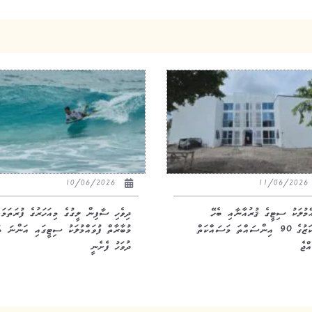
10/06/2026
11/06/20
އްމުލަކު ސިޓީގެ ޤުރުއާނާއި ބެހޭ
ދިވެހި ސާފިން ލީގުގެ މިއަހަރުގެ ފުރަތަމަ
މަރުކަޒުގެ 90 އިންސައްތަ މަސައްކަތް
މުބާރާތް ފުވައްމުލަކު ސިޓީގައި އަންނަ ބ
ްޖެ
ދުވަހު ފެށެނީ