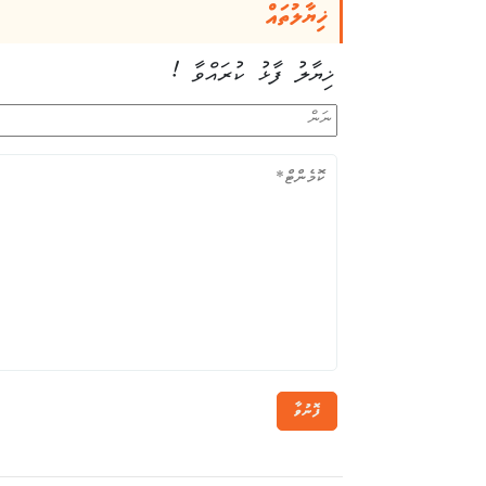
ޚިޔާލުތައް
ޚިޔާލު ފާޅު ކުރައްވާ !
ފޮނުވާ