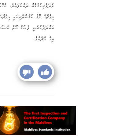
ވާދަވެރިކުޅުމެއް ދައްކާފައެވެ. އެގޮ
މިމެޗްގެ މޮޅު ކުޅުންތެރިޔަކީ މިމެޗް
ބައްދަލުކުރާނީ ފުނާޑު ޔޫތު އެސޯސ
ބީގެ މެޗެކެވެ.