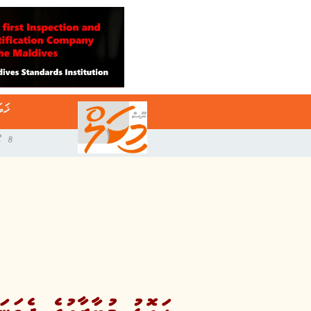
ޚަބ
8 އޯގަސްޓް 2026