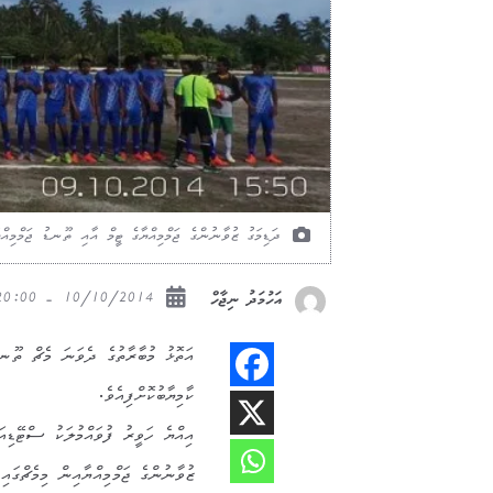
ދަޑިމަގު ޒުވާނުންގެ ޖަމްމިއްޔާގެ ޓީމް އާއި ތޫނޑު ޖަމްމިއް
10/10/2014 - 20:00
އަހުމަދު ނިޖާހް
ކާމިޔާބުކޮށްފިއެވެ.
އިއްޔެ ހަވީރު ފުވައްމުލަކު ސްޓޭޑިއ
ޒުވާނުންގެ ޖަމްމިއްޔާއިން މިމެޗްގައި