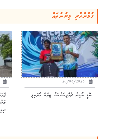
ގުޅުންހުރި ލިޔުންތައް
26
20/06/2026
ބޮޑީ ބޯޑިން ޗެމްޕިއަންކަން ޖިވާއު ހޯދައިފި
ފުވަ
ނިމިއ