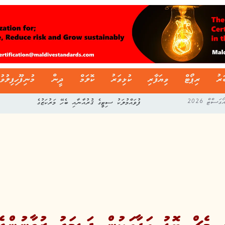
ަރު
ރިޕޯޓް
ވިޔަފާރި
ކުޅިވަރު
ކޮލަމް
ދީން
މުނިފޫހިފިލުވު
ފުވައްމުލަކު ސިޓީގެ ޤުރުއާނާއި ބެހޭ މަރުކަޒުގެ