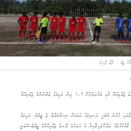
ޔާގެ ޓީމް . ފޮޓޯ ފާއިދު
އަތޮޅު މުބާރާތުގެ ދެވަނަ މެޗް ތޫނޑު ޖަމްމިއްޔާ އާއި ބައްދަލުކޮށް 7-1 އިން ދަޑިމަގު ޒުވާނުންގެ ޖަމްމިއްޔާ
ަމްގައި ކުޅުނު މެޗަކީ ދަނޑިމަގު އަވަށަށް ނިސްބަތްވާ ދެ ޓީމެވެ. ދަޑިމަގު
 މޮޅުކުޅުމެއް ދައްކާފައިވާއިރު އެ އަވަށުގެ ތޫނޑު ޖަމްމިއްޔާގެ ޓީމްވެސްވަނީ