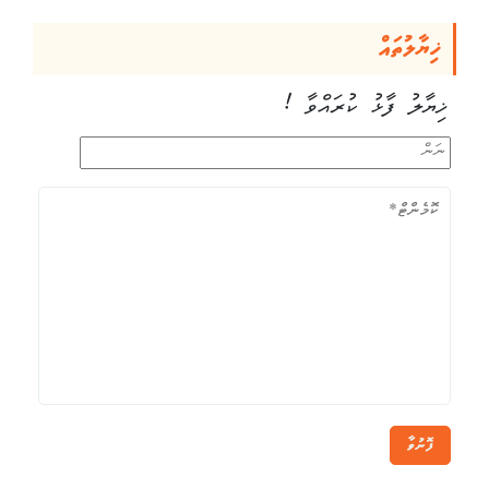
ޚިޔާލުތައް
ޚިޔާލު ފާޅު ކުރައްވާ !
ފޮނުވާ