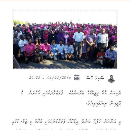
06/03/2016 - 20:03
ސާއިމް މޫސާ
ވެރިކަން ކުރާ ޕީޕީއެމްގެ ޖަލްސާއެއް ފުވައްމުލަކުގައި ބާއްވަން އެ
ޕާޓީއިން ނިންމައިފިއެވެ.
މި އަންނަށް ހަފްތާ ބަންދާ ދިމާކޮއް ފުވައްމުލަކުގައި ބާއްވާ މި ޖަލްސާގައި