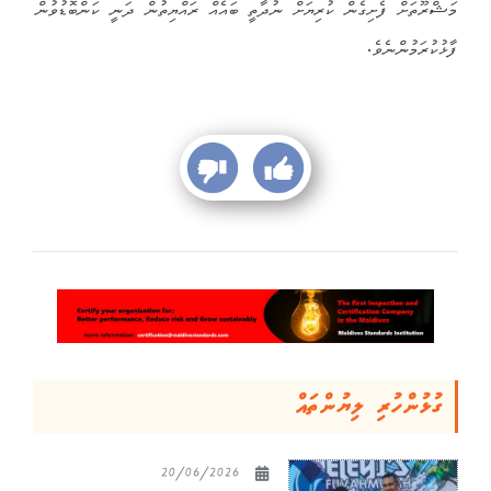
މަޝްރޫތަށް ފެށިގެން ކުރިޔަށް ނުދާތީ ބައެއް ރައްޔިތުން ދަނީ ކަންބޮޑުވުން
ފާޅުކުރަމުންނެވެ.
ގުޅުންހުރި ލިޔުންތައް
20/06/2026