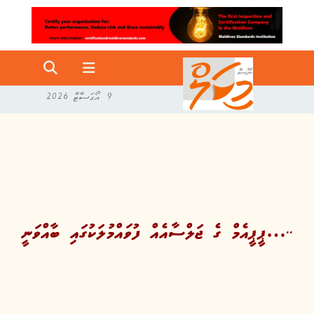
9 އޯގަސްޓް 2026
ޕީޕީއެމް ގެ ޖަލްސާއެއް ފުވައްމުލަކުގައި ބާއްވަނީ…..