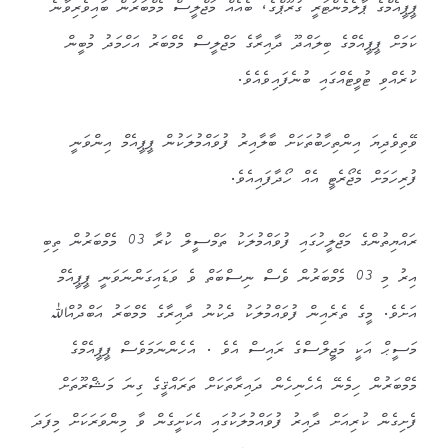
ޕީޕީއެމްގެ ޕާލެމެންޓަރީ ގުރޫޕްގެ، ބެއެއް މަޖްލީސް މެމްބަރުން ބައިވެރިވާނެ
ކަމަށް ޕީޕީއެމްގެ ބިލައްދޫ ދާއިރާގެ މަޖްލީސް މެމްބަރު އަހްމަދު މުބީން
ކުރެއްވި ޓުވީޓެއްގައި ބުނެފައިވެއެވެ.
ވޭތިވެދިޔަ އިންތިހާބުތަކަށް ބާލާއިރު ފުވައްމުލަކުން ޕީޕީއެމް އިންވަނީ
ފުރިހަމަށް މެޖޯރެޓީ އެއް ހޯދާފައިއެވެ.
ރައްޔިތުންގެ މަޖްލީހުގައި ފުވައްމުލަކު ތަމްސީލް ކުރާ 03 މެމްބަރުން ތިބި
އިރު މި 03 މެމްބަރުން ވެސް ނިސްބަތް ވެ ވަޑައިގަންނަވަނީ ޕީޕީއެމް
އަށެވެ. މީގެ ތެރެއިން ފުވައްމުލަކު ދެކުނު ދާއިރާގެ މެމްބަރު އަބްދުއްﷲ
މަސީޙް އަކީ މަޖީލްސްގެ ރައިސް އެވެ . އެހެންނަމަވެސް ޕީޕީއެމްގެ
މެމްބަރުން ހިމެނޭ އެހެނިހެން ދައިރާތަކަށް ތަރައްޤީގެ ގިނަ މަޝްރޫތަށް
ފެށިގެން ކުރިއަށް ދާއިރު ފުވައްމުލަކުގައި އެކަށީގެން ވާ މިންވަރަކަށް މިފަދަ