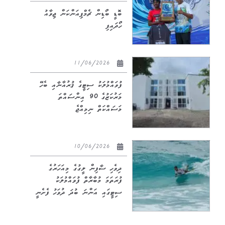
ބޮޑީ ބޯޑިން ޗެމްޕިއަންކަން ޖިވާއު
ހޯދައިފި
11/06/2026
ފުވައްމުލަކު ސިޓީގެ ޤުރުއާނާއި ބެހޭ
މަރުކަޒުގެ 90 އިންސައްތަ
މަސައްކަތް ނިމިއްޖެ
10/06/2026
ދިވެހި ސާފިން ލީގުގެ މިއަހަރުގެ
ފުރަތަމަ މުބާރާތް ފުވައްމުލަކު
ސިޓީގައި އަންނަ ބުދަ ދުވަހު ފެށެނީ