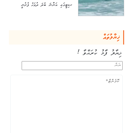
ސިޓީގައި އަންނަ ބުދަ ދުވަހު ފެށެނީ
ޚިޔާލުތައް
ޚިޔާލު ފާޅު ކުރައްވާ !