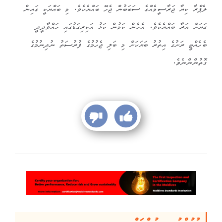
ލެޕްރާ ކިޔާ ޖަރާސީމެއްގެ ސަބަބުން ޖެހޭ ބައްޔެކެވެ. މި ބައްޔަކީ ގައިން
ގަޔަށް އަރާ ބައްޔެކެވެ. އެހެން ކަމުން ކަޅު އަކިރިގަޑުގައި ހައްވާދީދީ
ބެހެއްޓީ ރަށުގެ އިތުރު ބަޔަކަށް މި ބަލި ޖެހުމުގެ ފުރުސަތު ނުދިނުމުގެ
ގޮތުންންނެވެ.