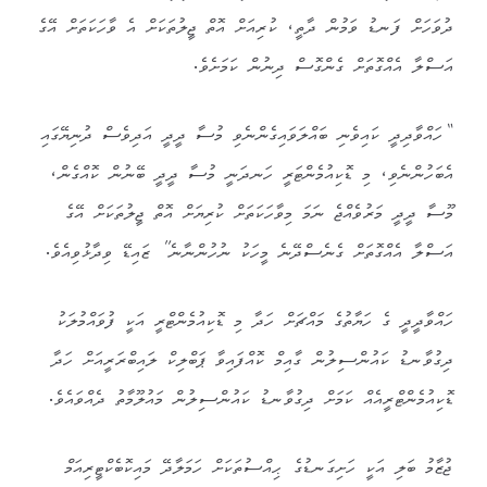
ދުވަހަށް ފަނޑު ވަމުން ދާތީ، ކުރިއަށް އޮތް ޖީލުތަކަށް އެ ވާހަކަތަށް އޭގެ
އަސްލާ އެއްގޮތަށް ގެންގޮސް ދިނުން ކަމަށެވެ.
“ހައްވާދިދީ ކައިވެނި ބައްލަވައިގެންނެވި މުސާ ދީދީ އަދިވެސް ދުނިޔޭގައި
އެބަހުންނެވި، މި ޑޮކިއުމެންޓަރީ ހަނދަނީ މުސާ ދީދީ ބޭނުން ކޮއްގެން،
މޫސާ ދީދީ މަރުވެއްޖެ ނަމަ މިވާހަކަތަށް ކުރިޔަށް އޮތް ޖީލުތަކަށް އޭގެ
އަސްލާ އެއްގޮތަށް ގެނެސްދޭނެ މީހަކު ނުހުންނާނެ” ޒައިޑޭ ވިދާޅުވިއެވެ.
ހައްވާދީދީ ގެ ހަޔާތުގެ މައްޗަށް ހަދާ މި ޑޮކިއުމެންޓްރީ އަކީ ފުވައްމުލަކު
ދިގުވާނޑު ކައުންސިލުން ގާއިމް ކޮއްފައިވާ ޕަބްލިކް ލައިބްރަރީއަށް ހަދާ
ޑޮކިއުމެންޓްރީއެއް ކަމަށް ދިގުވާނޑު ކައުންސިލުން މައުލޫމާތު ދެއްވައެވެ.
ޖުޒާމު ބަލި އަކީ ހަށިގަނޑުގެ ޙިއްސުތަކަށް ހަމަލާދޭ މައިކޮބެކްޓީރިއަމް