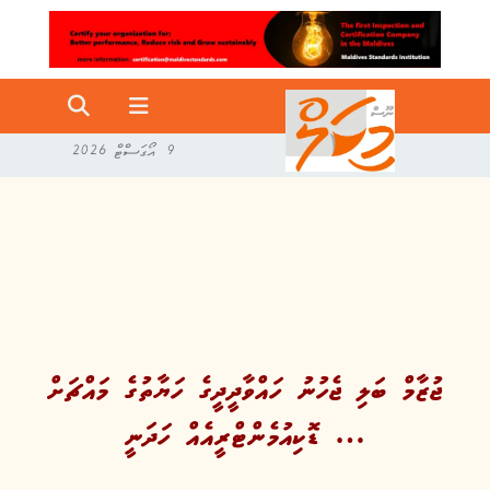
9 އޯގަސްޓް 2026
ޖުޒާމް ބަލި ޖެހުނު ހައްވާދީދީގެ ހަޔާތުގެ މައްޗަށް
ޑޮކިއުމެންޓްރީއެއް ހަދަނީ …