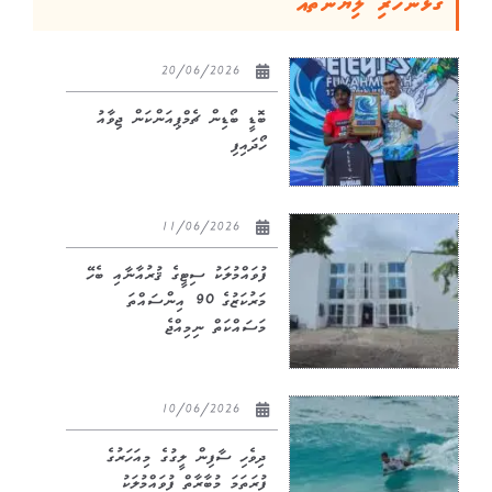
ގުޅުންހުރި ލިޔުންތައް
20/06/2026
ބޮޑީ ބޯޑިން ޗެމްޕިއަންކަން ޖިވާއު
ހޯދައިފި
11/06/2026
ފުވައްމުލަކު ސިޓީގެ ޤުރުއާނާއި ބެހޭ
މަރުކަޒުގެ 90 އިންސައްތަ
މަސައްކަތް ނިމިއްޖެ
10/06/2026
ދިވެހި ސާފިން ލީގުގެ މިއަހަރުގެ
ފުރަތަމަ މުބާރާތް ފުވައްމުލަކު