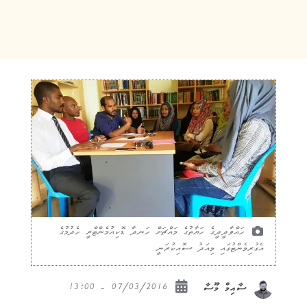
ހައްވާދީދީގެ ހަޔާތުގެ މައްޗަށް ހަނދާ ޑޮކިއުމެންޓްރީ ހެދުމުގެ
އެގުރިމެންޓުގައި މިއަދު ސޮއިކުރަނީ
07/03/2016 - 13:00
ސާއިމް މޫސާ