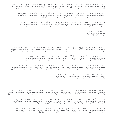
މީގެ އަހަރުތަކެއް ކުރިން ޖުޒާމް ބަލި ޖެހިގެން ފުވައްމުލަކު ކަޅު އަކިރިގަޑު
ސަރަހައްދުގައި އެކަހެރި ކޮއްފައި ހުރި ހައްވާދީދީގެ ހަޔާތުގެ މައްޗަށް
ޑޮކިއުމެންޓރީއެއް ހަނދަން ފުވައްމުލަކު ދިގުވާނޑު ކައުންސިލުން
ނިންމައިފިއެވެ.
މިއަދު މެންދުރު 14:00 ގައި އޮތް ރަސްމިއްޔާތެއްގައި މިޑޮކިއުމެންޓްރީ
ހެދުމަށްޓަކައި “އަފަގެ ޕްރޯ” އާއި އެކު ވަނީ އެގްރިމެންޓެއްގައި
ސޮއިކޮއްފައެވެ. ސޮއިކުރެވުނު އެގްރިމެންޓުގައި ވާގޮތުން މި ޑޮކިއުމެންޓްރީ
ތިން މަސްތެރޭގައި ނިންމަން ޖެހެއެވެ.
މިކަލް ނޫހަށް މައުލޫމާތު ދެއްވަމުން ދިގުވާނޑު ކައުންސިލްގެ މެމްބަރ އަލީ
ޒާއިދު (ޒައިޑޭ) ވިދާޅުވި ގޮތުގައި މިފަދަ ތާރީހީ ހަދިސާ އެއްގެ މައްޗަށް
ޑޮކިއުމެންޓްރީ އެއް ހެދުމުގެ މަޤްސަދަކީ، ހައްވަދީދީގެ ވާހަކަ ދުވަހުން