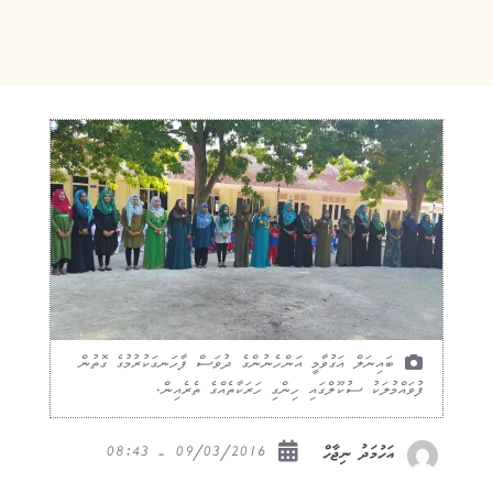
ބައިނަލް އަގުވާމީ އަންހެނުންގެ ދުވަސް ފާހަނގަކުރުމުގެ ގޮތުން
ފުވައްމުލަކު ސުކޫލްގައި ހިންގި ހަރަކާތެއްގެ ތެރެއިން.
09/03/2016 - 08:43
އަހުމަދު ނިޖާހް