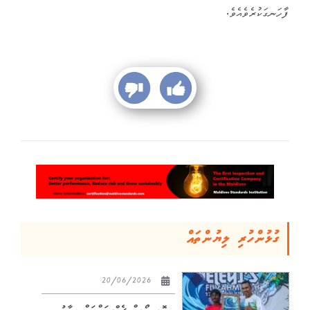
ފާހަނގަކުރެވެއެވެ.
ގުޅުންހުރި ލިޔުންތައް
20/06/2026