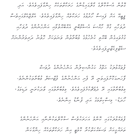
ގޮތުން އެސުކޫލްގެ ގާލްގައިޑުންގެ ހަރަކާތްތަކެއް ހިންގާފައިވެއެވެ. އަދި
ޕީޓީއޭ އަށް ފައިސާ ހޯދުމުގެ ހަރަކާތެއް ހިންގާފައިވެއެވެ. އެމްޖޭއެމްގައިވެސް
ދުވަހާއި ގުޅޭ ހާއްސަ އެސެމްބްލީ އެއްބޭއްވުމާއި އަންހެނުންގެ ދުވަހާއި
ގުޅުވައިގެން ބޭއްވި ކުރެހުމުގެ މުބާރާތުން ވަނަތަކަށް ހޮވުނު ދަރިވަރުންނަށް
ސެޓްފިކެޓްދީފައިވެއެވެ.
ފުވައްމުލަކު އަތޮޅު ކައުންސިލުން އަންހެނުންގެ ދުވަސް
ފާހަނގަކޮށްފައިވަނީ ރޭ ފެށި އަންހެނުންގެ ފުޓްސަލް މުބާރާތަކުންނެވެ.
މިމުބާރާތުގައި ރޭ ދެމެޗްކުޅެފައިވެއެވެ. މިމުބާރާތުގައި ވާދަކުރަނީ ދަޑިމަގު،
ހޯދަޑު، މިސްކިތްމަގު އަދި ފުނާޑު އިންނެވެ.
ފުވައްމުލަކުގައި ކޮންމެ އަހަރަކުވެސް ސުކޫލްތަކުންނާއި އަންހެނުންގެ
ތަރައްގީއަށް މަސައްކަތްކުރާ ކޮމެޓީ އިން ހަރަކާތްތަކެއް ހިންގާކަން