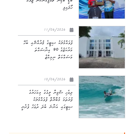
ބޮޑީ ބޯޑިން ޗެމްޕިއަންކަން ޖިވާއު
ހޯދައިފި
11/06/2026
ފުވައްމުލަކު ސިޓީގެ ޤުރުއާނާއި ބެހޭ
މަރުކަޒުގެ 90 އިންސައްތަ
މަސައްކަތް ނިމިއްޖެ
10/06/2026
ދިވެހި ސާފިން ލީގުގެ މިއަހަރުގެ
ފުރަތަމަ މުބާރާތް ފުވައްމުލަކު
ސިޓީގައި އަންނަ ބުދަ ދުވަހު ފެށެނީ