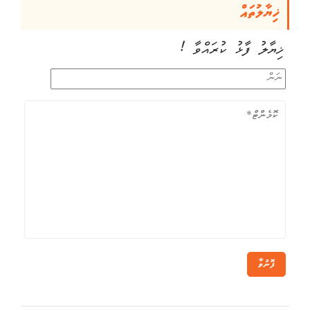
ޚިޔާލުތައް
ޚިޔާލު ފާޅު ކުރައްވާ !
ފޮނުވާ