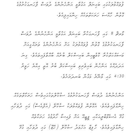
ފުވައްމުލަކުގައި ބައިނަލް އަގުވާމީ އަންހެނުންގެ ދުވަސް ފާހަނގަކުރުމުގެ
ގޮތުން ހާއްސަ ހަރަކަތްތަކެއް ހިންގައިފިއެވެ.
މާރޗް 8 ގައި ފާހަނގަކުރާ ބައިނަލް އަގުވާމީ އަންހެނުންގެ ދުވަސް
ފާހަނގަކުރުމުގެ ގޮތުން ފުވައްމުލަކު އަށް އަންހެނުންގެ ތަރައްގީއަށް
މަސައްކަތްކުރާ ކޮމެޓީއިން ބައިސްކަލް ބުރެއް ބާއްވާފައިވައެވެ. ގިނަ
އަދަދެއްގެ އަންހުން ބައިވެރިވި ބައިސްކަލް ބުރު އޮތީ އިއްޔެ ހަވީރު
4:30 ގައި މާނޭރެ މަގުން ބަނދަރަށެވެ.
އަންހެނުންގެ ދުވަސް ފާހަނގަކުރުމުގެ ސުކޫލްތަކުގައިވެސް ހަރަކާތްތަކެއް
ހިންގާފައިވެއެވެ. އެގޮތުން ފުވައްމުލަކު ސުކޫލް (އެފްއެސް) ގައި ދުވަހާއި
ގުޅޭ އެސެމްބްލީއަކާއި ޕީޓީއޭ އަށް ފައިސާ ހޯދުމުގެ ހަރަކާތެއް
ހިންގާފައިވެއެވެ. ހާފިޒް އަހްމަދު ސުކޫލް (ހޭޒް) ގައި ދުވަހާއި ގުޅޭ