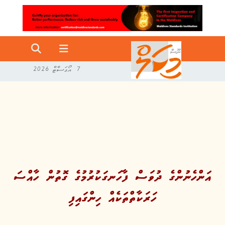
7 އޯގަސްޓް 2026
އަންހެނުންގެ ދުވަސް ފާހަނގަކުރުމުގެ ގޮތުން ހާއްސަ
ހަރަކާތްތަކެއް ހިންގައިފި