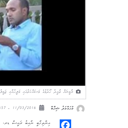
ޔާމީނަށް ތާއީދު ހޯދުމުގެ މަސައްކަތުގައި މަލީހުއާއި ޖަމީ
11/03/2016 - 01:57
މުހައްމަދު ޝިހާބް
އިންތިޚާބީ ނާއިބު ރައީސް ޑރ. މުހަ