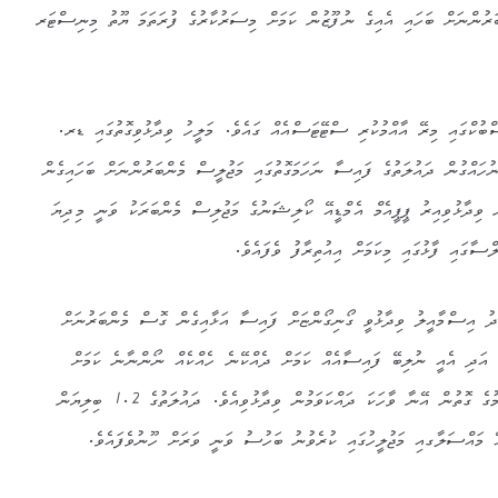
ބަރުންނަށް ބަހައި އެއިގެ ނުފޫޒުން ކަމަށް މިސަރުކާރުގެ ފުރަތަމަ ޔޫތު މިނިސްޓަރ
ބުކްގައި މިރޭ އާއްމުކުރި ސްޓޭޓަސްއެއް ގައެވެ. މަލީހު ވިދާޅުވިގޮތުގައި ޑރ.
ނުހައްގުން ދައުލަތުގެ ފައިސާ ނަހަމަގޮތުގައި މަޖުލީސް މެންބަރުންނަށް ބަހައިގެން
 ވިދާޅުވިއިރު ޕީޕީއެމް އެމްޑީއޭ ކޯލިޝަނުގެ މަޖުލިސް މެންބަރަކު ވަނީ މިދިޔަ
ްސާގައި ފާޅުގައި މިކަމަށް އިއުތިރާފު ވެފައެވެ.
ަދު އިސްމާއީލު ވިދާޅުވީ ގޯނިގޯންޏަށް ފައިސާ އަޅާއިގެން ގޮސް މެންބަރުނަށް
 އަދި އެއީ ނުލިބޭ ފައިސާއެއް ކަމަށް ދެއްކޭނެ ހެއްކެއް ނޯންނާނެ ކަމަށް
އިޝާރާތް ކުރައްވައި ހެކި ދެއްކެވުމުގެ ގޮތުން އޭނާ ވާހަކަ ދައްކަވަމުން ވިދާޅުވިއެވެ. ދައުލަތުގެ 1.2 ބިލިޔަން
ޭ މައްސަލާގއި މަޖުލީހުގައި ކުރެވުނު ބަހުސު ވަނީ ވަރަށް ހޫނުވެފައެވެ.