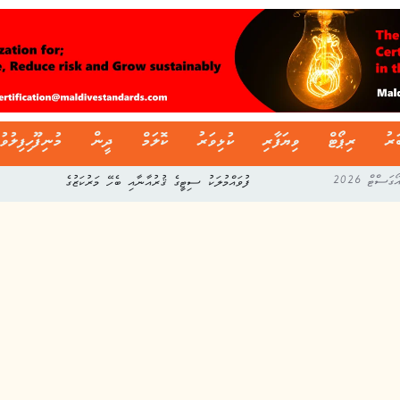
ަރު
ރިޕޯޓް
ވިޔަފާރި
ކުޅިވަރު
ކޮލަމް
ދީން
މުނިފޫހިފިލުވު
ފުވައްމުލަކު ސިޓީގެ ޤުރުއާނާއި ބެހޭ މަރުކަޒުގެ