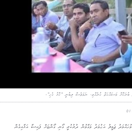
ލު ބުރަކޮށް މަސައްކަތް ކުރެއްވި. ނަމަވެސް ލިބުނީ "ކޮޅު ކެހި".
އްމަދު ޖަމީލު އަޙުމަދު މަގާމުން ދުރުކުރީ ގޯނި ގޯންޏަށް ފައިސާ އަޅާއިގެން