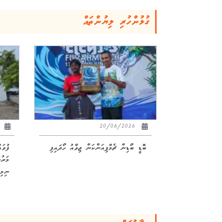
ގުޅުންހުރި ލިޔުންތައް
26
20/06/2026
ބޮޑީ ބޯޑިން ޗެމްޕިއަންކަން ޖިވާއު ހޯދައިފި
ފުވަ
ނިމިއ