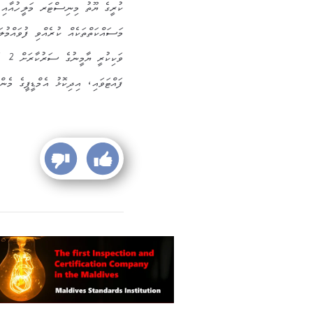
ކުރީގެ ޔޫތު މިނިސްޓަރ މަލީހުއާއި
މަސައްކަތްތަކެއް ކުރެއްވި ފުވައްމ
ވަކ
ފައްޓަވައި، އިދިކޮޅު އެމްޑީޕީގެ މެ