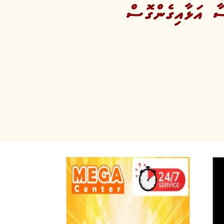
ާ އަޅާއިގެންގޮސް