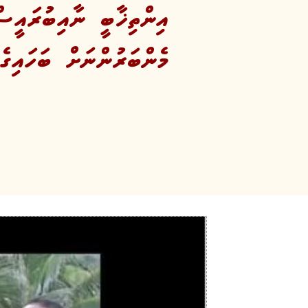
އިންތިޚާބީ ނާއިބުރައީސ
މެންބަރުންނަށް ބަހައި