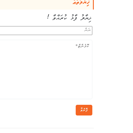
ޚިޔާލުތައް
ޚިޔާލު ފާޅު ކުރައްވާ !
ފޮނުވާ