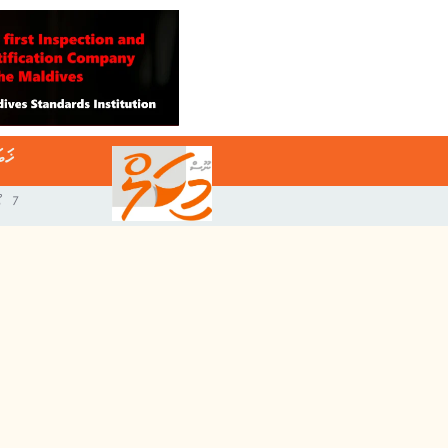
ޚަބ
7 އޯގަސްޓް 2026