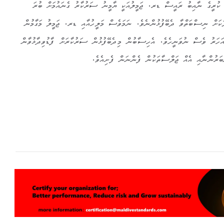
 ކުރީގެ ނާއިބު ރައީސް ޑރ. ޖަމީލުއަކީ ޔާމީނު ސަރުކާރު ގެނައުމަށް ބުރަ
ުލަކަށް ނިސްބަތްވާ ދެބޭފުޅުންނެވެ. ނަމަވެސް މަލީހުއާއި ޑރ. ޖަމީލު މަގާމުން
ިކުރީ ޔާމީނުގެ ސަރުކާރަށް 2 އަހަރު ވެސް ނުވަނީހެވެ. އެހިސާބުން މިދެބޭފުޅުން ސަރުކާރަށް ފާޑުވިދާޅުވާން
ންބަރުންނާއި އެއް ޖަލްސާތަކުން ފެންނަން ފެށިއެވެ.