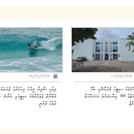
10/06/2026
11/06/20
އްމުލަކު ސިޓީގެ ޤުރުއާނާއި ބެހޭ
ދިވެހި ސާފިން ލީގުގެ މިއަހަރުގެ ފުރަތަމަ
މަރުކަޒުގެ 90 އިންސައްތަ މަސައްކަތް
މުބާރާތް ފުވައްމުލަކު ސިޓީގައި އަންނަ ބ
ްޖެ
ދުވަހު ފެށެނީ