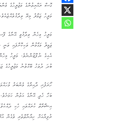
ގޮސް ރައްޔިތުންގެ މަޖުލީހުގެ މެން
މަލީހު ޖަމާލު މިރޭ ވިދާޅުވެއްޖެއެވެ.
މަލީހު މިހެން ވިދާޅުވީ އޭނާގެ ފޭސް
ޖަމީލު މަގާމުން ވަކިކޮށްފައި ވަނީ 
އެއިގެ ނުފޫޒުންނެވެ. މަލީހު މިހެން
ބުދަ ދުވަހު ބޭއްވުނު މަޖުލީހުގެ ޖަލ
ހޯރަފުށި ދާއިރާގެ މެންބަރު މުހައްމ
ބަހާ ހެދީ އޭނާގެ އަތުން ކަމަށެވެ.
ރުފިޔާއަށް ޚިޔާނާތްތެރި ވެގެން އުޅ