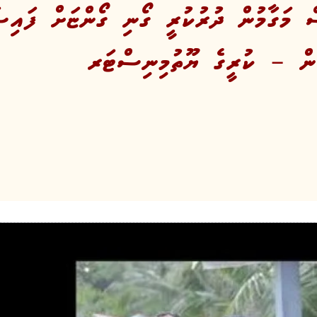
ް މަގާމުން ދުރުކުރީ ގޯނި ގޯންޏަށް ފައިސ
ގެން – ކުރީގެ ޔޫތުމިނިސްޓަރ