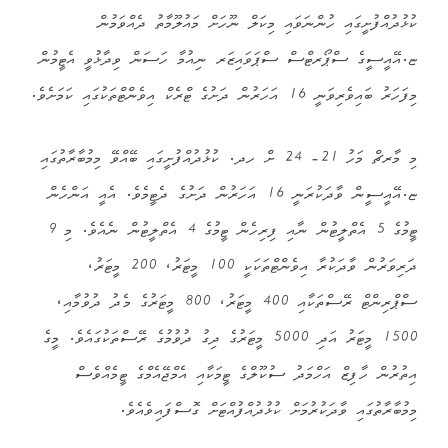
ކުޅުދުއްފުށީގައި ހުންނަވައި މިކަލް ނޫހަށް މައުލޫމާތު ދެއްވަމުން
ޏ.އޭއީސީގެ ސްޕޯރޓްސް ސްޕަވައިޒަރ ނިއުމާ ހަސަން ވިދާޅުވީ އެޓީމުން
މިފަހަރު ބައިވެރިވަނީ 16 އަހަރުން ދަށުގެ ޓްރެކް އިވެންޓްތަކުގައި ކަމަށެވެ.
މި މާރޗް މަހު 21- 24 ށް ހދ. ކުޅުދުއްފުށީގައި ބޭއްވޭ މިމުބާރާތުގައި
ޏ.އޭއީސީން ވާދަކުރަނީ 16 އަހަރުން ދަށުގެ ދެޓީމެވެ. އެއީ އަންހެން
ޓީމުގެ 5 އެތްލީޓުން ނާއި ފިރިހެން ޓީމުގެ 4 އެތްލީޓުން ނެއެވެ. މި 9
ދަރިވަރުން ވާދަކުރާ އިވެންޓްތަކަކީ 100 މީޓަރު، 200 މީޓަރު،
ސްޕްރިންޓް ރޭސްތަކާއި 400 މީޓަރު، 800 މީޓަރުގެ މެދު ދުވުމާއި،
1500 މީޓަރު އަދި 5000 މީޓަރުގެ ދިގު ދުވުމުގެ ރޭސްތަކުގައެވެ. މީގެ
އިތުރުން ހާފިޒް އަހްމަދު ސުކޫލްގެ ޓީމަކާއި އެމްޖޭއެމްގެ ޓީމެއްވެސް
މިމުބާރާތުގައި ވާދަކުރުމަށް ކުޅުދުއްފުއްޓަށް ގޮސްފައިވެއެވެ.