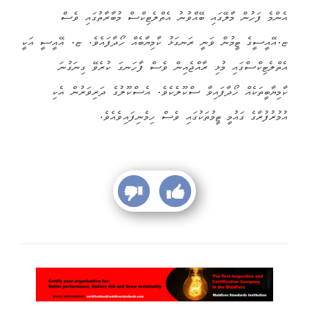
އެންމެ ފަހުން މާލޭގައި ބޭއްވުނު އެތްލެޓިކްސް މުބާރާތުގައި ވެސް
ޏ.އޭއީސީގެ ޓީމުން ވަނީ ރަނގަޅު ކާމިޔާބެއް ހޯދާފައެވެ. ޏ. އޭއީސީ އަކީ
އެތްލެޓިކްސްގައި މުޅި ރާއްޖެއިން ވެސް ފާހަނގަ ކުރެވޭ ގިނަގުނަ
ކާމިޔާބީތަކެއް ހޯދާފައިވާ ސްކޫލެކެވެ. އެސްކޫލުގެ ދަރިވަރުން އެކި
އުމުރުފުރާގެ ގައުމީ ޓީމުތަކުގައި ވެސް ހިމެނިފައިވެއެވެ.