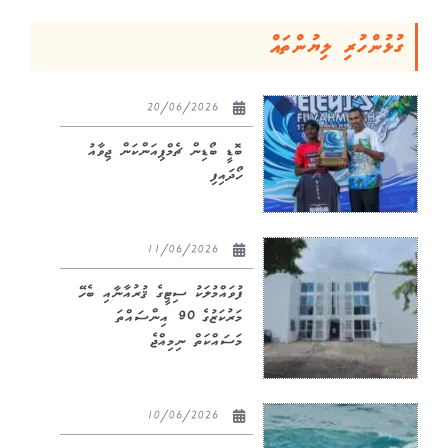
ގުޅުންހުރި ލިޔުންތައް
20/06/2026
ބޮޑީ ބޯޑިން ޗެމްޕިއަންކަން ޖިވާއު
ހޯދައިފި
11/06/2026
ފުވައްމުލަކު ސިޓީގެ ޤުރުއާނާއި ބެހޭ
މަރުކަޒުގެ 90 އިންސައްތަ
މަސައްކަތް ނިމިއްޖެ
10/06/2026