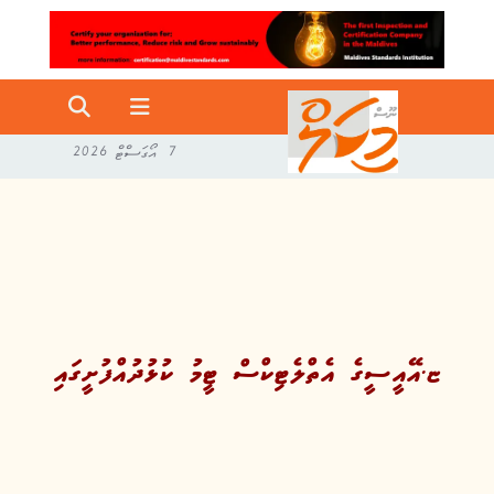
7 އޯގަސްޓް 2026
ޏ.އޭއީސީގެ އެތްލެޓިކްސް ޓީމު ކުޅުދުއްފުށީގައި