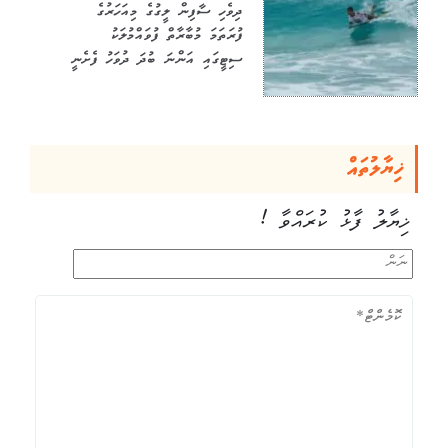
ދިވެހި ސާފިން ލީގުގެ މިއަހަރުގެ
ފުރަތަމަ މުބާރާތް ފުވައްމުލަކު
ސިޓީގައި އަންނަ ބުދަ ދުވަހު ފެށެނީ
ޚިޔާލުތައް
ޚިޔާލު ފާޅު ކުރައްވާ !