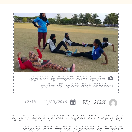
ޏ.އޭއީސީގެ އަންހެން އެތްލެޓިކްސް ޓީމު ކުޅުދުއްފުށީގައި
ފަރިތަކުރުންތައް ކުރިޔަށް ގެންދަނީ. ފޮޓޯ. ޏ.އޭއީސީ
19/03/2016 - 12:38
މުހައްމަދު ޝިހާބް
މަކިޓާ އިންޓަރ ސްކޫލް އެތްލެޓިކްސް މުބާރާތުގައި ބައިވެރިވާ ޏ.އޭއީސީގެ
އެތްލެޓިކްސް ޓީމު ކުޅުދުއްފުށީގައި ޕްރެކްޓިސް ކުރަން ފަށައިފިއެވެ.