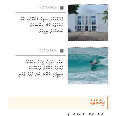
11/06/2026
ފުވައްމުލަކު ސިޓީގެ ޤުރުއާނާއި ބެހޭ
މަރުކަޒުގެ 90 އިންސައްތަ
މަސައްކަތް ނިމިއްޖެ
10/06/2026
ދިވެހި ސާފިން ލީގުގެ މިއަހަރުގެ
ފުރަތަމަ މުބާރާތް ފުވައްމުލަކު
ސިޓީގައި އަންނަ ބުދަ ދުވަހު ފެށެނީ
ޚިޔާލުތައް