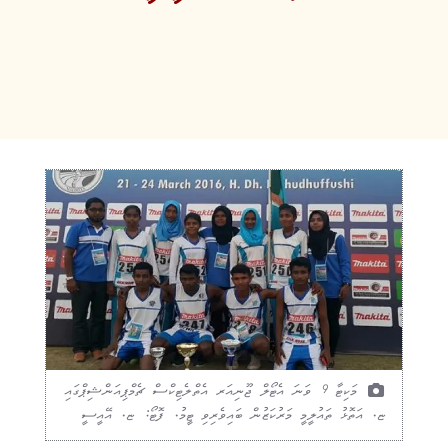
މަކިޓާ 9 ވަނަ އެޓޯލް ޖޫނިއަރ އެތްލެޓިކްސް ޗެމްޕިއަންޝިޕްގައި
ޏ. އަތޮޅު ތައުލީމީ މަރުކަޒުން ބައިވެރިވި ޓީމު. ފޮޓޯ: ޏ. އޭއީސީ