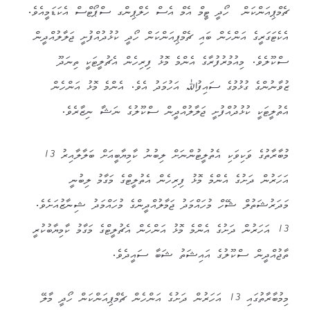
ޗެމްޕިއަންކަން ހޯދީ ޓީމް އެމް އެސް ހެލްޕިންގ ސްޕޯޓްސް އެކަޑަމީއެވެ.
އެކެޓަގަރީގެ އަންހެން ބައި ޗެމްޕިއަންކަން ހޯދީ ކުޅުދުއްފުށީ ޖަލާލުއްދީން
ސްކޫލެވެ. މިއުމުރުފުރާގެ އެންމެ މޮޅު ފިރިހެން އެޗުލީޓަކީ ތިނަދޫ
ޒުވާނުންގެ ގުޅުމުގެ ސައިފުﷲ އަހުމަދު އެވެ. އެންމެ މޮޅު އަންހެން
އެތުލީޓަކީ ކުޅުދުއްފުށީ ޖަލާލުއްދީން ސްކޫލުގެ ނަޝާ ނިޒާރެވެ.
މުބާރާތުގެ ވަކިވަކި އެތުލީޓުންނަށް ލިބުނު ކާމިޔާބީއަށް ބަލާލާއިރު 13
އަހަރުން ދަށުގެ އެންމެ މޮޅު ފިރިހެން އެތުލީޓްގެ މަގާމު ލިބުނީ
މަދަރުޝަތުލް ޝޭހް މުހައްމަދު ޖަމާލުއްދީންގެ މުހައްމަދު ޝިނާޒުއަށެވެ.
13 އަހަރުން ދަށުގެ އެންމެ މޮޅު އަންހެން އެޗުލީޓްގެ މަގާމު ކާމިޔާބުކުރީ
ތާޖުއްދީން ސްކޫލުގެ އައިޝަތު ޝަބާ ސައީދެވެ.
މިމުބާރާތުގައި 13 އަހަރުން ދަށުގެ އަންހެން ޗެމްޕިއަންކަން ހޯދީ މާލޭ