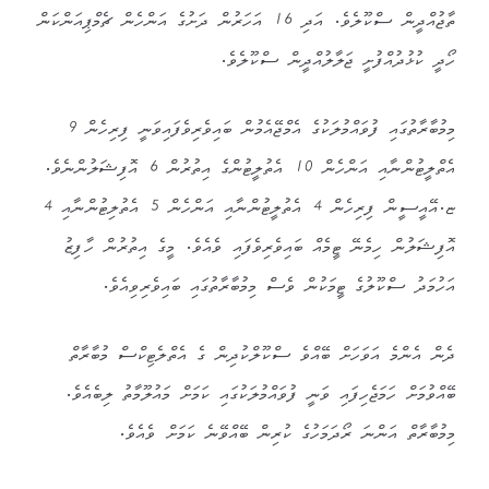
ތާޖުއްދީން ސްކޫލެވެ. އަދި 16 އަހަރުން ދަށުގެ އަންހެން ޗެމްޕިއަންކަން
ހޯދީ ކުޅުދުއްފުށީ ޖަލާލުއްދީން ސްކޫލެވެ.
މިމުބާރާތުގައި ފުވައްމުލަކުގެ އެމްޖޭއެމުން ބައިވެރިވެފައިވަނީ ފިރިހެން 9
އެތްލީޓުންނާއި އަންހެން 10 އެތުލީޓުންގެ އިތުރުން 6 އޮފިޝަލުންނެވެ.
ޏ.އޭއީސީން ފިރިހެން 4 އެތުލީޓުންނާއި އަންހެން 5 އެތުލިޓުންނާއި 4
އޮފިޝަލުން ހިމެނޭ ޓީމެއް ބައިވެރިވެފައި ވެއެވެ. މީގެ އިތުރުން ހާފިޒު
އަހުމަދު ސްކޫލުގެ ޓީމަކުން ވެސް މިމުބާރާތުގައި ބައިވެރިވިއެވެ.
ދެން އެންމެ އަވަހަށް ބޭއްވެ ސްކޫލްކުދިން ގެ އެތްލެޓިކްސް މުބާރާތް
ބޭއްވުމަށް ހަމަޖެހިފައި ވަނީ ފުވައްމުލަކުގައި ކަމަށް މައުލޫމާތު ލިބެއެވެ.
މިމުބާރާތް އަންނަ ރޯދަމަހުގެ ކުރިން ބޭއްވޭނެ ކަމަށް ވެއެވެ.