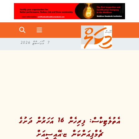
7 އޯގަސްޓް 2026
އެތުލެޓިކްސް: ފިރިހެން 16 އަހަރުން ދަށުގެ
ޗެމްޕިއަންކަން ޏ.އޭއީސީއަށް