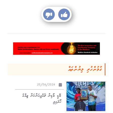
ގުޅުންހުރި ލިޔުންތައް
20/06/2026
ބޮޑީ ބޯޑިން ޗެމްޕިއަންކަން ޖިވާއު
ހޯދައިފި