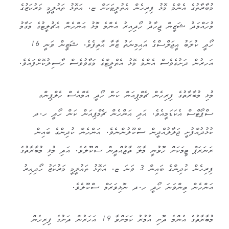
މުބާރާތުގެ އެންމެ މޮޅު ފިރިހެން އެތުލީޓަކަށް ޏ. އަތޮޅު ތައުލީމީ މަރުކަޒުގެ
މުހައްމަދު ޝަޒީން ޖިހާދު ހޯދިއިރު އެންމެ މޮޅު އަންހެން އެޗުލީޓުގެ މަގާމު
ހޯދީ ކުލަބު އީޖަލްސްގެ އައިމިނަތު ޒާރާ އާތިފެވެ. ޝަޒީން ވަނީ 16
އަހރުން ދަށުގެވެސް އެންމެ މޮޅު އެތްލީޓްގެ މަގާވުވެސް ހާސިލުކޮށްފައެވެ.
މުޅި މުބާރާތުގެ ފިރިހެން ޗެމްޕިއަން ކަން ހޯދީ އެމްއެސް ހެލްޕިންގ
ސްޕޯޓްސް އެކަޑަމީއެވެ. އަދި އަންހެން ޗެމްޕިއަން ކަން ހޯދީ ހ.ދ
ކުޅުދުއްފުށީ ޖަލާލުއްދީން ސްކޫލުންނެވެ. އަންހެން ކުދިންގެ ބައިން
ރަނަރަޕް ޓީމަކަށް ހޮވުނީ މާލޭ ތާޖުއްދީން ސްކޫލެވެ. އަދި މުޅި މުބާރާތުގެ
ފިރިހެން ކުދިންގެ ބައިން 3 ވަނަ ޏ. އަތޮޅު ތައުލީމީ މަރުކަޒު ހޯދިއިރު
އަންހެން ތިންވަނަ ހޯދީ ހ.ދ ނޮޅިވަރަމް ސްކޫލެވެ.
މުބާރާތުގެ އެންމެ ދޮށި އުމުރު ކަމަށްވާ 19 އަހަރުން ދަށުގެ ފިރިހެން