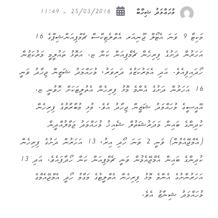
25/03/2016 - 11:49
މުހައްމަދު ޝިހާބް
މަކިޓާ 9 ވަނަ އެޓޯލް ޖޫނިއަރ އެތްލެޓިކްސް ޗެމްޕިއަންޝިޕްގެ 16
އަހަރުން ދަށުގެ ފިރިހެން ޗެމްޕިއަން ކަން ޏ. އަތޮޅު ތައުލީމީ މަރުކަޒުން
ހޯދައިފިއެވެ. އަދި އެމަރުކަޒުގެ ދަރިވަރު، މުހައްމަދު ޝަޒީން ޖިހާދު ވަނީ
16 އަހަރުން ދަށުގެ އެންމެ މޮޅު ފިރިހެން އެތުލީޓަކަށް ހޮވުނީ ޏ.
އޭއީސީގެ މުހައްމަދު ޝަޒީން ޖިހާދު އެވެ. މުޅި މުބާރާތުގެ ފިރިހެން
ކުދިންގެ ބައިން މަދަރުޝަތުލް ޝެއިޚު މުހައްމަދު ޖަމާލުއްދީން
(އެމްޖޭއެމުން) ވަނީ 2 ވަނަ ހޯދި އިރު، 13 އަހަރުން ދަށުގެ ފިރިހެން
ކުދިންގެ ބައިން އެމްޖޭއެމުން ވަނީ ޗެމްޕިއަން ކަން ހޯދާފައެވެ. އަދި 13
އަހަރުންށުގެ އެންމެ މޮޅު ފިރިހެން އެތްލީޓުގެ މަގާމު ހޯދީ އެމްޖޭއެމްގެ
މުހައްމަދު ޝިނާޒު އެވެ.