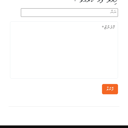
ޚިޔާލު ފާޅު ކުރައްވާ !
ފޮނުވާ