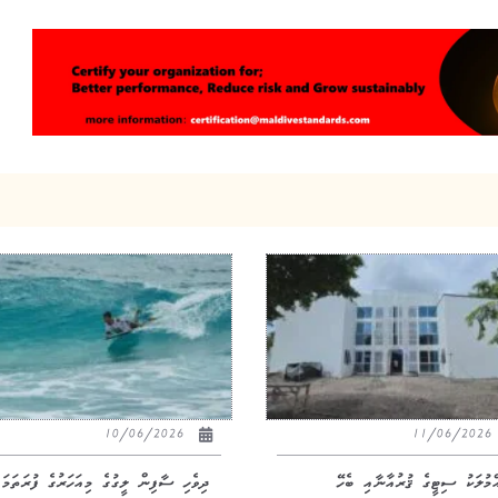
10/06/2026
11/06/20
އްމުލަކު ސިޓީގެ ޤުރުއާނާއި ބެހޭ
ދިވެހި ސާފިން ލީގުގެ މިއަހަރުގެ ފުރަތަމަ