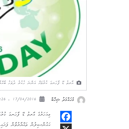
އާރތު ޑޭ ފާހަނގަ ކުރުމަށް އަންނަ ހުކުރު ދުވަހު ބާއްވ
17/04/2016 - 22:26
މުހައްމަދު ޝިހާބް
މިއަހަރުގެ އާރތު ޑޭ ފާހަނގަ ކުރުމަ