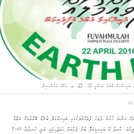
ާ ބައިސްކަލް ބުރުގެ ރަސްމީ ލޯގޯ. ފޮޓޯ: ޏ. އަތޮޅު ކައުންސިލް
ށް އަންނަ ހުކުރު ދުވަހު ފުވައްމުލަކުގައި ބައިސްކަލް ބުރެއް ބޭއްވުމަށް އަތޮޅު
ކައުންސިލުން ތައްޔާރުވާން ފަށައިފިއެވެ. އާރތު ޑޭ ބައިސިކަލްު ބުރު ފެށުމަށް ހަމަޖެހިފައި ވަނީ ހެނދުނު 7:45