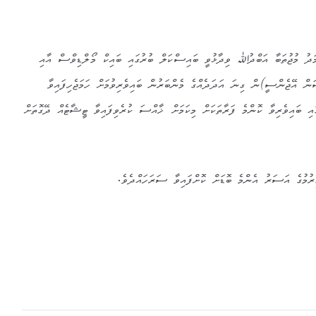
ަދު މުޖުތަބާ އަބްދުﷲ ވިދާޅުވީ ބައިސްކަލް ބުރުގައި ބައިކް މޯލްޑިވްސް އާއި
ަން އޭޖެންސީ)ން ގިނަ އަދަދެއްގެ މެންބަރުން ބައިވެރިވުމަށް ހަމަޖެހިފައިވާ
ައި ބައިވެރިވާ ކޮންމެ ފަރާތަކަށް މިކަމަށް ޚާއްސަ ކުރެވިފައިވާ ޓީޝާޓެއް ދޭގޮތަށް
ިރުމުގެ އަސަރު އެންމެ ބޮޑަށް ކޮށްފައިވާ ސަރަހައްދެވެ.