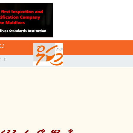
ޚަބ
7 އޯގަސްޓް 2026