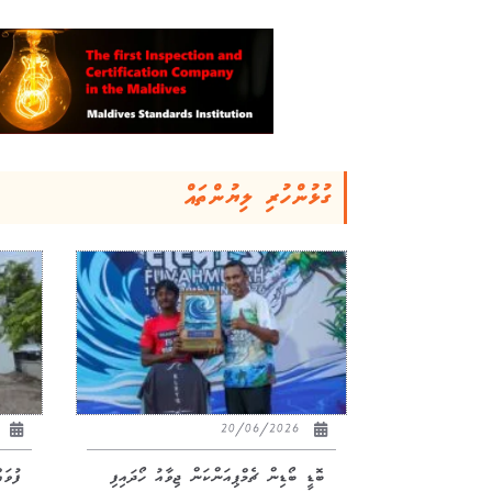
ގުޅުންހުރި ލިޔުންތައް
26
20/06/2026
ބޮޑީ ބޯޑިން ޗެމްޕިއަންކަން ޖިވާއު ހޯދައިފި
ފުވަ