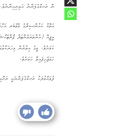
ން ރަސްގެފަންނު އަތިރިއިންނެވެ.
އަތޮޅު ކައުންސިލްގެ މެމްބަރ އަހްމ
އީޕީއޭ (އެންވަޔަމެންޓަލް ޕްރޮޓެކްޝ
ކަމަށެވެ. މީގެ އިތުރުން މިހަރަކާތުގ
ހަމަޖެހިފައިވާ ކަމަށެވެ.
ފުވައްމުލަކު ރަސްގެފަންނަކީ ރަށްގ