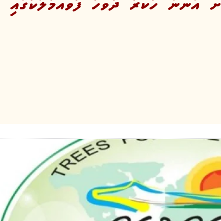
ް އަންނަ ހުކުރު ދުވަހު ފުވައްމުލަކުގައި 