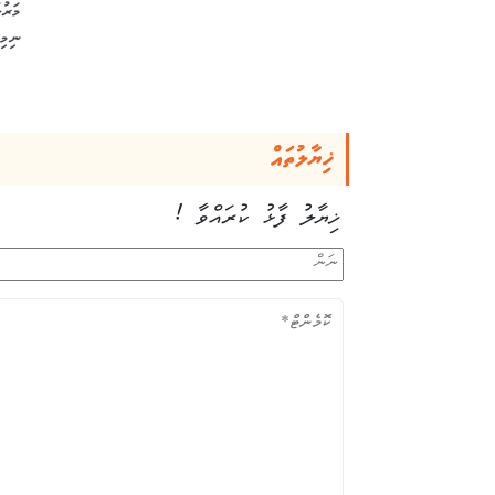
ނިމިއ
ޚިޔާލުތައް
ޚިޔާލު ފާޅު ކުރައްވާ !