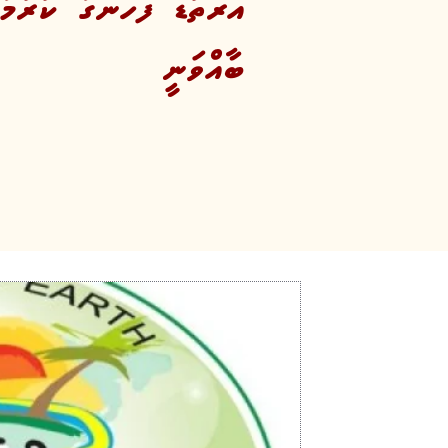
އާރތުޑޭ ފާހަނގަ ކުރުމަށ
ބާއްވަނީ