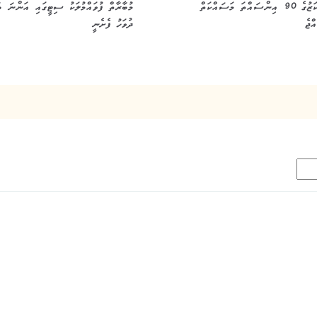
މަރުކަޒުގެ 90 އިންސައްތަ މަސައްކަތް
މުބާރާތް ފުވައްމުލަކު ސިޓީގައި އަންނަ ބ
ްޖެ
ދުވަހު ފެށެނީ