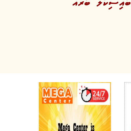
ބައިސިކަލް ބުރެއް