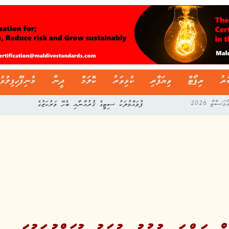
ަރު
ރިޕޯޓް
ވިޔަފާރި
ކުޅިވަރު
ކޮލަމް
ދީން
މުނިފޫހިފިލުވު
ފުވައްމުލަކު ސިޓީގެ ޤުރުއާނާއި ބެހޭ މަރުކަޒުގެ