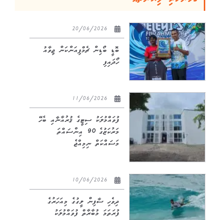
20/06/2026
ބޮޑީ ބޯޑިން ޗެމްޕިއަންކަން ޖިވާއު
ހޯދައިފި
11/06/2026
ފުވައްމުލަކު ސިޓީގެ ޤުރުއާނާއި ބެހޭ
މަރުކަޒުގެ 90 އިންސައްތަ
މަސައްކަތް ނިމިއްޖެ
10/06/2026
ދިވެހި ސާފިން ލީގުގެ މިއަހަރުގެ
ފުރަތަމަ މުބާރާތް ފުވައްމުލަކު