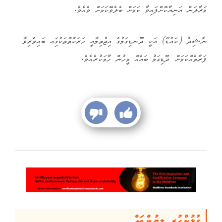
މަރާލަން އަނިޔާކޮށްފައިވާ ކަމަށް ބެލެވޭކަމަށް ވެއެވެ.
ނާޝިދު (ކައުޑޭ) އަކީ ދޫނޑިގަމުގެ އިޖުތިމާއީ ހަރަކާތްތަކުގަިއ ބައިވެރިވާ
ފަރާތެއްކަމަށް ދޫޑިގަމު ބައެއް މީހުން ހާމަކުރެއެވެ.
ގުޅުންހުރި ލިޔުންތައް