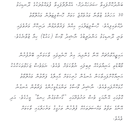
ބަންދުކޮށްފައިވާ ސަރަހައްދަށް، އެއްލާލާފައިވާ ފުވައްމުލަކުގެ ދޫނޑިގަމު
30 އަހަރުގެ ޒުވާނާ މައުވެއްޖެ ކަމަށް ހޮސްޕިޓަލުން މައުލޫމާތު
ދެއްވައިފިއެވެ. ހޮސްޕިޓަލުގައި އިއްޔެ ފަރުވާދެމުން ދަނިކޮށް މަރުވެފައި
ވަނީ ދޫނޑިގަމު އަންދަލީބުގެ ނާޝިދު މޫސާ (ކައުޑޭ) ކިޔާ ޒުވާނެކެވެ.
އައިޖީއެމްއެޗަށް އޭނާ ގެންދިޔަ އިރު ހޭނެތިފައި ވާކަމަށާއި ބޭރުފުށުން
މާބޮޑެތި އަނިޔާތަކެއް ލިބިފައި ނުވާކަމަށް ވެއެވެ. ނަމަވެސް ޒަޚަމްތަކަކާއެކު
އަނިޔާކޮށްފައިވާކަން އެނގެން ހުރިކަމަށް އާއިލާގެ ފަރާތުން މައުލޫމާތު
ހާމަކޮށްފައިވެއެވެ. ނާޝިދު މޫސާގެ ތަންގަޑުމީހުންގެ ފަރާތުން އެނގުނު
ގޮތުގައި އޭނާއަކީ ވެސް ރަށުތެރޭގައި “ގޯސްމަގުން ހިނގާ” މީހެކެވެ. އަދި
އޭނާގެ ތަފާތު މައްސަލަތަކެއް ފުލުހުން ތަހުގީގު މަރުހަލާގައި ވާކަމަށް
ވެއެވެ.