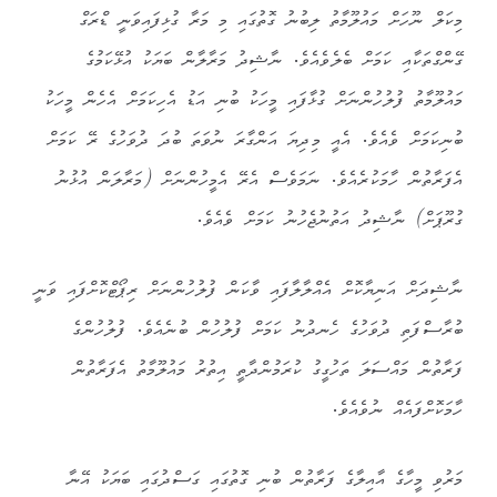
މިކަލް ނޫހަށް މައުލޫމާތު ލިބުނު ގޮތުގައި މި މަރާ ގުޅިފައިވަނީ ޑްރަގް
ގޭންގްތަކާއި ކަމަށް ބެލެވެއެވެ. ނާޝިދު މަރާލާން ބަޔަކު އުޅޭކަމުގެ
މައުލޫމާތު ފުލުހުންނަށް ގުޅާފައި މީހަކު ބުނި އަޑު އެހިކަމަށް އެހެން މީހަކު
ބުނިކަމަށް ވެއެވެ. އެއީ މިދިޔަ އަންގާރަ ނުވަތަ ބުދަ ދުވަހުގެ ރޭ ކަމަށް
އެފަރާތުން ހާމަކުރެއެވެ. ނަމަވެސް އެރޭ އެމީހުންނަށް (މަރާލަން އުޅުނު
ގުރޫޕަށް) ނާޝިދު އަތުނުޖެހުނު ކަމަށް ވެއެވެ.
ނާޝިދަށް އަނިޔާކޮށް އެއްލާލާފައި ވާކަން ފުލުހުންނަށް ރިޕޯޓްކޮށްފައި ވަނީ
ބުރާސްފަތި ދުވަހުގެ ހެނދުނު ކަމަށް ފުލުހުން ބުނެއެވެ. ފުލުހުންގެ
ފަރާތުން މައްސަލަ ތަހުގީގު ކުރަމުންދާތީ އިތުރު މައުލޫމާތު އެފަރާތުން
ހާމަކޮށްފައެއް ނުވެއެވެ.
މަރުވި މީހާގެ އާއިލާގެ ފަރާތުން ބުނި ގޮތުގައި ގަސްދުގައި ބަޔަކު އޭނާ