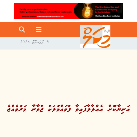
8 އޯގަސްޓް 2026
އަނިޔާކޮށް އެއްލާލާފައިވާ ފުވައްމުލަކު ޒުވާނާ މަރުވެއްޖެ