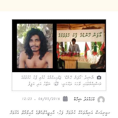
ނާޝިދު 'އޯޕަން ހޭންޑް' ޖަމްއިއއްޔާގެ ހުޅުވި ޕާކު ހުޅުވުމުގެ
ރަސްމިއްޔާތުގައި ވާހަކަ ދައްކަނީ. ފޮޓޯ: ނަޖާހު އަދި އަފީފު
06/05/2016 - 12:23
މުހައްމަދު ޝިހާބް
ސީރިއަސް އަނިޔާތަކެއް ކުރުމަށް ފަހު، އާއިޖީއެމްއެޗްގެ އާއިމާރާތް އެޅުމަށް