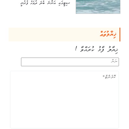
ސިޓީގައި އަންނަ ބުދަ ދުވަހު ފެށެނީ
ޚިޔާލުތައް
ޚިޔާލު ފާޅު ކުރައްވާ !