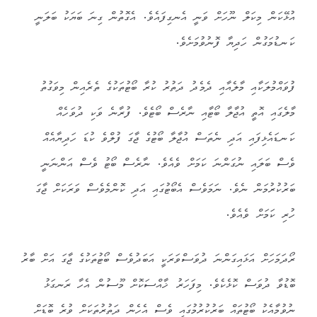
އުޅޭކަން މިކަލް ނޫހަށް ވަނީ އެނގިފައެވެ. އެގޮތުން ގިނަ ބަޔަކު ބަލަނީ
ކަނޑުމަގުން ހަދިޔާ ފޮނުވުމަށެވެ.
ފުވައްމުލަކާއި މާލެއާއި ދެމެދު ދަތުރު ކުރާ ބޯޓުތަކުގެ ތެރެއިން މިވަގުތު
މާލެގައި އޮތީ އުޖާލާ ބޯޓާއި ނާރެސް ބޯޓެވެ. ފުރާނެ ވަކި ދުވަހެއް
ކަނޑައެޅިފައި އަދި ނެތަސް އުޖާލާ ބޯޓުގެ ޖާގަ ފުލްވެ ކުޑަ ހަދިޔާއެއް
ވެސް ބަލައި ނުގަންނަ ކަމަށް ވެއެވެ. ނާރެސް ބޯޓު ވެސް އަންނަނީ
ބަރުކުރުމަން ނެވެ. ނަމަވެސް އެބޯޓުގައި އަދި ކޮންމެވެސް ވަރަކަށް ޖާގަ
ހުރި ކަމަށް ވެއެވެ.
ރޯދަމަހަށް އަޅައިގަންނަ ދުވަސްވަރަކީ އަބަދުވެސް ބޯޓުތަކުގެ ޖާގަ އަށް ބާރު
ބޮޑުވާ ދުވަސް ކޮޅެކެވެ. މިފަހަރު ޚާއްސަކޮށް މޫސުން އެހާ ރަނގަޅު
ނުވުމާއެކު ބޯޓުތައް ބަރުކުރުމުގައި ވެސް އެހެން ދަތުރުތަކަށް ވުރެ ބޮޑަށް