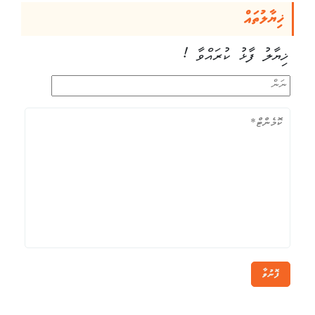
ޚިޔާލުތައް
ޚިޔާލު ފާޅު ކުރައްވާ !
ފޮނުވާ