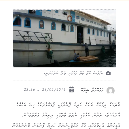
ނާރެސް ބޯޓް މާލޭ ފަޅުގައި މުދާ ބަރުކުރަނީ.
28/05/2016 - 23:36
މުހައްމަދު ޝިހާބް
ރޯދަމަހާ ދިމާކޮށް ރަށަށް ހަދިޔާ ފޮނުވުމަކީ ފުވައްމުލަކުގެ ގިނަ ބައެއްގެ
އާދައެކެވެ. ރަށުން ބެރުގައި ނުވަތަ މާލޭގައި ދިރިއުޅެ ފަރާތްތަކުން
އެމީހުންގެ އާއިލާތަކާއި ގާތް ރައްޓެހިންނަށް ހަދިޔާ ފޮނުވަން ބޭނުންވެގެން