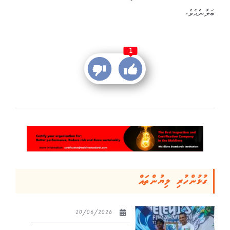
ބަލާނެއެވެ.
1
ގުޅުންހުރި ލިޔުންތައް
20/06/2026