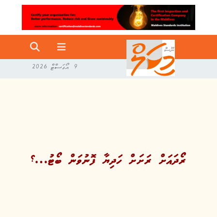
9 އޯގަސްޓް 2026
ރޯދައަށް ރަށަށް ހަދިޔާ ފޮނުވަން ބޯޓު…؟