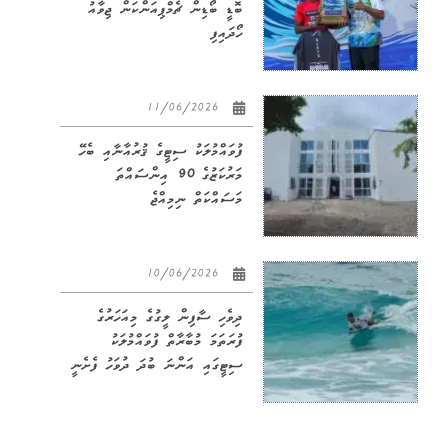
ބޮޑީ ބޯޑިން ޗެމްޕިއަންކަން ޖިވާއު
ހޯދައިފި
11/06/2026
ފުވައްމުލަކު ސިޓީގެ ޤުރުއާނާއި ބެހޭ
މަރުކަޒުގެ 90 އިންސައްތަ
މަސައްކަތް ނިމިއްޖެ
10/06/2026
ދިވެހި ސާފިން ލީގުގެ މިއަހަރުގެ
ފުރަތަމަ މުބާރާތް ފުވައްމުލަކު
ސިޓީގައި އަންނަ ބުދަ ދުވަހު ފެށެނީ