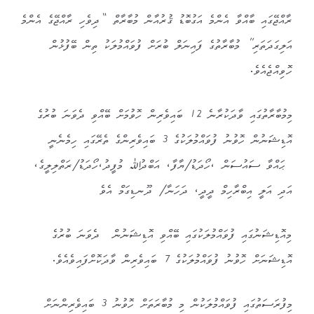
ރާއްޖޭގައި ބާއްވާ އެންމެ އަގުބޮޑު ޤުރުއާން މުބާރާތް “ދިވެހި ރާއްޖޭގެ އެންމެ
އަލިގަދަތަރި” މުބާރާތުގެ ފައިނަލް ބުރަށް ފުވައްމުލަކު ތިން ބޭފުޅުން
ހޮވިއްޖެއެވެ.
މިމުބާރާތުގައި ވާދަކުރާނެ 12 ބައިވެރިން ހޮވުމަށް ބޭއްވި ދެވަނަ ބުރުގެ
އޮޑިޝަނުން ހޮވުނު ފުވައްމުލަކުގެ 3 ބައިވެރިންގެ ތެރޭގައި ހިމެނެނީ
ޙައްވާ ސައުސަން ،ހޯދަޑު/ޔާފާ، އަބްދުﷲ މުފީދު،ހޯދަޑު/ރަތްލިލީގެ،
އަދި އަލީ އިބްރާހިމް ދީދީ، ދަހަނާ/ ދޫނޑިގަމް
އެވެ
މިއޮޑިޝަނުގައި ފުވައްމުލަކުގައި ބޭއްވި އޮޑިޝަނުން ދެވަނަ ބުރުގެ
އޮޑިޝަނަށް ހޮވުނު ފުވައްމުލަކުގެ 7 ބައިވެރިން ވާދަކޮށްފައިވެއެވެ.
މިފުރަސަތުގައި ފުވައްމުލަކުން މި މުބާރަތަށް ހޮވުނު 3 ބައިވެރިންނަށް