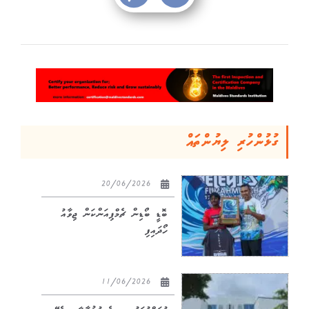
ގުޅުންހުރި ލިޔުންތައް
20/06/2026
ބޮޑީ ބޯޑިން ޗެމްޕިއަންކަން ޖިވާއު
ހޯދައިފި
11/06/2026