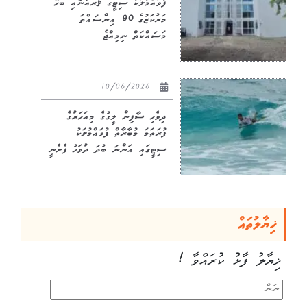
ފުވައްމުލަކު ސިޓީގެ ޤުރުއާނާއި ބެހޭ
މަރުކަޒުގެ 90 އިންސައްތަ
މަސައްކަތް ނިމިއްޖެ
10/06/2026
ދިވެހި ސާފިން ލީގުގެ މިއަހަރުގެ
ފުރަތަމަ މުބާރާތް ފުވައްމުލަކު
ސިޓީގައި އަންނަ ބުދަ ދުވަހު ފެށެނީ
ޚިޔާލުތައް
ޚިޔާލު ފާޅު ކުރައްވާ !