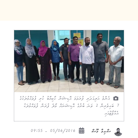
އެންމެ އަލިގަދަރި ފުރަތަމަ އޮޑިޝަން ކާމިޔާބު ކުރި ފުވައްމުލަކުގެ
7 ބައިވެރިން 2 ވަނަ ބުރުގެ އޮޑިޝަނަށް މާލެ ފުރަން ފުވައްމުލަކު
އެއާޕޯޓުގައި
05/06/2016 - 09:55
ސާއިމް މޫސާ