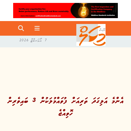
7 އޯގަސްޓް 2026
އެންމެ އަލިގަދަ ތަރިއަށް ފުވައްމުލަކުން 3 ބައިވެރިން
ހޮވިއްޖެ