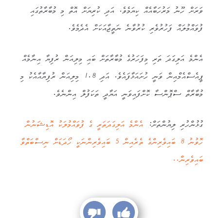
ވަރަށް ހޫނު މަރުހަބާއެއް ކިޔަމެވެ. އަދި ކުރިޔަށް އޮތް މި މުބާރާތުގައި
ފުވައްމުލައް ފަހުރުވެރި ކުރުވާނެ ނަތީޖާއަކަށް އެދެމެވެ.
އެންމެ އަލިގަދަ ތަރި މިފަހަރުގެ މުބާރާތަށް ބައި މިލިއަން ރުފިޔާ އިނާމެއް
ޕީއެސްއެމްއިން ވަނީ ހުށައަޅާފައެވެ. އަދި 1.8 މިލިއަން ރުފިޔާއާއެކު މި
މުބާރާތް ސްޕޮންސާ ކޮށްފައިވަނީ އަޔާދީ ތަކަފުލް އިންނެވެ.
ގުޅުންހުރި ލިޔުންތަށް:
އެންމެ އަލިގަދަތަރީ ގެ ފުވައްމުލަކު އޮޑިޝަނުން
ހޮވުނު 8 ބައިވެރިންގެ ތެރެއިން 5 ބައިވެރިންނަކީ ހޯދަޑަށް ނިސްބަތްވާ
ބައިވެރިން..