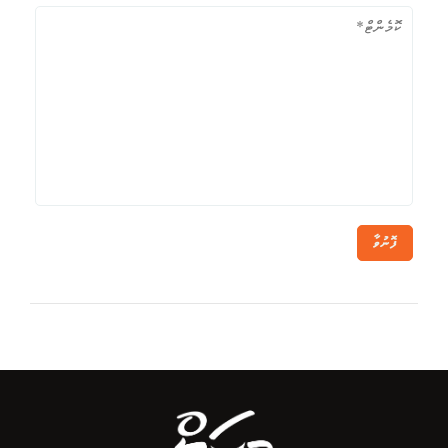
ފޮނުވާ