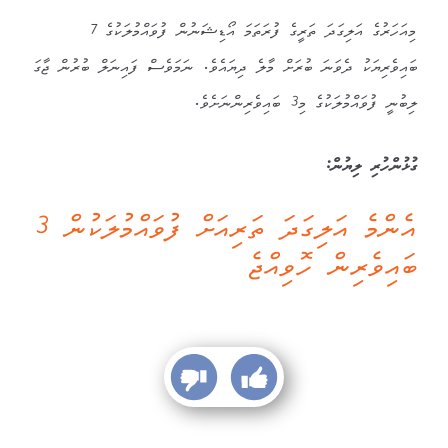
މިއަހަރުގެ އަލިގަދަ ތަރީގެ ފުރަތަމަ އޯޑިޝަނުން ފުވައްމުލަކުގެ 7
ބައިވެރިޔަކު ދެވަނަ ބުރަށް މާލެ ދިޔައެވެ. ނަމަވެސް ފައިނަލް ބުރުން ޖާގަ
ލިބުނީ ފުވައްމުލަކުގެ މި3 ބައިވެރިންނަށެވެ.
ގުޅުންހުރި ލިޔުން:
އެންމެ އަލިގަދަ ތަރިއަށް ފުވައްމުލަކުން 3
ބައިވެރިން ހޮވިއްޖެ