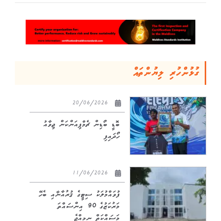
ގުޅުންހުރި ލިޔުންތައް
20/06/2026
ބޮޑީ ބޯޑިން ޗެމްޕިއަންކަން ޖިވާއު
ހޯދައިފި
11/06/2026
ފުވައްމުލަކު ސިޓީގެ ޤުރުއާނާއި ބެހޭ
މަރުކަޒުގެ 90 އިންސައްތަ
މަސައްކަތް ނިމިއްޖެ