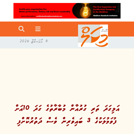
8 އޯގަސްޓް 2026
އަލިގަދަ ތަރި ގުރުއާން މުބާރާތުގެ ގަދަ 10އަށް
ފުވަމުލަކުގެ 3 ބައިވެރިން ވެސް ދަތުރުކޮށްފި