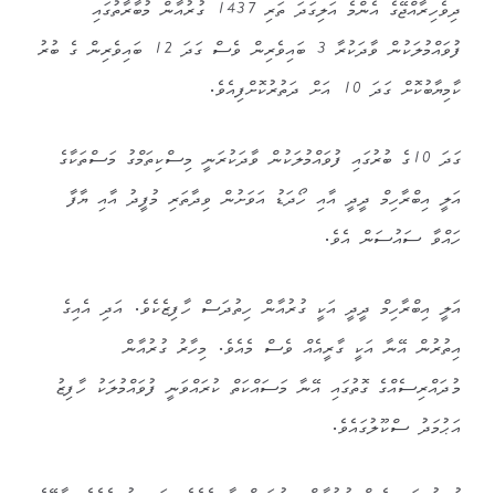
ދިވެހިރާއްޖޭގެ އެންމެ އަލިގަދަ ތަރި 1437 ގުރުއާން މުބާރާތުގައި
ފުވައްމުލަކުން ވާދަކުރާ 3 ބައިވެރިން ވެސް ގަދަ 12 ބައިވެރިން ގެ ބުރު
ކާމިޔާބުކޮށް ގަދަ 10 އަށް ދަތުރުކޮށްފިއެވެ.
ގަދަ 10ގެ ބުރުގައި ފުވައްމުލަކުން ވާދަކުރަނީ މިސްކިތަމްގު މަސްތަކާގެ
އަލީ އިބްރާހިމް ދީދީ އާއި ހޯދަޑު އަވަށުން ވިދާތަރި މުފީދު އާއި ޔާފާ
ހައްވާ ސައުސަން އެވެ.
އަލީ އިބްރާހިމް ދީދީ އަކީ ގުރުއާން ހިތުދަސް ހާފިޒެކެވެ. އަދި އެއިގެ
އިތުރުން އޭނާ އަކީ ގާރީއެއް ވެސް މެއެވެ. މިހާރު ގުރުއާން
މުދައްރިސެއްގެ ގޮތުގައި އޭނާ މަސައްކަތް ކުރައްވަނީ ފުވައްމުލަކު ހާފިޒު
އަޙުމަދު ސްކޫލުގައެވެ.