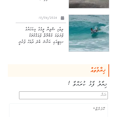
10/06/2026
ދިވެހި ސާފިން ލީގުގެ މިއަހަރުގެ
ފުރަތަމަ މުބާރާތް ފުވައްމުލަކު
ސިޓީގައި އަންނަ ބުދަ ދުވަހު ފެށެނީ
ޚިޔާލުތައް
ޚިޔާލު ފާޅު ކުރައްވާ !