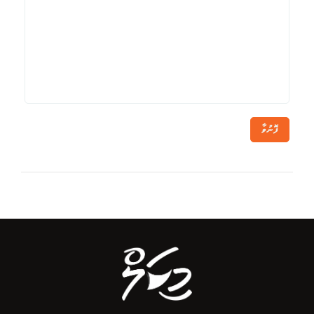
ފޮނުވާ