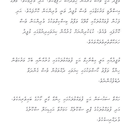
މުފީދު އަކީ ވެސް ގުރުއާން ހިތުދަސް ހާފިޒެކެވެ. އަދި މުދިމެކެވެ. މާލޭގެ
އިސްލާމީ މަރުކަޒުގައި ވެސް މުފީދު ވަނީ މުދިންކަން ކޮށްފައެވެ. އަދި
ފަހުން ފުވައްމުލަކާއި މާލޭގެ ތަފާތު މިސްކިތްތަކުގެ މުދިންކަން ވެސް
ކޮށްފައި ވެއެވެ. ކުޑަކުދިންނަށް ގުރުއާން ކިޔަވައިދިނުމުގައި މުފީދު
ހަރަކާތްތެރިވެލައްވައެވެ.
މުފީދުއާއި އަލީ އިބުރާހިމް އަކީ ފުވައްމުލަކުގައި ގުރުއާނާއި ބެހޭ މަރުކަޒުން
ހިންގާ ތަފާތު ކޯސްތަކުގައި ކިޔަވައި ދެއްވަމުން ވެސް ގެންދަވާ
ދެބެފުޅުންނެވެ.
ހައްވާ ސައުސަން އަކީ ފުވައްމުލަކުގައި ހިންގާ ގާރީ ކޯހުގެ ބައިވެރިއެކެވެ.
އަދި ފުވައްމުލަކުގެ ޕްރީ ސްކޫލެއް ކަމަށްވާ އައިޑިއަލް ސްކޫލުގެ
މުދައްރިސެކެވެ.