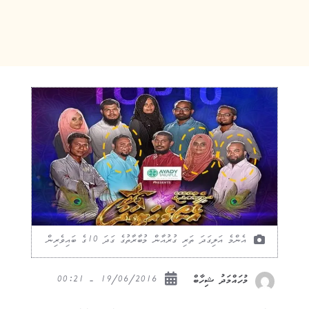
އެންމެ އަލިގަދަ ތަރި ގުރުއާން މުބާރާތުގެ ގަދަ 10ގެ ބައިވެރިން
19/06/2016 - 00:21
މުހައްމަދު ޝިހާބް