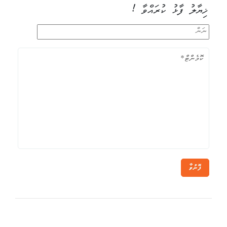
ޚިޔާލު ފާޅު ކުރައްވާ !
ފޮނުވާ