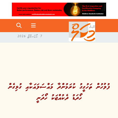
7 އޯގަސްޓް 2026
ފުލުހުން ތަހުގީގު ކުރަމުންދާ މައްސަލައަކާއި ގުޅިގެން
ހޯދަޑު ދެކުއްޖަކު ހޯދަނީ