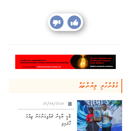
ގުޅުންހުރި ލިޔުންތައް
20/06/2026
ބޮޑީ ބޯޑިން ޗެމްޕިއަންކަން ޖިވާއު
ހޯދައިފި