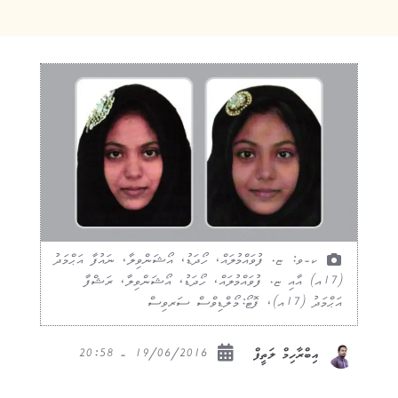
ކ-ވ: ޏ. ފުވައްމުލައް، ހޯދަޑު، އޯޝަންވިލާ، ނައުފާ އަޙްމަދު
(17އ) އާއި ޏ. ފުވައްމުލައް، ހޯދަޑު، އޯޝަންވިލާ، ރަޝްފާ
އަޙްމަދު (17އ)، ފޮޓޯ:މޯލްޑިވްސް ސަރވިސް
19/06/2016 - 20:58
އިބްރާހިމް ލަތީފް