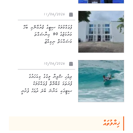
11/06/2026
ފުވައްމުލަކު ސިޓީގެ ޤުރުއާނާއި ބެހޭ
މަރުކަޒުގެ 90 އިންސައްތަ
މަސައްކަތް ނިމިއްޖެ
10/06/2026
ދިވެހި ސާފިން ލީގުގެ މިއަހަރުގެ
ފުރަތަމަ މުބާރާތް ފުވައްމުލަކު
ސިޓީގައި އަންނަ ބުދަ ދުވަހު ފެށެނީ
ޚިޔާލުތައް