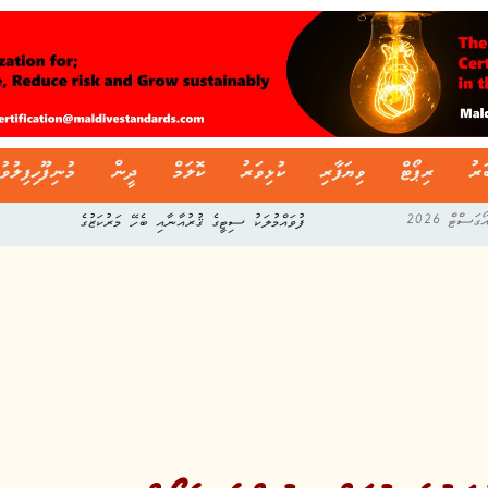
ަރު
ރިޕޯޓް
ވިޔަފާރި
ކުޅިވަރު
ކޮލަމް
ދީން
މުނިފޫހިފިލުވު
ފުވައްމުލަކު ސިޓީގެ ޤުރުއާނާއި ބެހޭ މަރުކަޒުގެ