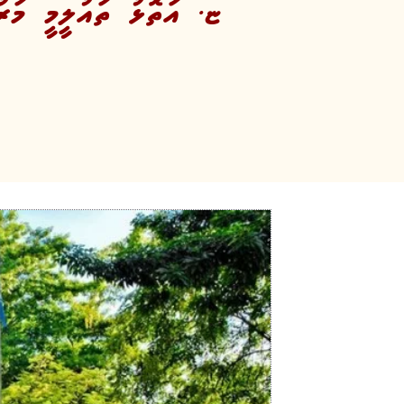
ޏ. އަތޮޅު ތައުލީމީ މަރު