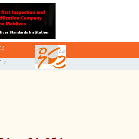
ޚަބ
7 އޯގަސްޓް 2026