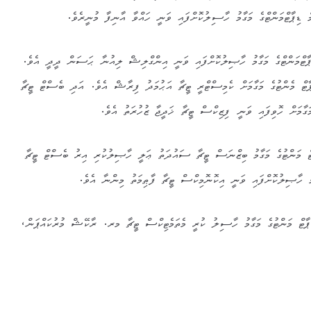
ިޕާޓްމަންޓްގެ މަގާމު ހާސިލުކޮށްފައި ވަނީ ހައްވާ އާނިފާ މުނީރެވެ.
ޓްމަންޓްގެ މަގާމު ހާޞިލުކޮށްފައި ވަނީ އިންގްލިޝް ލިއުނާ ޙަސަން ދީދީ އެވެ.
 މެންޓުގެ މަގާމަށް ކެމިސްޓްރީ ޓީޗާ އަޙުމަދު ފިރާޝް އެވެ. އަދި ބެސްޓް ޓީޗާ
ާމަށް ހޮވިފައި ވަނީ ފިޒިކްސް ޓީޗާ ޚަދީޖާ ޒުހުރަތު އެވެ.
 މަންޓުގެ މަގާމު ބިޒްނަސް ޓީޗާ ސައުދަތު ޢަލީ ހާޞިލުކުރި އިރު ބެސްޓް ޓީޗާ
މު ހާޞިލުކޮށްފައި ވަނީ އިކޮނޮމިކްސް ޓީޗާ ފާޠިމަތު މިންނާ އެވެ.
ޕާޓް މަންޓުގެ މަގާމު ހާސިލު ކުރީ މެތަމެޓިކްސް ޓީޗާ މރ. ރާކޭޝް މުރުކައްޕަން،