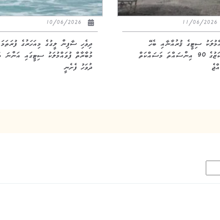
10/06/2026
11/06/20
އްމުލަކު ސިޓީގެ ޤުރުއާނާއި ބެހޭ
ދިވެހި ސާފިން ލީގުގެ މިއަހަރުގެ ފުރަތަމަ
މަރުކަޒުގެ 90 އިންސައްތަ މަސައްކަތް
މުބާރާތް ފުވައްމުލަކު ސިޓީގައި އަންނަ ބ
ްޖެ
ދުވަހު ފެށެނީ