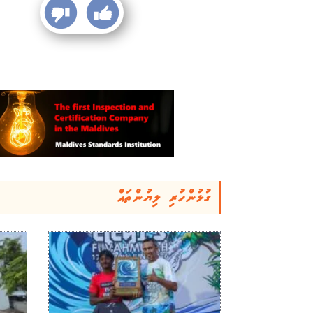
ގުޅުންހުރި ލިޔުންތައް