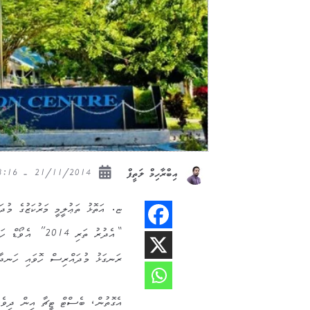
21/11/2014 - 08:16
އިބްރާހިމް ލަތީފް
ޏ. އަތޮޅު ތަޢުލީމީ މަރުކަޒުގެ މުދަ
“އެދުރު ތަރި 14
ރަނގަޅު މުދައްރިސް ހޮވައި ހަނދާނ
އެގޮތުން، ބެސްޓް ޓީޗާ އިން ދިވެހި