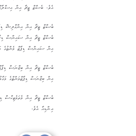
އެވެ. ބެސްޓް ޓީޗާ އިން އިސްލާމް ޑ
ބެސްޓް ޓީޗާ އިން އިންގްލިޝް ޑިޕާ
ބެސްޓް ޓީޗާ އިން ސައިންސް ޑިޕާޓް
އިން ސައިންސް ޑިޕާޓް މެންޓުގެ މަގ
ބެސްޓް ޓީޗާ އިން ބިޒްނަސް ޑިޕާޓް
އިން ބިޒްނަސް ޑިޕާޓްމަންޓްގެ މަގާ
ބެސްޓް ޓީޗާ އިން މެތަމެޓިކްސް ޑި
އިންޑިއާ އެވެ.