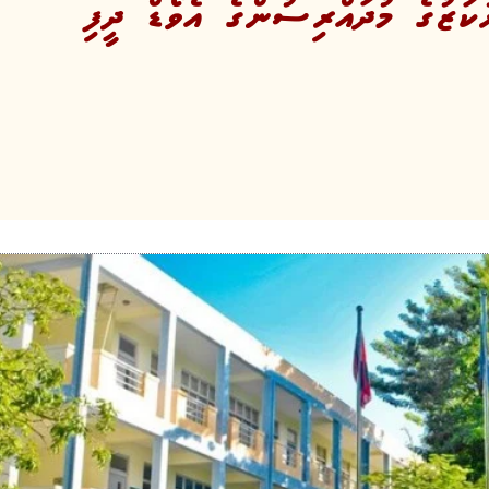
ކަޒުގެ މުދައްރިސުންގެ އެވޯޑް ދީފި