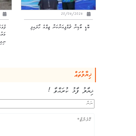
26
20/06/2026
ބޮޑީ ބޯޑިން ޗެމްޕިއަންކަން ޖިވާއު ހޯދައިފި
ފުވަ
ނިމިއ
ޚިޔާލުތައް
ޚިޔާލު ފާޅު ކުރައްވާ !