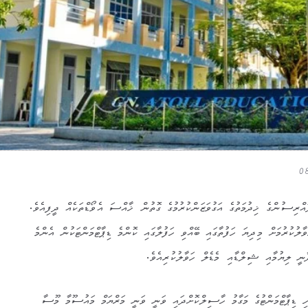
އްރިސުންގެ ޚިދުމަތުގެ އަގުވަޒަންކުރުމުގެ ގޮތުން ޚާއްސަ އެވޯޑްތަކެއް ދީފިއެވެ.
20” އެވޯޑް ހަވާލުކުރުމަށް މިދިޔަ ހަފުތާގައި ބޭއްވި ހަފުލާގައި ކޮންމެ ޑިޕާޓްމަންޓަކުން އެންމެ
ީ ލިޔުމާއި ޝިލްޑާއި މެޑެލް ހަވާލުކުރިއެވެ.
 ޑިޕާޓްމަންޓުގެ މަގާމު ހާސިލްކޮށްދައި ވަނީ ވަނީ މަރްޔަމް މައުސޫމާ މޫސާ