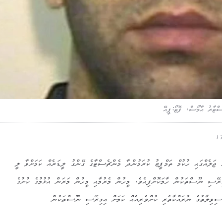
ްޓާރު އާމޯސް، ފޮޓޯ:ޕީއޭ
 ޖަލެއްގައި ހުކުމް ތަމްފީޒު ކުރަމުންދާ މެންޗެސްޓާގެ ގޭންގު ލީޑަރެއް ކަމަށްވާ ލީ
ރޭސި ނޫސްތަކުން ހާމަކޮށްފިއެވެ. މީހުން މެރުމާއި މީހުން މަރަން އުޅުމުގެ ކުށުގެ
ިވިލާތުގެ ނުރައްކާތެރި ކުށްވެރިއެއް ކަމަށް އިގިރޭސި ނޫސްތަކުން