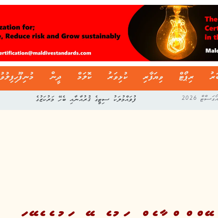
ަރު
ރިޕޯޓް
ވިޔަފާރި
ކުޅިވަރު
ކޮލަމް
ދީން
މުނިފޫހިފިލުވު
ފުވައްމުލަކު ސިޓީގެ ޤުރުއާނާއި ބެހޭ މަރުކަޒުގެ