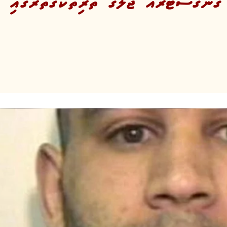
ޭންގްސްޓާރެއް ޖަލުގެ ތޭރިތަކުގެތެރޭގައި އ