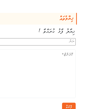
ޚިޔާލުތައް
ޚިޔާލު ފާޅު ކުރައްވާ !
ފޮނުވާ