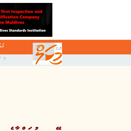
ޚަބ
7 އޯގަސްޓް 2026