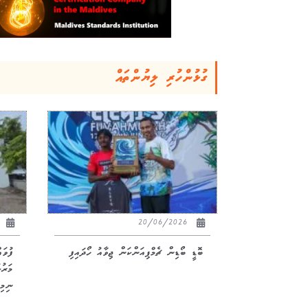
ގުޅުންހުރި ލިޔުންތައް
26
20/06/2026
ބޮޑީ ބޯޑިން ޗެމްޕިއަންކަން ޖިވާއު ހޯދައިފި
ފުވަ
ނިމިއ