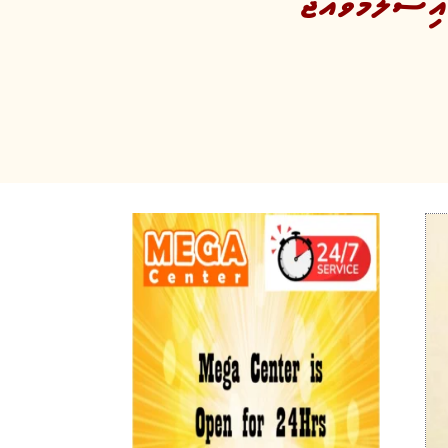
ިސްލާމްވެއްޖެ