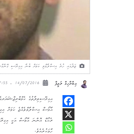
ޖަލުގައި ހުރެ އިސްލާމްވި ކަމަށް ބުނާ އިގިރޭސި ގޭންގްސ
14/07/2016 - 17:55
އިބްރާހިމް ލަތީފް
އިގިރޭސިވިލާތުގެ ކެމްބްރިޖްޝަޔަރގެ
އާމޯސް އިސްލާމްވެއްޖެ ކަމަށް އިގި
ރެކޯޑް އޮންނަ އާމޯސް އަކީ އިގިރޭސ
ހާމަކުރެއެވެ.