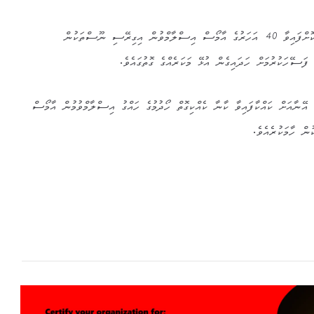
32 އަހަރަށް ޖަލަށް ލުމަށް ހުކުމްކޮށްފައިވާ 40 އަހަރުގެ އާމޯސް އިސްލާމްވުން އިގިރޭސި ނޫސްތަކުން
ފަސޭހަކުރުމަށް ހަދައިގެން އުޅޭ މަކަރެއްގެ ގޮތުގައެވެ.
 އޭނާއަށް ކައްކާފައިވާ ކާނާ ކެއްކިގޮތް ހޯދުމުގެ ހައްގު އިސްލާމްވުމުން އާމޯސް
ުން ހާމަކުރެއެވެ.