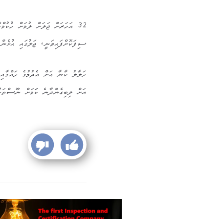
ސިފަކޮށްފައިވަނީ، ޖަލުގައި އުޅެން 
ހަލާލު ކާނާ އަށް އެދުމުގެ ހައްގާއި
އަށް ލިބިގެންދާނެ ކަަމަށް ނޫސްތަކ