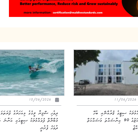
10/06/2026
11/06/20
އްމުލަކު ސިޓީގެ ޤުރުއާނާއި ބެހޭ
ދިވެހި ސާފިން ލީގުގެ މިއަހަރުގެ ފުރަތަމަ
މަރުކަޒުގެ 90 އިންސައްތަ މަސައްކަތް
މުބާރާތް ފުވައްމުލަކު ސިޓީގައި އަންނަ ބ
ްޖެ
ދުވަހު ފެށެނީ