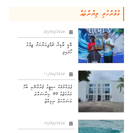
ގުޅުންހުރި ލިޔުންތައް
20/06/2026
ބޮޑީ ބޯޑިން ޗެމްޕިއަންކަން ޖިވާއު
ހޯދައިފި
11/06/2026
ފުވައްމުލަކު ސިޓީގެ ޤުރުއާނާއި ބެހޭ
މަރުކަޒުގެ 90 އިންސައްތަ
މަސައްކަތް ނިމިއްޖެ
10/06/2026