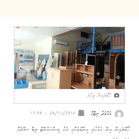
ހޯމްލައިން ފިހާރަ
26/11/2014 - 13:08
އަހުމަދު ނިޖާހް
ހޯމްލައިން އިން އަގުހުރި އިނާމްތަކާއި އެކު ޑިސްކައުންޓް ލިބޭ ސޭލެއް