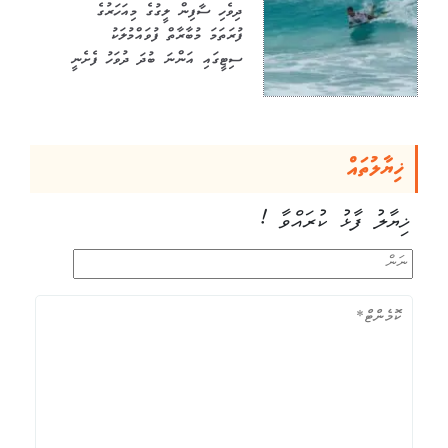
ދިވެހި ސާފިން ލީގުގެ މިއަހަރުގެ
ފުރަތަމަ މުބާރާތް ފުވައްމުލަކު
ސިޓީގައި އަންނަ ބުދަ ދުވަހު ފެށެނީ
ޚިޔާލުތައް
ޚިޔާލު ފާޅު ކުރައްވާ !