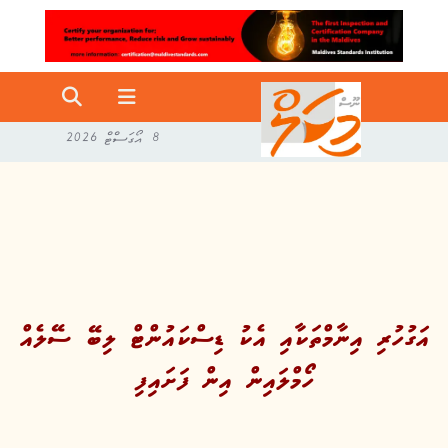
8 އޯގަސްޓް 2026
އަގުހުރި އިނާމްތަކާއި އެކު ޑިސްކައުންޓް ލިބޭ ސޭލެއް
ހޯމްލައިން އިން ފަށައިފި