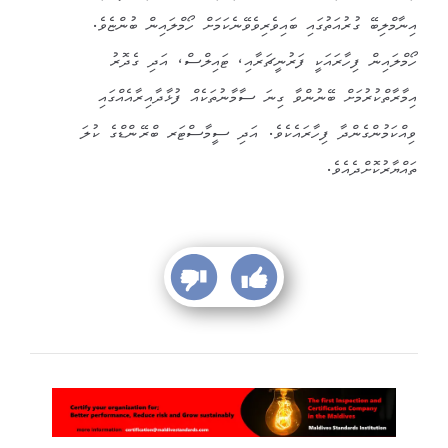
އިނާމްލިބޭ ގުރުއަތުގައި ބައިވެރިވެވޭނެކަމަށް ހޯމްލައިން ބުންޏެވެ.
ހޯމްލައިން ފިހާރައަކީ ފަރުނީޗަރާއި، ޓައިލްސް، އަދި ގެދޮރު
އިމާރާތްކުރުމަށް ބޭނުންވާ ގިނަ ސާމާނުތަކެއް ފުޅާދާއިރާއެއްގައި
ވިއްކަމުންގެންދާ ފިހާރައެކެވެ. އަދި ސީމާސްޓަރ ބްރޭންޑްގެ ކުލަ
ތައްޔާރުކޮށްދެއެވެ.