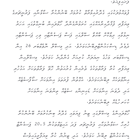
ފަށައިފިއެވެ.
ފުވައްމުލަކުގައި ގެދޮރުއިމާރާތް ކުރުމަށް ބޭނުންކުރާ ސާމާނާއި ފަރުނީޗަރގެ
ވިޔަފާރި ފުޅާދާއިރާއެއްގައި ކުރަމުންގެންދާ ހޯމްލައިން ބުނިގޮތުގައި އަހަރު
ނިމުމާއި ދިމާކޮށް ބާއްވާ ސޭލްގައި ފަސް ޕަސެންޓާއި ވިހި ޕަސެންޓާއި
ދެމެދު ޑިސްކައުންޓްލިބޭނެކަމަށެވެ. އަދި މިސޭލް ނޮވެމްބަރ 26 އިން
ޑިސެމްބަރ މަހުގެ ނިޔަލަށް ކުރިއަށް ގެންދާނެ ކަމަށެވެ. މިސޭލްއިން
ވިޔަފާރި ކުރާ ފަރާތްތަކުގެ ތެރެއިން ގުރުއަތުން ހޮވޭ ފަރާތްތަކަށް އަގުހުރި
އިނާމްތަކެއް ލިބޭނެކަމަށެވެ. އެގޮތުން ފުރަތަމަ އިނާމަކަށް ސޯފާސެޓެއް
އަދި ދެވަނަ އިނާމަކަށް ޑައިނިންގ ސެޓެއް ތިންވަނަ އިނާމަކަށް
ކުކަރހުޑެއް ލިބޭނެކަމަށެވެ.
ހޯމްލައިންގެ މިސޭލްގައި ޓިނު ފިޔަވައި ގެދޮރު ބިނާކުރުމަށް ބޭނުންކުރާ
ހުރިހާ ސަމާނުތަކާއި ފަރުނީޗަރ ފަދަ އައިޓަމްތަކުން 5-20 ޕަސެންޓް
ޑިސްކައުންޓް ލިބޭނެ ކަމަށެވެ. އަދި ޓިނުން ކުރާ ވިޔަފާރީގައިވެސް