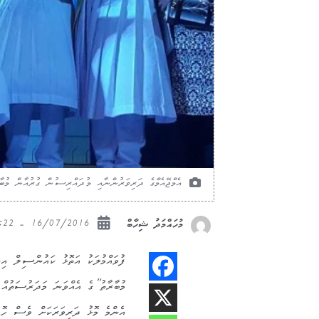
އެމްޖޭއެމްގެ ދަރިވަރުންނާއި މުދައްރިސުން ގުރުއާން މުބާ
16/07/2016 - 23:22
މުހައްމަދު ޝިހާބް
މުބާރާތު”ގެ އެއްވަނަ މަދަރުސަތުއް 
އެންމެ މޮޅު ދަރިވަރަކަށް ވެސް ހޮވި