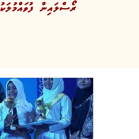
ރޯސްލައިން ފުވައްމުލަކު 5 ވަނަ ޤުރުއާން މުބާރާތުގެ އެވަނަ އެމްޖޭއ