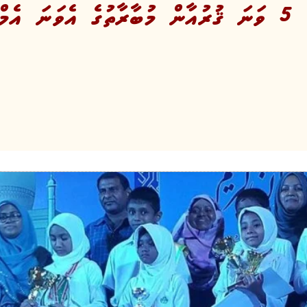
ެމަށް