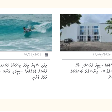
10/06/2026
11/06/20
އްމުލަކު ސިޓީގެ ޤުރުއާނާއި ބެހޭ
ދިވެހި ސާފިން ލީގުގެ މިއަހަރުގެ ފުރަތަމަ
މަރުކަޒުގެ 90 އިންސައްތަ މަސައްކަތް
މުބާރާތް ފުވައްމުލަކު ސިޓީގައި އަންނަ ބ
ްޖެ
ދުވަހު ފެށެނީ