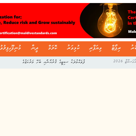
ަރު
ރިޕޯޓް
ވިޔަފާރި
ކުޅިވަރު
ކޮލަމް
ދީން
މުނިފޫހިފިލުވު
ފުވައްމުލަކު ސިޓީގެ ޤުރުއާނާއި ބެހޭ މަރުކަޒުގެ