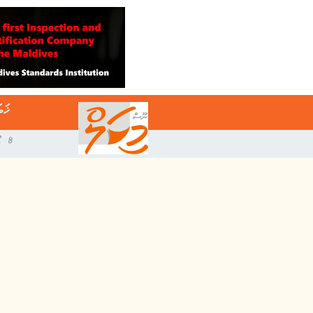
ޚަބ
8 އޯގަސްޓް 2026