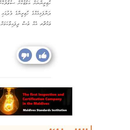
ހާޒިރީންނަށް އަމާޒުކޮށް ސުވާލުކޮށް
ވައުޗާރ އެއް ވެސް ދީފައިވާކަމަށް މ