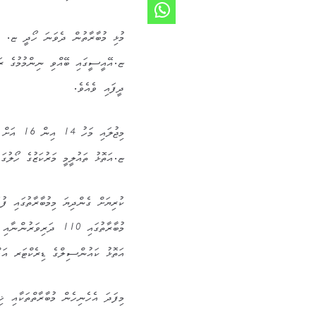
ޏ.އޭއީސީގައި ބޭއްވި ނިންމުމުގެ ރަ
ދީފައި ވެއެވެ.
މިޖުލައި މަހު 14 އިން 16 އަށް
ޏ.އަތޮޅު ތައުލީމީ މަރުކަޒުގެ ހޯލުގައ
ކުރިޔަށް ގެންދިޔަ މިމުބާރާތުގައި ފު
އަތޮޅު ކައުންސިލްގެ ޑިރެކްޓަރ އަޙް
މިފަދަ އެހެނިހެން މުބާރާތްތަކާއި ޚި