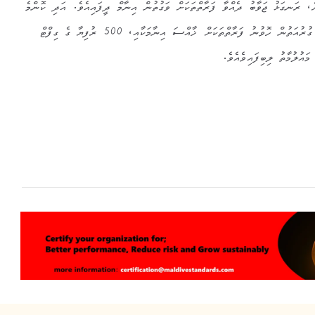
، ރަނގަޅު ޖަވާބު ދެއްވާ ފަރާތްތަކަށް ވަގުތުން އިނާމް ދީފައިއެވެ. އަދި ކޮންމެ
ދަންފަޅިއެއްގެ ހާޒިރީންގެ މެދުގައި ގުރުއަތުން ހޮވުނު ފަރާތްތަކަށް ޚާއްސަ އިނާމަކާއި، 500 ރުފިޔާ ގެ ގިފްޓް
ައުލުމާތު ލިބިފައިވެއެވެ.