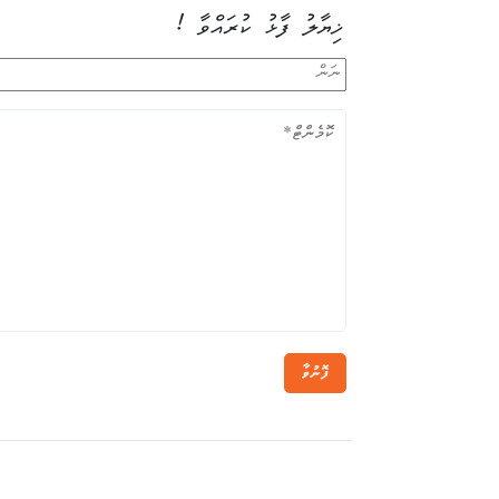
ޚިޔާލު ފާޅު ކުރައްވާ !
ފޮނުވާ