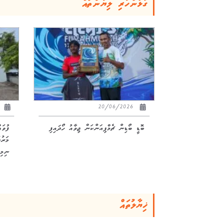
ގުޅުންހުރި ލިޔުންތައް
26
20/06/2026
ބޮޑީ ބޯޑިން ޗެމްޕިއަންކަން ޖިވާއު ހޯދައިފި
ފުވަ
ނިމިއ
ޚިޔާލުތައް