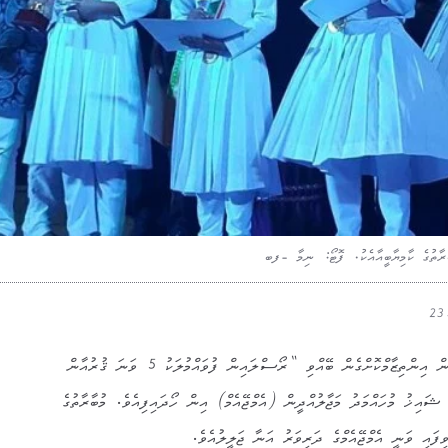
ރާތުގެ ކާމިޔާބީއާއެކު. ފޮޓޯ: ނިމާ -ފބ
ފުވައްމުލަކު އަތޮޅު ކައުންސިލް އިން އިންތިޒާމްކޮށްގެން ބޭއްވި “ރޯސްލައިން ފުވައްމުލަކު 5 ވަނަ ޤުރުއާން
ޝައިޚު މުހައްމަދު މަޖާލުއްދީން (އެމްޖޭއެމް) އިން ހޯދައިފިއެވެ. މުބާރާތުގެ
ފައި ވަނީ އެމްޖޭއެމްގެ ދަރިވަރު އަނާ ޖަލީލުއެވެ.