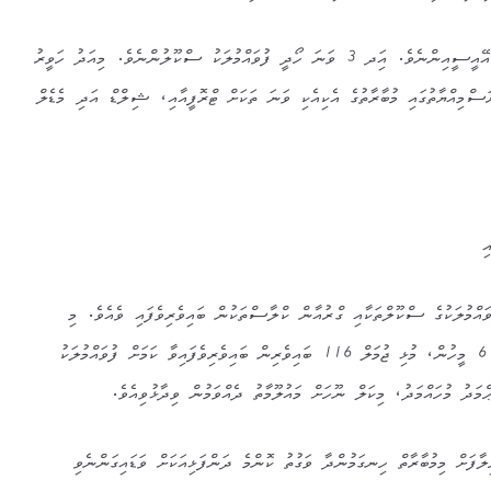
މުޅި މުބާރާތުން ދެވަނަ ހޯދީ ޏ. އޭއީސީއިންނެވެ. އަިދ 3 ވަނަ ހޯދީ ފުވައްމުލަކު ސްކޫލުންނެވެ. މިއަދު ހަވީރު
ސްމިއްޔާތުގައި މުބާރާތުގެ އެކިއެކި ވަނަ ތަކަށް ޓްރޮފީއާއި، ޝިލްޑް އަދި މެޑެލް
ި
ވައްމުލަކުގެ ސްކޫލްތަކާއި ގްރުއާން ކްލާސްތަކުން ބައިވެރިވެފައި ވެއެވެ. މި
މުބާރާތުގައި 110 ދަރިވަރުންނާއި 6 މީހުން، މުޅި ޖުމަލް 116 ބައިވެރިން ބައިވެރިވެފައިވާ ކަމަށް ފުވައްމުލަކު
މަދު މުހައްމަދު، މިކަލް ނޫހަށް މައުލޫމާތު ދެއްވަމުން ވިދާޅުވިއެވެ.
ލާފަށް މިމުބާރާތް ހިނގަމުންދާ ވަގުތު ކޮންމެ ދަންފަޅިއަކަށް ވަޑައިގަންނެވި